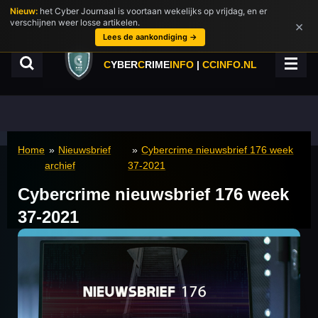
Nieuw:
het Cyber Journaal is voortaan wekelijks op vrijdag, en er
Ga
verschijnen weer losse artikelen.
×
direct
Lees de aankondiging →
naar
de
C
YBER
C
RIME
INFO
|
CCINFO.NL
hoofdinhoud
Home
»
Nieuwsbrief
»
Cybercrime nieuwsbrief 176 week
archief
37-2021
Cybercrime nieuwsbrief 176 week
37-2021