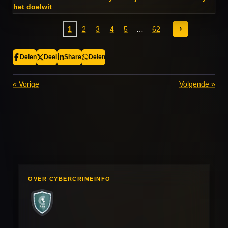
het doelwit
1
2
3
4
5
62
Delen
Deel
Share
Delen
«
Vorige
Volgende
»
OVER CYBERCRIMEINFO