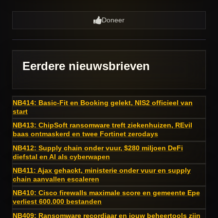
Doneer
Eerdere nieuwsbrieven
NB414: Basic-Fit en Booking gelekt, NIS2 officieel van
start
NB413: ChipSoft ransomware treft ziekenhuizen, REvil
baas ontmaskerd en twee Fortinet zerodays
NB412: Supply chain onder vuur, $280 miljoen DeFi
diefstal en AI als cyberwapen
NB411: Ajax gehackt, ministerie onder vuur en supply
chain aanvallen escaleren
NB410: Cisco firewalls maximale score en gemeente Epe
verliest 600.000 bestanden
NB409: Ransomware recordjaar en jouw beheertools zijn