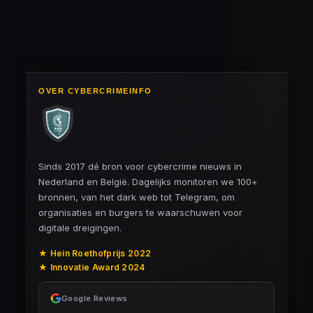
n
e
n
OVER CYBERCRIMEINFO
Sinds 2017 dé bron voor cybercrime nieuws in
Nederland en België. Dagelijks monitoren we 100+
bronnen, van het dark web tot Telegram, om
organisaties en burgers te waarschuwen voor
digitale dreigingen.
★ Hein Roethofprijs 2022
★ Innovatie Award 2024
Google Reviews