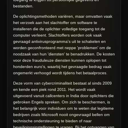
bestanden.
De oplichtingsmethoden variëren, maar omvatten vaak
het verzoek aan het slachtoffer om software te
installeren die de oplichter volledige toegang tot de
computer verleent. Slachtoffers worden ook vaak
gevraagd antivirusprogramma's uit te schakelen en
worden geconfronteerd met neppe 'problemen' om de
noodzaak van hun 'diensten' te benadrukken. De kosten
voor deze frauduleuze diensten kunnen oplopen tot
honderden euro's, waarbij het gevraagde bedrag vaak
ongemerkt verhoogd wordt tijdens het betaalproces.
Deze vorm van cybercriminaliteit bestaat al sinds 2009
en kende een piek rond 2011. Het wordt vaak
uitgevoerd vanuit callcenters in India door oplichters die
gebroken Engels spreken. Om zich te beschermen, is
het belangrijk voor individuen om te weten dat legitieme
bedrijven zoals Microsoft nooit ongevraagd bellen om
technische ondersteuning te bieden of naar
beveiligingsinstellingen te vragen. Bij het ontvangen van