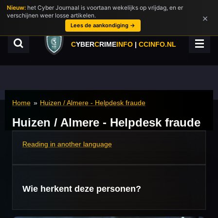
Nieuw:
het Cyber Journaal is voortaan wekelijks op vrijdag, en er
Ga
verschijnen weer losse artikelen.
×
direct
Lees de aankondiging →
naar
de
C
YBER
C
RIME
INFO
|
CCINFO.NL
hoofdinhoud
Home
»
Huizen / Almere - Helpdesk fraude
Huizen / Almere - Helpdesk fraude
Reading in another language
Wie herkent deze personen?