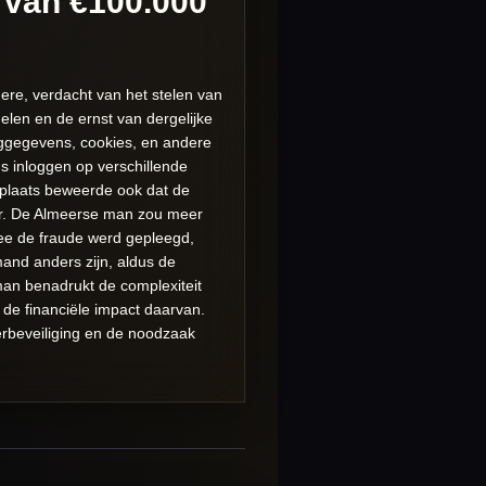
l van €100.000
mere, verdacht van het stelen van
elen en de ernst van dergelijke
loggegevens, cookies, en andere
 inloggen op verschillende
tplaats beweerde ook dat de
fer. De Almeerse man zou meer
mee de fraude werd gepleegd,
and anders zijn, aldus de
man benadrukt de complexiteit
n de financiële impact daarvan.
erbeveiliging en de noodzaak