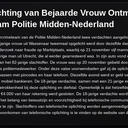
ichting van Bejaarde Vrouw Ont
m Politie Midden-Nederland
rcrimeteam van de Politie Midden-Nederland twee verdachten aangeh
-jarige vrouw uit Wassenaar tweemaal opgelicht werd door dezelfde d
nderzoek naar fraude op Marktplaats, waarbij op 21 november vijf man
ige man uit Utrecht, die al eerder gearresteerd was. In zijn auto vond 
n het 82-jarige slachtoffer. De vrouw was op 20 november gebeld doo
 politiemedewerker. Onder deze valse voorwendselen gaf zij de oplich
passen met pincodes en haar telefoon. Diezelfde avond werd er geld v
mobiel bankieren. De 18-jarige verdachte, samen met een 21-jarige en
okkenheid bij deze oplichting en diefstal. Opmerkelijk is dat hetzelfde 
 €4.000 van haar rekening werd gestolen. De 18-jarige verdachte wor
het belang van bewustzijn en voorzichtigheid bij telefonische communica
 te zijn. Slachtoffers van telefonische oplichting worden aangemoedigd a
 voorkomen van telefonische oplichting is te vinden op de website van de