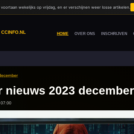
voortaan wekelijks op vrijdag, en er verschijnen weer losse artikelen.
|
CCINFO.NL
HOME
OVER ONS
INSCHRIJVEN
 december
er nieuws 2023 december
 07:00