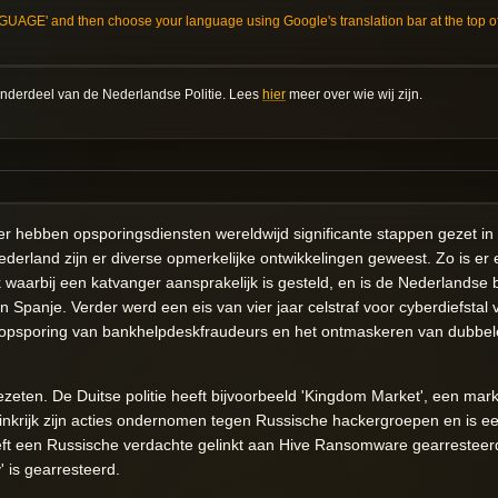
AGE' and then choose your language using Google's translation bar at the top of
 onderdeel van de Nederlandse Politie. Lees
hier
meer over wie wij zijn.
hebben opsporingsdiensten wereldwijd significante stappen gezet in de 
ederland zijn er diverse opmerkelijke ontwikkelingen geweest. Zo is er e
aarbij een katvanger aansprakelijk is gesteld, en is de Nederlandse 
panje. Verder werd een eis van vier jaar celstraf voor cyberdiefstal
e opsporing van bankhelpdeskfraudeurs en het ontmaskeren van dubbele
lgezeten. De Duitse politie heeft bijvoorbeeld 'Kingdom Market', een mar
inkrijk zijn acties ondernomen tegen Russische hackergroepen en is e
ft een Russische verdachte gelinkt aan Hive Ransomware gearresteerd, 
' is gearresteerd.