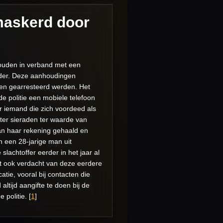
maskerd door
ouden in verband met een
ader. Deze aanhoudingen
nen gearresteerd werden. Het
de politie een mobiele telefoon
r iemand die zich voordeed als
ter sieraden ter waarde van
an haar rekening gehaald en
 een 28-jarige man uit
slachtoffer eerder in het jaar al
dt ook verdacht van deze eerdere
tie, vooral bij contacten die
ltijd aangifte te doen bij de
 politie. [
1
]