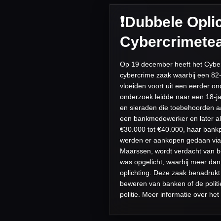
❗️Dubbele Opl
Cybercrimetea
Op 19 december heeft het Cybe
cybercrime zaak waarbij een 82
vloeiden voort uit een eerder o
onderzoek leidde naar een 18-jar
en sieraden die toebehoorden aa
een bankmedewerker en later als
€30.000 tot €40.000, haar bank
werden er aankopen gedaan via 
Maarssen, wordt verdacht van betr
was opgelicht, waarbij meer dan
oplichting. Deze zaak benadrukt 
beweren van banken of de politie
politie. Meer informatie over het