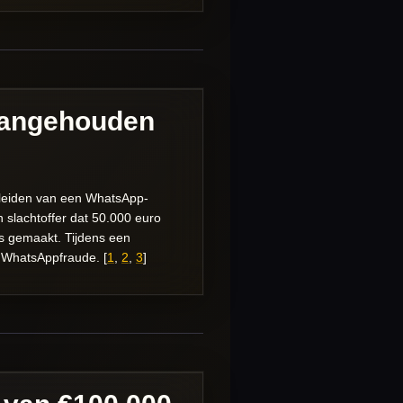
Aangehouden
t leiden van een WhatsApp-
 slachtoffer dat 50.000 euro
rs gemaakt. Tijdens een
n WhatsAppfraude. [
1
,
2
,
3
]