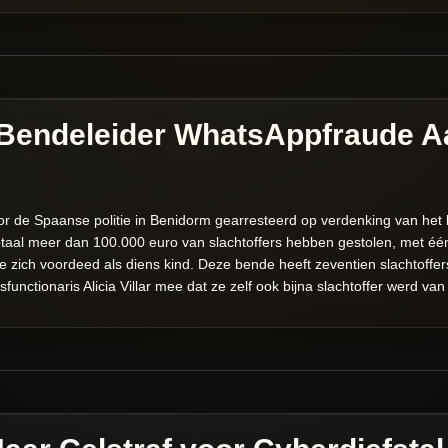
e Bendeleider WhatsAppfraude 
or de Spaanse politie in Benidorm gearresteerd op verdenking van he
taal meer dan 100.000 euro van slachtoffers hebben gestolen, met één
 zich voordeed als diens kind. Deze bende heeft zeventien slachtoffe
functionaris Alicia Villar mee dat ze zelf ook bijna slachtoffer werd va