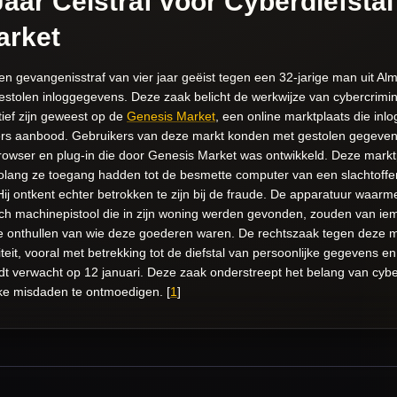
 Jaar Celstraf voor Cyberdiefsta
arket
n gevangenisstraf van vier jaar geëist tegen een 32-jarige man uit Al
stolen inloggegevens. Deze zaak belicht de werkwijze van cybercrimin
tief zijn geweest op de
Genesis Market
, een online marktplaats die in
rs aanbood. Gebruikers van deze markt konden met gestolen gegevens
browser en plug-in die door Genesis Market was ontwikkeld. Deze mark
 zolang ze toegang hadden tot de besmette computer van een slachtof
j ontkent echter betrokken te zijn bij de fraude. De apparatuur waar
ch machinepistool die in zijn woning werden gevonden, zouden van iem
te onthullen van wie deze goederen waren. De rechtszaak tegen deze 
teit, vooral met betrekking tot de diefstal van persoonlijke gegevens e
dt verwacht op 12 januari. Deze zaak onderstreept het belang van cyb
jke misdaden te ontmoedigen. [
1
]