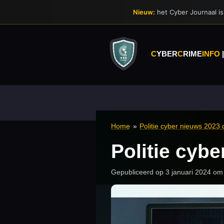
Ga
Nieuw:
het Cyber Journaal is 
direct
naar
de
hoofdinhoud
C
YBER
C
RIME
INFO
Home
»
Politie cyber nieuws 2023
Politie cyb
Gepubliceerd op 3 januari 2024 om