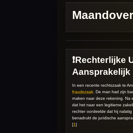
Maandoverz
❗️Rechterlijke
Aansprakelijk
In een recente rechtszaak te A
fraudezaak
. De man had zijn ba
maken naar deze rekening. Na ee
dat het naar een legitieme zakel
rechter oordeelde dat hij nalati
benadrukt de juridische aanspra
[
1
]