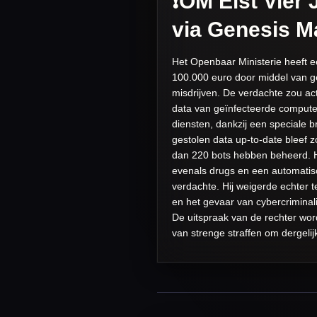
❗️OM Eist Vier
via Genesis M
Het Openbaar Ministerie heeft ee
100.000 euro door middel van ge
misdrijven. De verdachte zou ac
data van geïnfecteerde compute
diensten, dankzij een speciale 
gestolen data up-to-date bleef
dan 220 bots hebben beheerd. Hi
evenals drugs en een automatis
verdachte. Hij weigerde echter 
en het gevaar van cybercriminali
De uitspraak van de rechter wor
van strenge straffen om dergeli