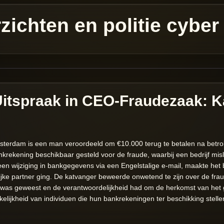
ichten en politie cyber
 Uitspraak in CEO-Fraudezaak: 
msterdam is een man veroordeeld om €10.000 terug te betalen na betro
nkrekening beschikbaar gesteld voor de fraude, waarbij een bedrijf mi
n wijziging in bankgegevens via een Engelstalige e-mail, maakte het 
ijke partner ging. De katvanger beweerde onwetend te zijn over de frau
g was geweest en de verantwoordelijkheid had om de herkomst van het ge
kelijkheid van individuen die hun bankrekeningen ter beschikking stell