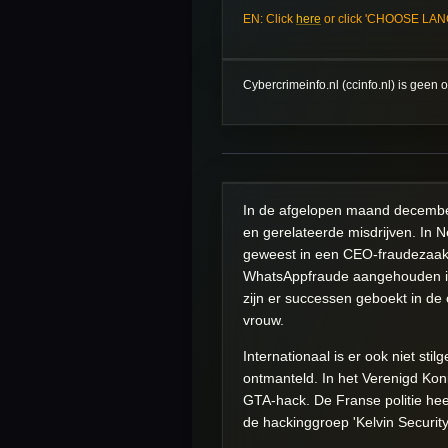
EN: Click
here
or click 'CHOOSE LANGU
Cybercrimeinfo.nl (ccinfo.nl) is geen
In de afgelopen maand december 
en gerelateerde misdrijven. In N
geweest in een CEO-fraudezaak w
WhatsAppfraude aangehouden in S
zijn er successen geboekt in d
vrouw.
Internationaal is er ook niet sti
ontmanteld. In het Verenigd Kon
GTA-hack. De Franse politie hee
de hackinggroep 'Kelvin Security