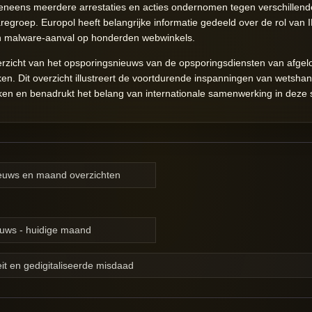
neens meerdere arrestaties en acties ondernomen tegen verschillende
roep. Europol heeft belangrijke informatie gedeeld over de rol van I
n malware-aanval op honderden webwinkels.
overzicht van het opsporingsnieuws van de opsporingsdiensten van afg
ken. Dit overzicht illustreert de voortdurende inspanningen van wetsha
ken en benadrukt het belang van internationale samenwerking in deze st
nieuws en maand overzichten
ieuws - huidige maand
it en gedigitaliseerde misdaad