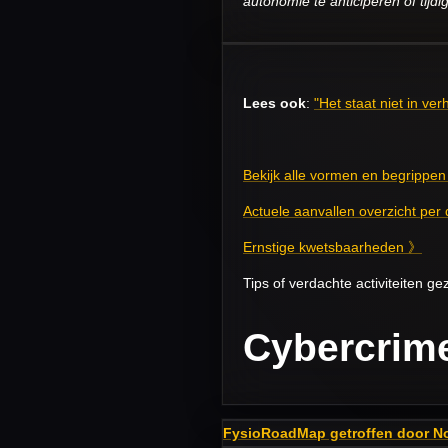
autonomie te anticiperen of tijdi
Lees ook
:
"Het staat niet in ve
Bekijk alle vormen en begrippe
Actuele aanvallen overzicht per
Ernstige kwetsbaarheden 》
Tips of verdachte activiteiten g
Cybercrime
FysioRoadMap getroffen door Nov