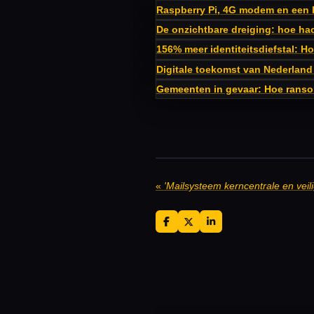
Raspberry Pi, 4G modem en een 
De onzichtbare dreiging: hoe hac
156% meer identiteitsdiefstal: H
Digitale toekomst van Nederland 
Gemeenten in gevaar: Hoe ranso
«
D
D
S
e
e
h
l
e
a
e
l
r
n
e