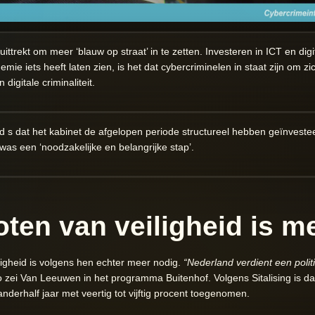
uittrekt om meer ‘blauw op straat’ in te zetten. Investeren in ICT en digi
mie iets heeft laten zien, is het dat cybercriminelen in staat zijn om z
igitale criminaliteit.
 s dat het kabinet de afgelopen periode structureel hebben geïnveste
 was een ‘noodzakelijke en belangrijke stap’.
oten van veiligheid is m
ligheid is volgens hen echter meer nodig.
“Nederland verdient een politi
o zei Van Leeuwen in het programma Buitenhof. Volgens Sitalising is d
anderhalf jaar met veertig tot vijftig procent toegenomen.