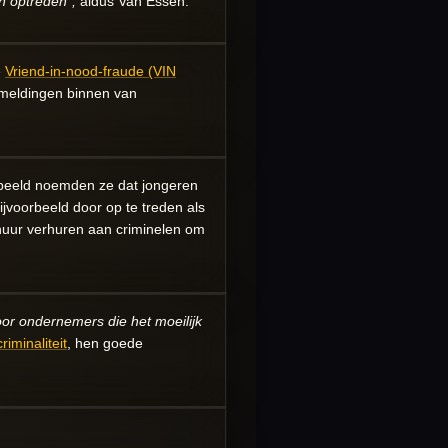
n optreden”,
aldus Van Essen.
e
Vriend-in-nood-fraude (VIN
 meldingen binnen van
orbeeld noemden ze dat jongeren
ijvoorbeeld door op te treden als
chuur verhuren aan criminelen om
oor ondernemers die het moeilijk
riminaliteit
, hen goede