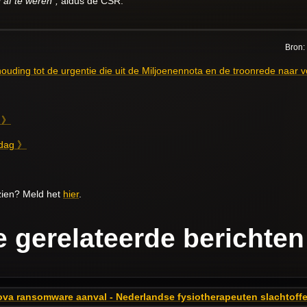
g af te weren”,
aldus de CSR.
Bron: 
rhouding tot de urgentie die uit de Miljoenennota en de troonrede naar
n 》
 dag 》
ezien? Meld het
hier
.
 gerelateerde berichten
a ransomware aanval - Nederlandse fysiotherapeuten slachtoffe