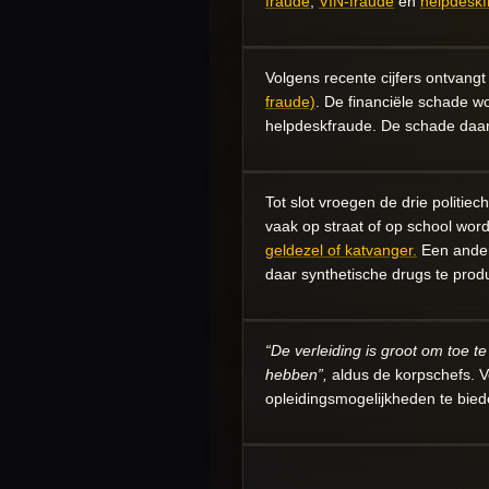
fraude
,
VIN-fraude
en
helpdeskf
Volgens recente cijfers ontvang
fraude)
. De financiële schade w
helpdeskfraude. De schade daarb
Tot slot vroegen de drie politi
vaak op straat of op school word
geldezel of katvanger.
Een ander 
daar synthetische drugs te prod
“De verleiding is groot om toe t
hebben”,
aldus de korpschefs. 
opleidingsmogelijkheden te bied