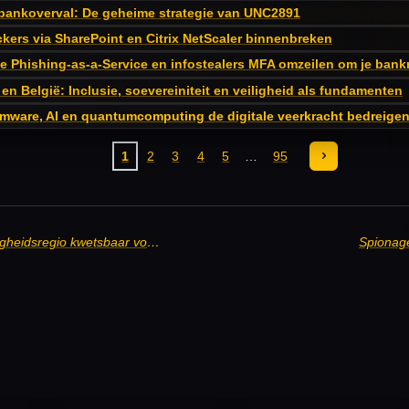
bankoverval: De geheime strategie van UNC2891
kers via SharePoint en Citrix NetScaler binnenbreken
oe Phishing-as-a-Service en infostealers MFA omzeilen om je bank
en België: Inclusie, soevereiniteit en veiligheid als fundamenten
mware, AI en quantumcomputing de digitale veerkracht bedreige
1
2
3
4
5
95
'Mailsysteem kerncentrale en veiligheidsregio kwetsbaar voor cybercriminelen'
Spionage