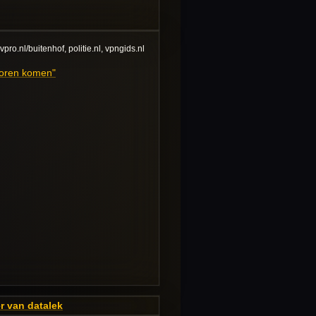
vpro.nl/buitenhof, politie.nl, vpngids.nl
 voren komen"
r van datalek