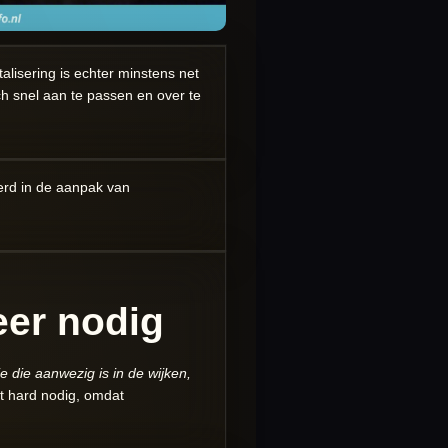
talisering is echter minstens net
ich snel aan te passen en over te
erd in de aanpak van
eer nodig
e die aanwezig is in de wijken,
at hard nodig, omdat