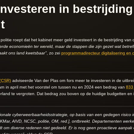
nvesteren in bestrijding 
t
politie roept dat het kabinet meer geld investeert in de bestrijding van di
eerde economieën ter wereld, maar de stappen die zijn gezet wat betref
maakt ons land kwetsbaar”
, zo zei
programmadirecteur digitalisering en 
 (CSR)
adviseerde Van der Plas om fors meer te investeren in de uitbrei
wam in april met het voorstel om tussen nu en 2024 een bedrag van
833 
land te vergroten. Dat bedrag zou boven op de huidige budgetten en
tionale cyberweerbaarheidsstrategie, op basis van een gedegen risico 
KMar, AIVD, NCSC, politie, OM, red.], ontbreekt. Departementen wer
rdt om diverse redenen niet gedeeld. Er is nog geen proactieve aanpak 