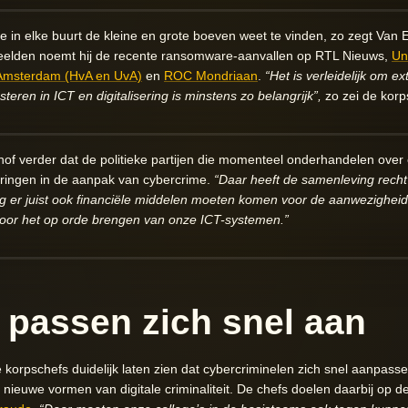
e in elke buurt de kleine en grote boeven weet te vinden, zo zegt Van Es
beelden noemt hij de recente ransomware-aanvallen op RTL Nieuws,
Uni
 Amsterdam (HvA en UvA)
en
ROC Mondriaan
.
“Het is verleidelijk om e
eren in ICT en digitalisering is minstens zo belangrijk”,
zo zei de korp
hof verder dat de politieke partijen die momenteel onderhandelen ove
eringen in de aanpak van cybercrime.
“Daar heeft de samenleving recht 
 er juist ook financiële middelen moeten komen voor de aanwezigheid va
 voor het op orde brengen van onze ICT-systemen.”
 passen zich snel aan
e korpschefs duidelijk laten zien dat cybercriminelen zich snel aanpa
nieuwe vormen van digitale criminaliteit. De chefs doelen daarbij op