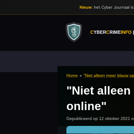
Ga
Nieuw:
het Cyber Journaal is 
direct
naar
de
hoofdinhoud
C
YBER
C
RIME
INFO
Home
»
"Niet alleen meer blauw op
"Niet allee
online"
Gepubliceerd op 12 oktober 2021 