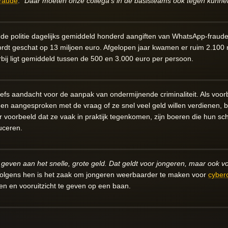
raude
.
“Daar moeten onze collega’s in de basisteams ook tegen kunne
t de politie dagelijks gemiddeld honderd aangiften van WhatsApp-fraud
ordt geschat op 13 miljoen euro. Afgelopen jaar kwamen er ruim 2.100
ij ligt gemiddeld tussen de 500 en 3.000 euro per persoon.
echefs aandacht voor de aanpak van ondermijnende criminaliteit. Als vo
en aangesproken met de vraag of ze snel veel geld willen verdienen, b
voorbeeld dat ze vaak in praktijk tegenkomen, zijn boeren die hun s
uceren.
e geven aan het snelle, grote geld. Dat geldt voor jongeren, maar ook v
Volgens hen is het zaak om jongeren weerbaarder te maken voor
cyberc
en en vooruitzicht te geven op een baan.