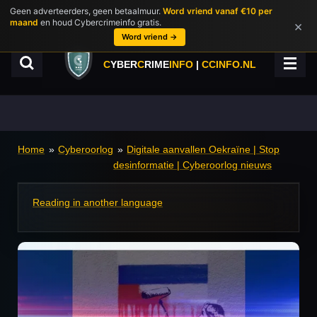
Geen adverteerders, geen betaalmuur.
Word vriend vanaf €10 per
Ga
maand
en houd Cybercrimeinfo gratis.
×
direct
Word vriend →
naar
de
C
YBER
C
RIME
INFO
|
CCINFO.NL
hoofdinhoud
Home
»
Cyberoorlog
»
Digitale aanvallen Oekraïne | Stop
desinformatie | Cyberoorlog nieuws
Reading in another language