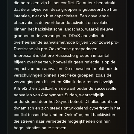
die betrokken zijn bij het conflict. De auteur benadrukt
dat de analyse van deze groepen is gebaseerd op hun
intenties, niet op hun capaciteiten. Een opvallende
observatie is de voortdurende activiteit en evolutie
binnen het hacktivistische landschap, waarbij nieuwe
groepen oude vervangen en DDoS-aanvallen de
overheersende aanvalsmethode blijven voor zowel pro-
Russische als pro-Oekraïense groeperingen.
Interessant is dat pro-Russische groepen in aantal
blijven overheersen, hoewel dit geen reflectie is op de
impact van hun aanvallen. De nieuwsbrief meldt ook de
verschuivingen binnen specifieke groepen, zoals de
vervanging van Killnet en Killmilk door respectievelijk
Killnet2.0 en JustEvil, en de aanhoudende succesvolle
aanvallen van Anonymous Sudan, waarschijnlijk
ondersteund door het Skynet botnet. Dit alles toont een
dynamisch en zich steeds ontwikkelend cyberfront in het
conflict tussen Rusland en Oekraïne, met hacktivisten
die streven naar verbeterde mogelijkheden om hun
hoge intenties na te streven.