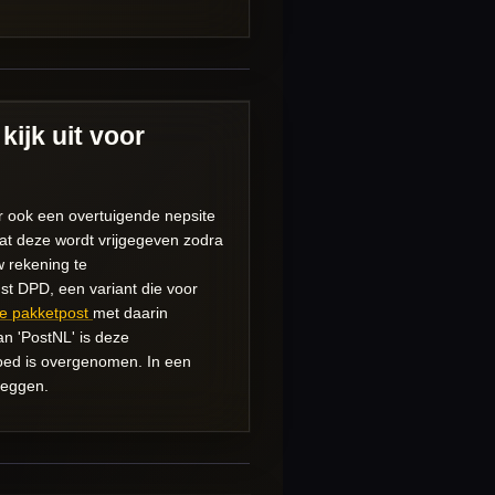
kijk uit voor
r ook een overtuigende nepsite
dat deze wordt vrijgegeven zodra
w rekening te
enst DPD, een variant die voor
de pakketpost
met daarin
an 'PostNL' is deze
 goed is overgenomen. In een
zeggen.