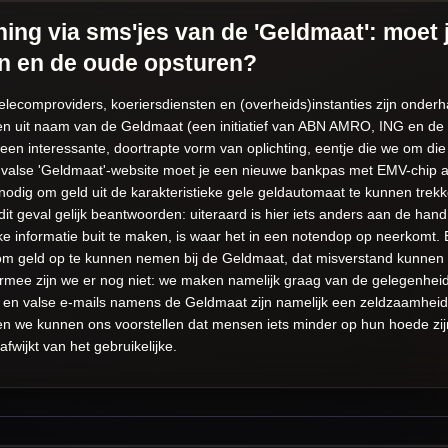
hing via sms'jes van de 'Geldmaat': moet
n en de oude opsturen?
lecomproviders, koeriersdiensten en (overheids)instanties zijn onder
ren uit naam van de Geldmaat (een initiatief van ABN AMRO, ING en de 
een interessante, doortrapte vorm van oplichting, eentje die we om di
valse 'Geldmaat'-website moet je een nieuwe bankpas met EMV-chip a
dig om geld uit de karakteristieke gele geldautomaat te kunnen trekke
 dit geval gelijk beantwoorden: uiteraard is hier iets anders aan de han
ke informatie buit te maken, is waar het in een notendop op neerkomt. 
 geld op te kunnen nemen bij de Geldmaat, dat misverstand kunnen we 
armee zijn we er nog niet: we maken namelijk graag van de gelegenhei
es en valse e-mails namens de Geldmaat zijn namelijk een zeldzaamhei
en we kunnen ons voorstellen dat mensen iets minder op hun hoede zijn
wijkt van het gebruikelijke.