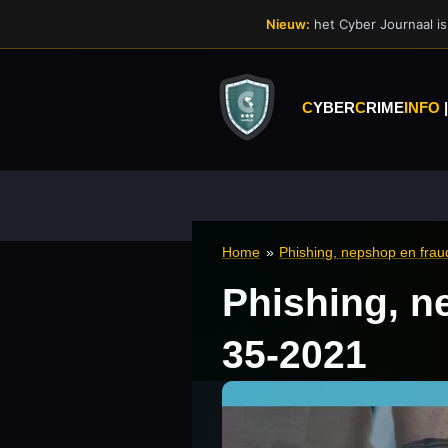
Ga
Nieuw:
het Cyber Journaal is 
direct
naar
de
hoofdinhoud
C
YBER
C
RIME
INFO
Home
»
Phishing, nepshop en fra
Phishing, n
35-2021