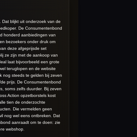
at blijkt uit onderzoek van de
oedkoper.
De Consumentenbond
nd honderd aanbiedingen van
ten bezoekers onder druk om
van deze afgeprijsde set
blij ze zijn met de aankoop van
deal laat bijvoorbeeld een grote
wel teruglopen en de website
k nog steeds te gelden bij zeven
de prijs.
De Consumentenbond
s, soms zelfs duurder. Bij zeven
ss Action opzetborstels kost
alle tien de onderzochte
ducten. Die vermelden geen
il nog wel eens ontbreken. Dat
bond aanraadt om te doen: zie
dere webshop.