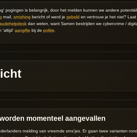
ing' pogingen is belangrijk, door het melden kunnen we andere potentië
g
mail,
smishing
bericht of werd je
gebeld
en vertrouw je het niet? Laat
audehelpdesk
dan weten, want Samen bestrijden we cybercrime / digital
'altijd'
aangifte
bij de
politie
.
icht
 worden momenteel aangevallen
derlanders melding van vreemde sms'jes. Er gaan twee varianten rond: