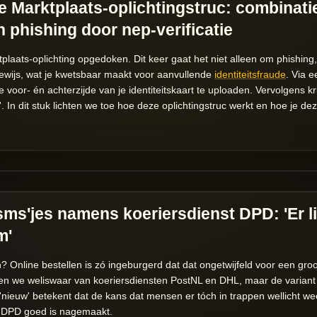
 Marktplaats-oplichtingstruc: combinati
n phishing door nep-verificatie
plaats-oplichting opgedoken. Dit keer gaat het niet alleen om phishi
sbewijs, wat je kwetsbaar maakt voor aanvullende
identiteitsfraude
. Via e
voor- én achterzijde van je identiteitskaart te uploaden. Vervolgens kr
. In dit stuk lichten we toe hoe deze oplichtingstruc werkt en hoe je de
sms'jes namens koeriersdienst DPD: 'Er li
m'
en? Online bestellen is zó ingeburgerd dat dat ongetwijfeld voor een gr
nnen we weliswaar van koeriersdiensten PostNL en DHL, maar de varia
 'nieuw' betekent dat de kans dat mensen er tóch in trappen wellicht we
n DPD goed is nagemaakt.