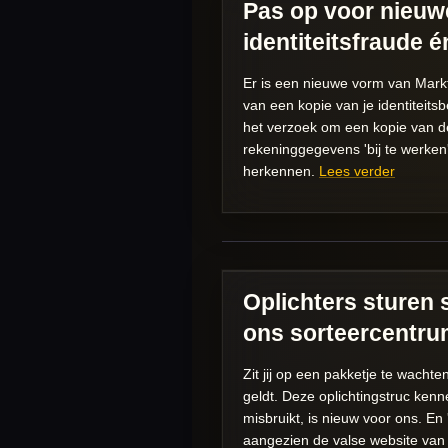
Pas op voor nieuwe
identiteitsfraude é
Er is een nieuwe vorm van Markt
van een kopie van je identiteit
het verzoek om een kopie van de 
rekeninggegevens 'bij te werken'
herkennen.
Lees verder
Oplichters sturen 
ons sorteercentru
Zit jij op een pakketje te wacht
geldt. Deze oplichtingstruc ke
misbruikt, is nieuw voor ons. En
aangezien de valse website va