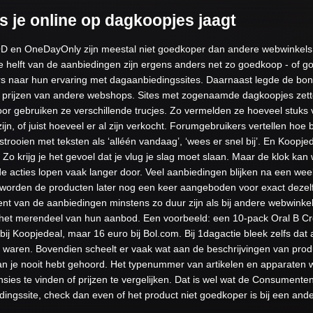
ls je online op dagkoopjes jaagt
 en OneDayOnly zijn meestal niet goedkoper dan andere webwinkels. D
elft van de aanbiedingen zijn ergens anders net zo goedkoop - of g
s naar hun ervaring met dagaanbiedingssites. Daarnaast legde de bo
de prijzen van andere webshops.
Sites met zogenaamde dagkoopjes zet
oor gebruiken ze verschillende trucjes. Zo vermelden ze hoeveel stuks 
n, of juist hoeveel er al zijn verkocht. Forumgebruikers vertellen hoe 
strooien met teksten als ‘alléén vandaag’, ‘wees er snel bij’. En Koopje
 Zo krijg je het gevoel dat je vlug je slag moet slaan.
Maar de klok kan 
e acties lopen vaak langer door. Veel aanbiedingen blijken na een wee
 worden de producten later nog een keer aangeboden voor exact dezelf
nt van de aanbiedingen minstens zo duur zijn als bij andere webwinkel
 het merendeel van hun aanbod. Een voorbeeld: een 10-pack Oral B Cro
bij Koopjedeal, maar 16 euro bij Bol.com. Bij 1dagactie bleek zelfs dat 
s waren.
Bovendien scheelt er vaak wat aan de beschrijvingen van pro
n je nooit hebt gehoord. Het typenummer van artikelen en apparaten w
sies te vinden of prijzen te vergelijken.
Dat is wel wat de Consumenten
ingssite, check dan even of het product niet goedkoper is bij een an