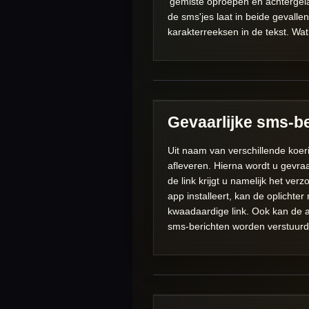
'gemiste oproepen en achtergela
de sms'jes laat in beide gevalle
karakterreeksen in de tekst. Wat
Gevaarlijke sms-be
Uit naam van verschillende koe
afleveren. Hierna wordt u gevraa
de link krijgt u namelijk het v
app installeert, kan de oplicht
kwaadaardige link. Ook kan de a
sms-berichten worden verstuurd i