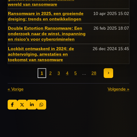
wereld van ransomware
Ransomware in 2025, een groeiende
10 apr 2025
15:02
dreiging: trends en ontwikkelingen
Double Extortion Ransomware: Een
26 feb 2025
18:07
onderzoek naar de winst, inspanning
en risico’s voor cybercriminelen
Lockbit ontmaskerd in 2024: de
26 dec 2024
15:45
achtervolging, arrestaties en
toekomst van ransomware
1
2
3
4
5
28
«
Vorige
Volgende
»
D
D
S
D
e
e
h
e
l
e
a
l
e
l
r
e
n
e
n