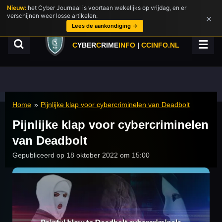
Nieuw:
het Cyber Journaal is voortaan wekelijks op vrijdag, en er
Ga
verschijnen weer losse artikelen.
×
direct
Lees de aankondiging →
naar
de
C
YBER
C
RIME
INFO
|
CCINFO.NL
hoofdinhoud
Home
»
Pijnlijke klap voor cybercriminelen van Deadbolt
Pijnlijke klap voor cybercriminelen
van Deadbolt
Gepubliceerd op 18 oktober 2022 om 15:00