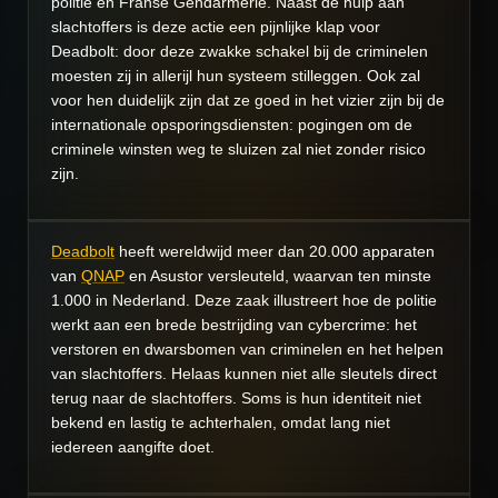
politie en Franse Gendarmerie. Naast de hulp aan
slachtoffers is deze actie een pijnlijke klap voor
Deadbolt: door deze zwakke schakel bij de criminelen
moesten zij in allerijl hun systeem stilleggen. Ook zal
voor hen duidelijk zijn dat ze goed in het vizier zijn bij de
internationale opsporingsdiensten: pogingen om de
criminele winsten weg te sluizen zal niet zonder risico
zijn.
Deadbolt
heeft wereldwijd meer dan 20.000 apparaten
van
QNAP
en Asustor versleuteld, waarvan ten minste
1.000 in Nederland. Deze zaak illustreert hoe de politie
werkt aan een brede bestrijding van cybercrime: het
verstoren en dwarsbomen van criminelen en het helpen
van slachtoffers. Helaas kunnen niet alle sleutels direct
terug naar de slachtoffers. Soms is hun identiteit niet
bekend en lastig te achterhalen, omdat lang niet
iedereen aangifte doet.