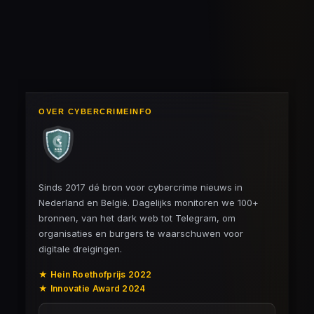
l
e
a
l
e
l
r
e
n
e
n
OVER CYBERCRIMEINFO
Sinds 2017 dé bron voor cybercrime nieuws in
Nederland en België. Dagelijks monitoren we 100+
bronnen, van het dark web tot Telegram, om
organisaties en burgers te waarschuwen voor
digitale dreigingen.
★ Hein Roethofprijs 2022
★ Innovatie Award 2024