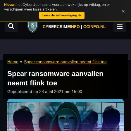
Nieuw:
het Cyber Journaal is voortaan wekelijks op vrijdag, en er
Ga
verschijnen weer losse artikelen.
×
direct
Lees de aankondiging →
naar
de
C
YBER
C
RIME
INFO
|
CCINFO.NL
hoofdinhoud
Home
»
Spear ransomware aanvallen neemt flink toe
Spear ransomware aanvallen
neemt flink toe
Gepubliceerd op 28 april 2021 om 15:00