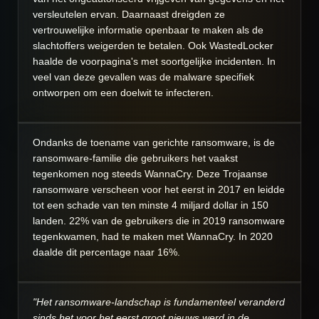
versleutelen ervan. Daarnaast dreigden ze
vertrouwelijke informatie openbaar te maken als de
slachtoffers weigerden te betalen. Ook WastedLocker
haalde de voorpagina's met soortgelijke incidenten. In
veel van deze gevallen was de malware specifiek
ontworpen om een doelwit te infecteren.
Ondanks de toename van gerichte ransomware, is de
ransomware-familie die gebruikers het vaakst
tegenkomen nog steeds WannaCry. Deze Trojaanse
ransomware verscheen voor het eerst in 2017 en leidde
tot een schade van ten minste 4 miljard dollar in 150
landen. 22% van de gebruikers die in 2019 ransomware
tegenkwamen, had te maken met WannaCry. In 2020
daalde dit percentage naar 16%.
"Het ransomware-landschap is fundamenteel veranderd
sinds het voor het eerst groot nieuws werd in de