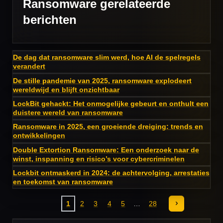
Ransomware gerelateerde
berichten
De dag dat ransomware slim werd, hoe AI de spelregels
verandert
De stille pandemie van 2025, ransomware explodeert
wereldwijd en blijft onzichtbaar
LockBit gehackt: Het onmogelijke gebeurt en onthult een
duistere wereld van ransomware
Ransomware in 2025, een groeiende dreiging: trends en
ontwikkelingen
Double Extortion Ransomware: Een onderzoek naar de
winst, inspanning en risico’s voor cybercriminelen
Lockbit ontmaskerd in 2024: de achtervolging, arrestaties
en toekomst van ransomware
1
2
3
4
5
28