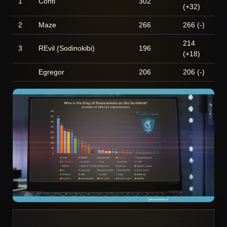
1
Conti
302
(+32)
2
Maze
266
266 (-)
214
3
REvil (Sodinokibi)
196
(+18)
Egregor
206
206 (-)