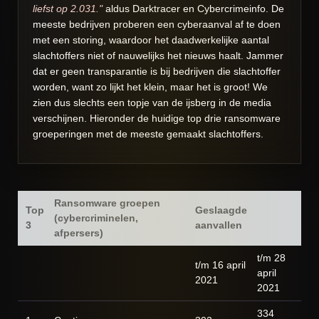
liefst op 2.031."
aldus Darktracer en Cybercrimeinfo. De
meeste bedrijven proberen een cyberaanval af te doen
met een storing, waardoor het daadwerkelijke aantal
slachtoffers niet of nauwelijks het nieuws haalt. Jammer
dat er geen transparantie is bij bedrijven die slachtoffer
worden, want zo lijkt het klein, maar het is groot! We
zien dus slechts een topje van de ijsberg in de media
verschijnen. Hieronder de huidige top drie ransomware
groeperingen met de meeste gemaakt slachtoffers.
Ransomware groepen
Top
Geslaagde
(cybercriminelen,
3
aanvallen
afpersers)
t/m 28
t/m 16 april
april
2021
2021
334