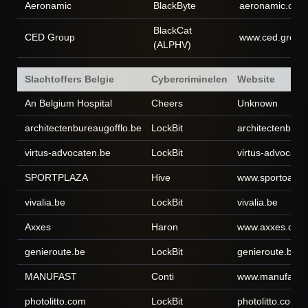
Aeronamic
BlackByte
aeronamic.com
BlackCat
CED Group
www.ced.group
(ALPHV)
Slachtoffers Belgie
Cybercriminelen
Website
An Belgium Hospital
Cheers
Unknown
architectenbureaugofflo.be
LockBit
architectenbure
virtus-advocaten.be
LockBit
virtus-advocate
SPORTPLAZA
Hive
www.sportoase.
vivalia.be
LockBit
vivalia.be
Axxes
Haron
www.axxes.com
genieroute.be
LockBit
genieroute.be
MANUFAST
Conti
www.manufast.
photolitto.com
LockBit
photolitto.com