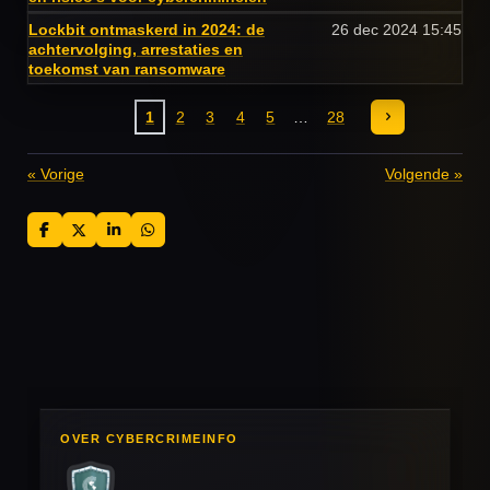
Lockbit ontmaskerd in 2024: de
26 dec 2024
15:45
achtervolging, arrestaties en
toekomst van ransomware
1
2
3
4
5
28
«
Vorige
Volgende
»
D
D
S
D
e
e
h
e
l
e
a
l
e
l
r
e
n
e
n
OVER CYBERCRIMEINFO