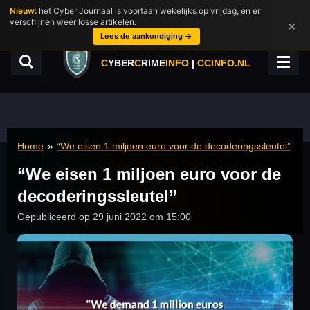
Nieuw:
het Cyber Journaal is voortaan wekelijks op vrijdag, en er
Ga
verschijnen weer losse artikelen.
×
direct
Lees de aankondiging →
naar
de
C
YBER
C
RIME
INFO
|
CCINFO.NL
hoofdinhoud
Home
»
“We eisen 1 miljoen euro voor de decoderingssleutel”
“We eisen 1 miljoen euro voor de
decoderingssleutel”
Gepubliceerd op 29 juni 2022 om 15:00