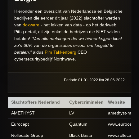
Hieronder een overzicht van Nederlandse en Belgische
bedrijven die eerder dit jaar (2022) slachtoffer werden
van
doxware
- het lekken van data - op het darkweb.
Pittig detail, dit zijn enkel de bedrijven die NIET wilden
betalen!
"Van alle meldingen die we binnenkrijgen kiest
zo'n 80% van de organisaties ervoor om losgeld te
betalen."
aldus
Pim Takkenberg
CEO
cybersecuritybedrijf Northwave.
Periode 01-01-2022 t/m 28-06-2022
Slachtoffers Nederland
Cybercriminelen
Website
AMETHYST
LV
amethyst-radio
Eurocept
Quantum
www.eurocept.n
Rollecate Group
Black Basta
www.rollecate.n