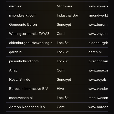
welplaat
Mindware
www.vpwerkt.nl
ijmondwerkt.com
Industrial Spy
ijmondwerkt.co
Gemeente Buren
Suncrypt
www.buren.nl
Woningcorporatie ZAYAZ
Conti
www.zayaz.nl
oldenburgdeurbewerking.nl
LockBit
oldenburgdeurb
qarch.nl
LockBit
qarch.nl
pirsonholland.com
LockBit
pirsonholland.
Anac
Conti
www.anac.nl
Royal Smilde
Suncrypt
www.royalsmil
Eurocoin Interactive B.V.
Hive
www.vandervin
meeuwesen.nl
LockBit
meeuwesen.nl
Aareon Nederland B.V.
Conti
www.aareon.nl