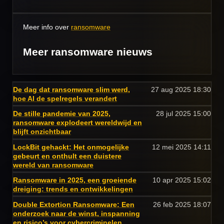
Meer info over
ransomware
Meer ransomware nieuws
De dag dat ransomware slim werd,
27 aug 2025
18:30
hoe AI de spelregels verandert
De stille pandemie van 2025,
28 jul 2025
15:00
ransomware explodeert wereldwijd en
blijft onzichtbaar
LockBit gehackt: Het onmogelijke
12 mei 2025
14:11
gebeurt en onthult een duistere
wereld van ransomware
Ransomware in 2025, een groeiende
10 apr 2025
15:02
dreiging: trends en ontwikkelingen
Double Extortion Ransomware: Een
26 feb 2025
18:07
onderzoek naar de winst, inspanning
en risico’s voor cybercriminelen