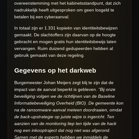
overeenstemming met het kabinetsstandpunt, dat zich
nadrukkelijk heeft uitgesproken om geen losgeld te
betalen bij een cyberaanval.
In totaal zijn er 1.331 kopieën van identiteitsbewijzen
gemaakt. De slachtoffers zijn daarvan op de hoogte
gebracht en mogen gratis hun identiteitsbewijs laten
vervangen. Ruim duizend gedupeerden hebben al
gebruik gemaakt van deze regeling.
Gegevens op het darkweb
Burgemeester Johan Meijers zegt blij te zijn dat de
impact van de aanval beperkt is gebleven.
“Bij onze
beveiliging volgen we de richtlijnen van de Baseline
Informatiebeveiliging Overheid (BIO). De gemeente kon
na de ransomware-aanval meteen doordraaien, omdat
de back-upstrategie op juiste wijze is ingericht. Ten
aanzien van de monitoring liep ten tijde van de hack
nog een inkooptraject dat nog niet was afgerond.
Samen met de experts hebben we inmiddels de