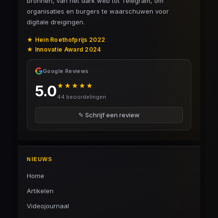
bronnen, van het dark web tot Telegram, om
organisaties en burgers te waarschuwen voor
digitale dreigingen.
★ Hein Roethofprijs 2022
★ Innovatie Award 2024
Google Reviews
★★★★★
5.0
44 beoordelingen
✎ Schrijf een review
NIEUWS
Home
Artikelen
Videojournaal