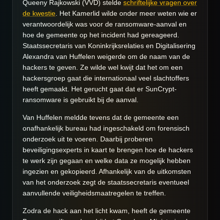
Queeny Rajkowski (VVD) stelde
schriftelijke vragen over
de kwestie
. Het Kamerlid wilde onder meer weten wie er
verantwoordelijk was voor de ransomware-aanval en
hoe de gemeente op het incident had gereageerd.
Staatssecretaris van Koninkrijksrelaties en Digitalisering
Alexandra van Huffelen weigerde om de naam van de
hackers te geven. Ze wilde wel kwijt dat het om een
hackersgroep gaat die internationaal veel slachtoffers
heeft gemaakt. Het gerucht gaat dat er SunCrypt-
ransomware is gebruikt bij de aanval.
Van Huffelen meldde tevens dat de gemeente een
onafhankelijk bureau had ingeschakeld om forensisch
onderzoek uit te voeren. Daarbij proberen
beveiligingsexperts in kaart te brengen hoe de hackers
te werk zijn gegaan en welke data ze mogelijk hebben
ingezien en gekopieerd. Afhankelijk van de uitkomsten
van het onderzoek zegt de staatssecretaris eventueel
aanvullende veiligheidsmaatregelen te treffen.
Zodra de hack aan het licht kwam, heeft de gemeente