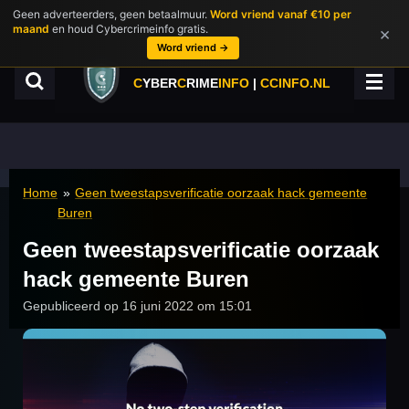
Geen adverteerders, geen betaalmuur.
Word vriend vanaf €10 per
Ga
maand
en houd Cybercrimeinfo gratis.
×
direct
Word vriend →
naar
de
C
YBER
C
RIME
INFO
|
CCINFO.NL
hoofdinhoud
Home
»
Geen tweestapsverificatie oorzaak hack gemeente
Buren
Geen tweestapsverificatie oorzaak
hack gemeente Buren
Gepubliceerd op 16 juni 2022 om 15:01