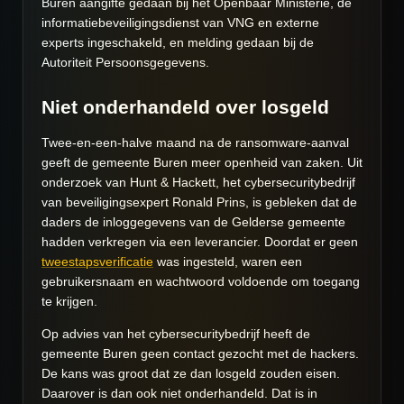
Buren aangifte gedaan bij het Openbaar Ministerie, de
informatiebeveiligingsdienst van VNG en externe
experts ingeschakeld, en melding gedaan bij de
Autoriteit Persoonsgegevens.
Niet onderhandeld over losgeld
Twee-en-een-halve maand na de ransomware-aanval
geeft de gemeente Buren meer openheid van zaken. Uit
onderzoek van Hunt & Hackett, het cybersecuritybedrijf
van beveiligingsexpert Ronald Prins, is gebleken dat de
daders de inloggegevens van de Gelderse gemeente
hadden verkregen via een leverancier. Doordat er geen
tweestapsverificatie
was ingesteld, waren een
gebruikersnaam en wachtwoord voldoende om toegang
te krijgen.
Op advies van het cybersecuritybedrijf heeft de
gemeente Buren geen contact gezocht met de hackers.
De kans was groot dat ze dan losgeld zouden eisen.
Daarover is dan ook niet onderhandeld. Dat is in