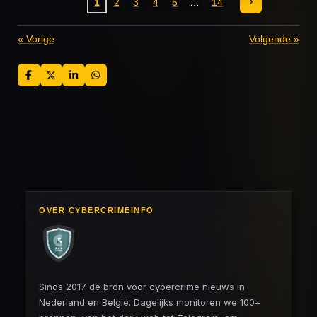
1
2
3
4
5
14
«
Vorige
Volgende
»
D
D
S
D
e
e
h
e
l
e
a
l
e
l
r
e
n
e
n
OVER CYBERCRIMEINFO
Sinds 2017 dé bron voor cybercrime nieuws in
Nederland en België. Dagelijks monitoren we 100+