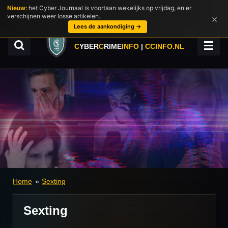
Nieuw:
het Cyber Journaal is voortaan wekelijks op vrijdag, en er
Ga
verschijnen weer losse artikelen.
×
direct
Lees de aankondiging →
naar
de
C
YBER
C
RIME
INFO
|
CCINFO.NL
hoofdinhoud
Home
»
Sexting
Sexting