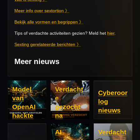
Meer info over sextortion 》
Bekijk alle vormen en begrippen 》
Tips of verdachte activiteiten gezien? Meld het
hier
.
Sexting gerelateerde berichten 》
Meer nieuws
Model
Verdacht
Cyberoor
van
e
log
OpenAI
gezocht
nieuws
hackte
na
zelf, lek
bankhelp
AI
Verdacht
bij Ceva
deskfrau