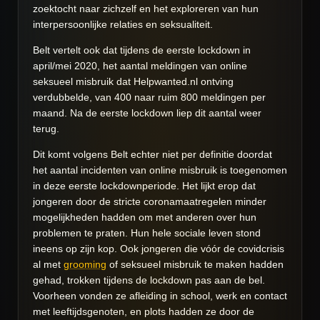
zoektocht naar zichzelf en het exploreren van hun
interpersoonlijke relaties en seksualiteit.
Belt vertelt ook dat tijdens de eerste lockdown in
april/mei 2020, het aantal meldingen van online
seksueel misbruik dat Helpwanted.nl ontving
verdubbelde, van 400 naar ruim 800 meldingen per
maand. Na de eerste lockdown liep dit aantal weer
terug.
Dit komt volgens Belt echter niet per definitie doordat
het aantal incidenten van online misbruik is toegenomen
in deze eerste lockdownperiode. Het lijkt erop dat
jongeren door de stricte coronamaatregelen minder
mogelijkheden hadden om met anderen over hun
problemen te praten. Hun hele sociale leven stond
ineens op zijn kop. Ook jongeren die vóór de covidcrisis
al met
grooming
of seksueel misbruik te maken hadden
gehad, trokken tijdens de lockdown pas aan de bel.
Voorheen vonden ze afleiding in school, werk en contact
met leeftijdsgenoten, en plots hadden ze door de