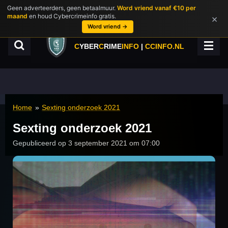
Geen adverteerders, geen betaalmuur.
Word vriend vanaf €10 per
Ga
maand
en houd Cybercrimeinfo gratis.
×
direct
Word vriend →
naar
de
C
YBER
C
RIME
INFO
|
CCINFO.NL
hoofdinhoud
Home
»
Sexting onderzoek 2021
Sexting onderzoek 2021
Gepubliceerd op 3 september 2021 om 07:00