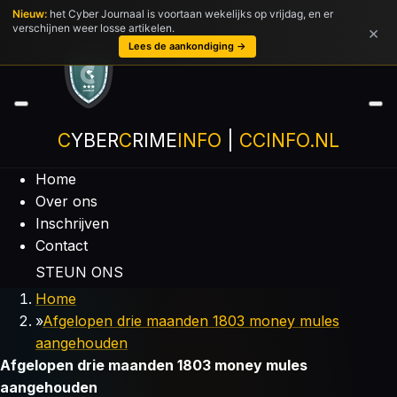
Nieuw:
het Cyber Journaal is voortaan wekelijks op vrijdag, en er
Ga
verschijnen weer losse artikelen.
×
direct
Lees de aankondiging →
naar
de
hoofdinhoud
C
YBER
C
RIME
INFO
|
CCINFO.NL
Home
Over ons
Inschrijven
Contact
STEUN ONS
Home
»
Afgelopen drie maanden 1803 money mules
aangehouden
Afgelopen drie maanden 1803 money mules
aangehouden