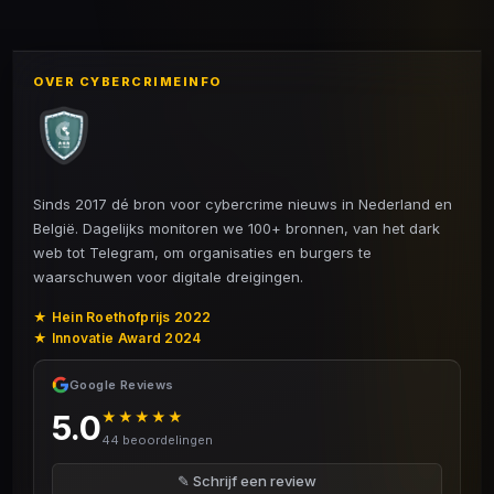
l
e
a
l
e
l
r
e
n
e
n
OVER CYBERCRIMEINFO
Sinds 2017 dé bron voor cybercrime nieuws in Nederland en
België. Dagelijks monitoren we 100+ bronnen, van het dark
web tot Telegram, om organisaties en burgers te
waarschuwen voor digitale dreigingen.
★ Hein Roethofprijs 2022
★ Innovatie Award 2024
Google Reviews
5.0
★★★★★
44 beoordelingen
✎ Schrijf een review