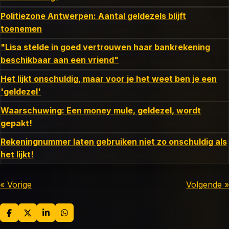
Politiezone Antwerpen: Aantal geldezels blijft
toenemen
"Lisa stelde in goed vertrouwen haar bankrekening
beschikbaar aan een vriend"
Het lijkt onschuldig, maar voor je het weet ben je een
'geldezel'
Waarschuwing: Een money mule, geldezel, wordt
gepakt!
Rekeningnummer laten gebruiken niet zo onschuldig als
het lijkt!
«
Vorige
Volgende
»
D
D
S
D
e
e
h
e