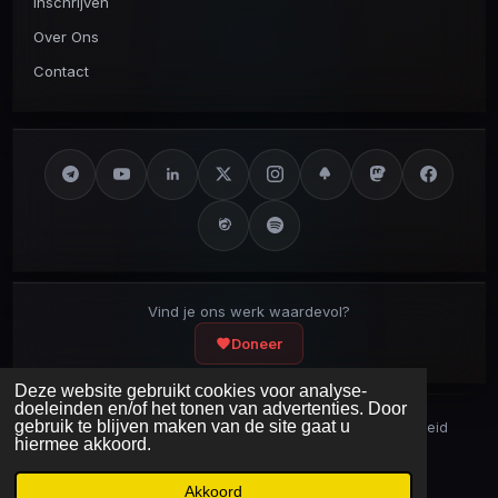
Inschrijven
Over Ons
Contact
Vind je ons werk waardevol?
Doneer
Deze website gebruikt cookies voor analyse-
doeleinden en/of het tonen van advertenties. Door
gebruik te blijven maken van de site gaat u
Security Disclaimer
Security.txt
AI Bot Disclaimer
Privacybeleid
hiermee akkoord.
Cookieverklaring
Sitemap
Laatst bijgewerkt:
8 augustus 2026
© 2017 – 2026 Cybercrimeinfo
Akkoord