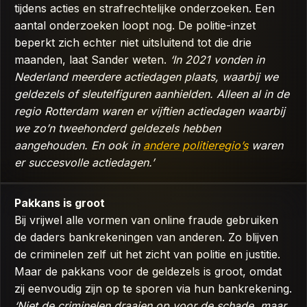
tijdens acties en strafrechtelijke onderzoeken. Een
aantal onderzoeken loopt nog. De politie-inzet
beperkt zich echter niet uitsluitend tot die drie
maanden, laat Sander weten.
‘In 2021 vonden in
Nederland meerdere actiedagen plaats, waarbij we
geldezels of sleutelfiguren aanhielden. Alleen al in de
regio Rotterdam waren er vijftien actiedagen waarbij
we zo’n tweehonderd geldezels hebben
aangehouden. En ook in
andere politieregio’s
waren
er succesvolle actiedagen.’
Pakkans is groot
Bij vrijwel alle vormen van online fraude gebruiken
de daders bankrekeningen van anderen. Zo blijven
de criminelen zelf uit het zicht van politie en justitie.
Maar de pakkans voor de geldezels is groot, omdat
zij eenvoudig zijn op te sporen via hun bankrekening.
‘Niet de criminelen draaien op voor de schade, maar