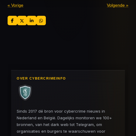
«
Vorige
Volgende
»
D
D
S
D
e
e
h
e
l
e
a
l
e
l
r
e
n
e
n
OVER CYBERCRIMEINFO
Sinds 2017 dé bron voor cybercrime nieuws in
Nederland en België. Dagelijks monitoren we 100+
bronnen, van het dark web tot Telegram, om
organisaties en burgers te waarschuwen voor