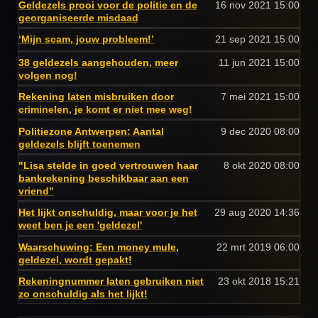
Geldezels prooi voor de politie en de
16 nov 2021
15:00
georganiseerde misdaad
‘Mijn scam, jouw probleem!’
21 sep 2021
15:00
38 geldezels aangehouden, meer
11 jun 2021
15:00
volgen nog!
Rekening laten misbruiken door
7 mei 2021
15:00
criminelen, je komt er niet mee weg!
Politiezone Antwerpen: Aantal
9 dec 2020
08:00
geldezels blijft toenemen
"Lisa stelde in goed vertrouwen haar
8 okt 2020
08:00
bankrekening beschikbaar aan een
vriend"
Het lijkt onschuldig, maar voor je het
29 aug 2020
14:36
weet ben je een 'geldezel'
Waarschuwing: Een money mule,
22 mrt 2019
06:00
geldezel, wordt gepakt!
Rekeningnummer laten gebruiken niet
23 okt 2018
15:21
zo onschuldig als het lijkt!