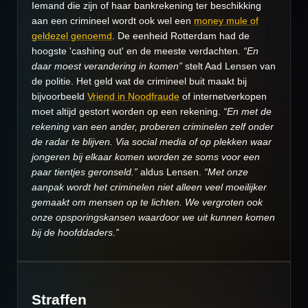
Iemand die zijn of haar bankrekening ter beschikking
aan een crimineel wordt ook wel een
money mule of
geldezel genoemd
. De eenheid Rotterdam had de
hoogste 'cashing out' en de meeste verdachten.
“En
daar moest verandering in komen”
stelt Aad Lensen van
de politie. Het geld wat de crimineel buit maakt bij
bijvoorbeeld
Vriend in Noodfraude
of internetverkopen
moet altijd gestort worden op een rekening.
“En met de
rekening van een ander, proberen criminelen zelf onder
de radar te blijven. Via social media of op plekken waar
jongeren bij elkaar komen worden ze soms voor een
paar tientjes geronseld.”
aldus Lensen.
“Met onze
aanpak wordt het criminelen niet alleen veel moeilijker
gemaakt om mensen op te lichten. We vergroten ook
onze opsporingskansen waardoor we uit kunnen komen
bij de hoofddaders.”
Straffen