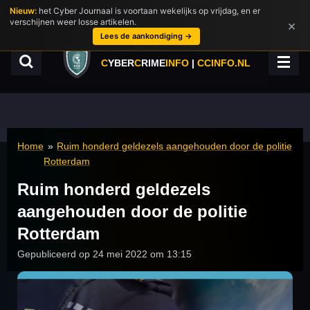
Nieuw:
het Cyber Journaal is voortaan wekelijks op vrijdag, en er
Ga
verschijnen weer losse artikelen.
×
direct
Lees de aankondiging →
naar
de
C
YBER
C
RIME
INFO
|
CCINFO.NL
hoofdinhoud
Home
»
Ruim honderd geldezels aangehouden door de politie
Rotterdam
Ruim honderd geldezels
aangehouden door de politie
Rotterdam
Gepubliceerd op 24 mei 2022 om 13:15