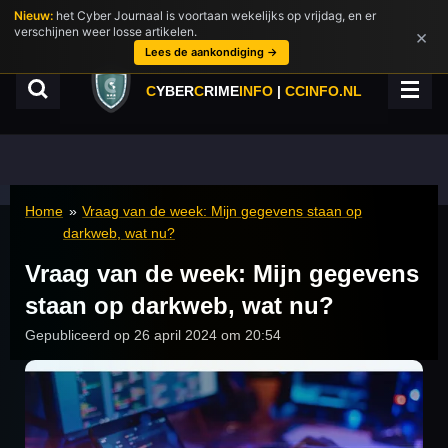
Nieuw:
het Cyber Journaal is voortaan wekelijks op vrijdag, en er
Ga
verschijnen weer losse artikelen.
×
direct
Lees de aankondiging →
naar
de
C
YBER
C
RIME
INFO
|
CCINFO.NL
hoofdinhoud
Home
»
Vraag van de week: Mijn gegevens staan op
darkweb, wat nu?
Vraag van de week: Mijn gegevens
staan op darkweb, wat nu?
Gepubliceerd op 26 april 2024 om 20:54