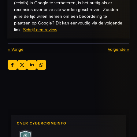
(ccinfo) in Google te verbeteren, is het nuttig als er
recensies over onze site worden geschreven. Zouden
jullie de tijd willen nemen om een beoordeling te
plaatsen op Google? Dit kan eenvoudig via de volgende
link:
Schrijf een review
.
«
Vorige
Volgende
»
D
D
S
D
e
e
h
e
l
e
a
l
e
l
r
e
n
e
n
OVER CYBERCRIMEINFO