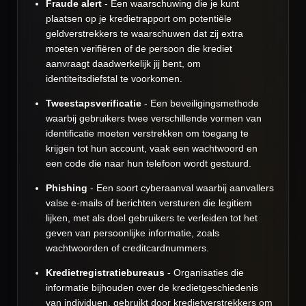
Fraude alert
- Een waarschuwing die je kunt
plaatsen op je kredietrapport om potentiële
geldverstrekkers te waarschuwen dat zij extra
moeten verifiëren of de persoon die krediet
aanvraagt daadwerkelijk jij bent, om
identiteitsdiefstal te voorkomen.
Tweestapsverificatie
- Een beveiligingsmethode
waarbij gebruikers twee verschillende vormen van
identificatie moeten verstrekken om toegang te
krijgen tot hun account, vaak een wachtwoord en
een code die naar hun telefoon wordt gestuurd.
Phishing
- Een soort cyberaanval waarbij aanvallers
valse e-mails of berichten versturen die legitiem
lijken, met als doel gebruikers te verleiden tot het
geven van persoonlijke informatie, zoals
wachtwoorden of creditcardnummers.
Kredietregistratiebureaus
- Organisaties die
informatie bijhouden over de kredietgeschiedenis
van individuen, gebruikt door kredietverstrekkers om