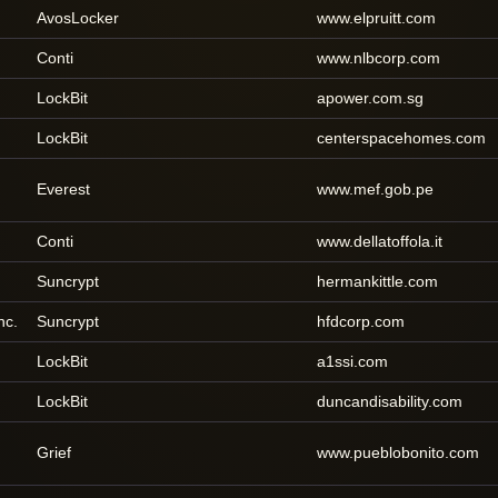
AvosLocker
www.elpruitt.com
Conti
www.nlbcorp.com
LockBit
apower.com.sg
LockBit
centerspacehomes.com
Everest
www.mef.gob.pe
Conti
www.dellatoffola.it
Suncrypt
hermankittle.com
nc.
Suncrypt
hfdcorp.com
LockBit
a1ssi.com
LockBit
duncandisability.com
Grief
www.pueblobonito.com