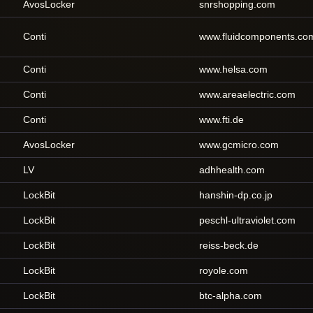
AvosLocker
snrshopping.com
Conti
www.fluidcomponents.co
Conti
www.helsa.com
Conti
www.areaelectric.com
Conti
www.fti.de
AvosLocker
www.gcmicro.com
LV
adhhealth.com
LockBit
hanshin-dp.co.jp
LockBit
peschl-ultraviolet.com
LockBit
reiss-beck.de
LockBit
royole.com
LockBit
btc-alpha.com