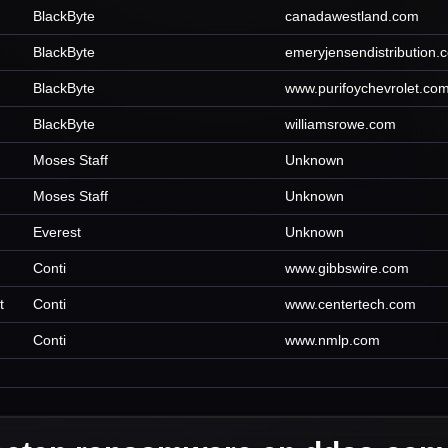
BlackByte
canadawestland.com
BlackByte
emeryjensendistribution.
BlackByte
www.purifoychevrolet.co
BlackByte
williamsrowe.com
Moses Staff
Unknown
Moses Staff
Unknown
Everest
Unknown
Conti
www.gibbswire.com
t
Conti
www.centertech.com
Conti
www.nmlp.com