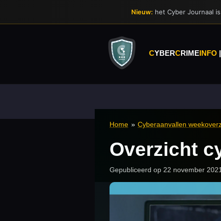
Ga
Nieuw:
het Cyber Journaal is 
direct
naar
de
hoofdinhoud
C
YBER
C
RIME
INFO
Home
»
Cyberaanvallen weekoverz
Overzicht c
Gepubliceerd op 22 november 202