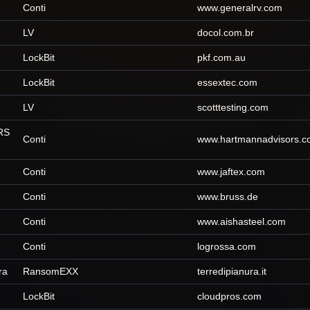
Conti
www.generalrv.com
LV
docol.com.br
LockBit
pkf.com.au
LockBit
essextec.com
LV
scotttesting.com
RS
Conti
www.hartmannadvisors.
Conti
www.jaftex.com
Conti
www.bruss.de
Conti
www.aishasteel.com
Conti
logrossa.com
ra
RansomEXX
terredipianura.it
LockBit
cloudpros.com