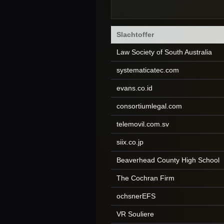
Slachtoffer
Law Society of South Australia
systematicatec.com
evans.co.id
consortiumlegal.com
telemovil.com.sv
siix.co.jp
Beaverhead County High School
The Cochran Firm
ochsnerEFS
VR Souliere