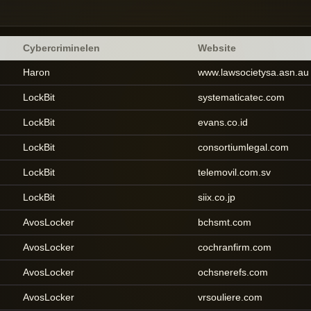
Cybercriminelen
Website
Haron
www.lawsocietysa.asn.au
LockBit
systematicatec.com
LockBit
evans.co.id
LockBit
consortiumlegal.com
LockBit
telemovil.com.sv
LockBit
siix.co.jp
AvosLocker
bchsmt.com
AvosLocker
cochranfirm.com
AvosLocker
ochsnerefs.com
AvosLocker
vrsouliere.com