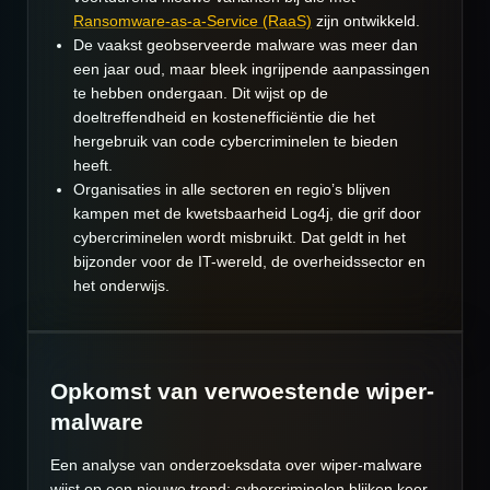
Ransomware-as-a-Service (RaaS)
zijn ontwikkeld.
De vaakst geobserveerde malware was meer dan
een jaar oud, maar bleek ingrijpende aanpassingen
te hebben ondergaan. Dit wijst op de
doeltreffendheid en kostenefficiëntie die het
hergebruik van code cybercriminelen te bieden
heeft.
Organisaties in alle sectoren en regio’s blijven
kampen met de kwetsbaarheid Log4j, die grif door
cybercriminelen wordt misbruikt. Dat geldt in het
bijzonder voor de IT-wereld, de overheidssector en
het onderwijs.
Opkomst van verwoestende wiper-
malware
Een analyse van onderzoeksdata over wiper-malware
wijst op een nieuwe trend: cybercriminelen blijken keer