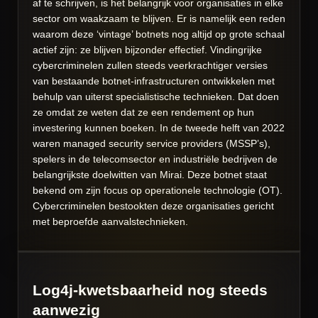
af te schrijven, is het belangrijk voor organisaties in elke
sector om waakzaam te blijven. Er is namelijk een reden
waarom deze ‘vintage’ botnets nog altijd op grote schaal
actief zijn: ze blijven bijzonder effectief. Vindingrijke
cybercriminelen zullen steeds veerkrachtiger versies
van bestaande botnet-infrastructuren ontwikkelen met
behulp van uiterst specialistische technieken. Dat doen
ze omdat ze weten dat ze een rendement op hun
investering kunnen boeken. In de tweede helft van 2022
waren managed security service providers (MSSP’s),
spelers in de telecomsector en industriële bedrijven de
belangrijkste doelwitten van Mirai. Deze botnet staat
bekend om zijn focus op operationele technologie (OT).
Cybercriminelen bestookten deze organisaties gericht
met beproefde aanvalstechnieken.
Log4j-kwetsbaarheid nog steeds
aanwezig