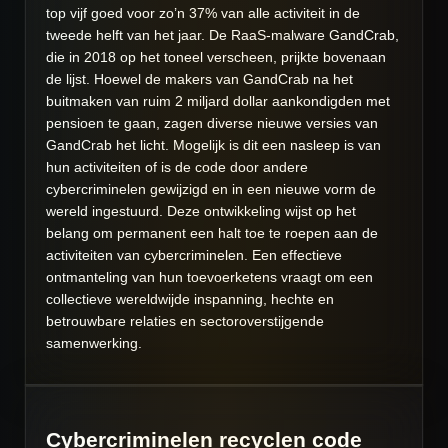
top vijf goed voor zo’n 37% van alle activiteit in de
tweede helft van het jaar. De RaaS-malware GandCrab,
die in 2018 op het toneel verscheen, prijkte bovenaan
de lijst. Hoewel de makers van GandCrab na het
buitmaken van ruim 2 miljard dollar aankondigden met
pensioen te gaan, zagen diverse nieuwe versies van
GandCrab het licht. Mogelijk is dit een nasleep is van
hun activiteiten of is de code door andere
cybercriminelen gewijzigd en in een nieuwe vorm de
wereld ingestuurd. Deze ontwikkeling wijst op het
belang om permanent een halt toe te roepen aan de
activiteiten van cybercriminelen. Een effectieve
ontmanteling van hun toevoerketens vraagt om een
collectieve wereldwijde inspanning, hechte en
betrouwbare relaties en sectoroverstijgende
samenwerking.
Cybercriminelen recyclen code