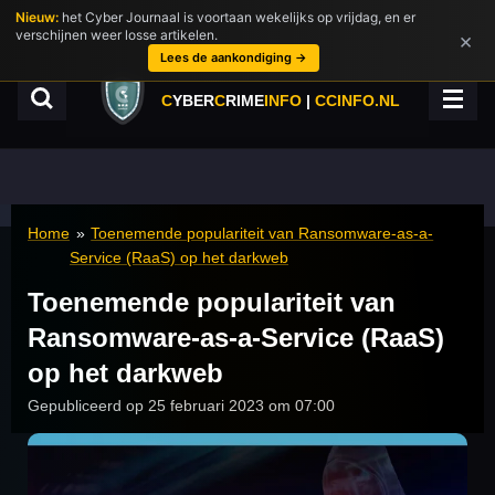
Nieuw:
het Cyber Journaal is voortaan wekelijks op vrijdag, en er
Ga
verschijnen weer losse artikelen.
×
direct
Lees de aankondiging →
naar
de
C
YBER
C
RIME
INFO
|
CCINFO.NL
hoofdinhoud
Home
»
Toenemende populariteit van Ransomware-as-a-
Service (RaaS) op het darkweb
Toenemende populariteit van
Ransomware-as-a-Service (RaaS)
op het darkweb
Gepubliceerd op 25 februari 2023 om 07:00