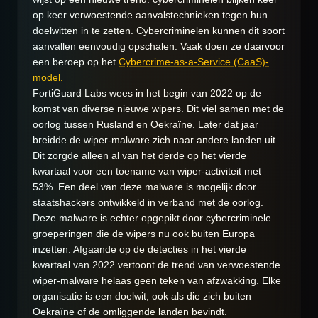
op keer verwoestende aanvalstechnieken tegen hun
doelwitten in te zetten. Cybercriminelen kunnen dit soort
aanvallen eenvoudig opschalen. Vaak doen ze daarvoor
een beroep op het
Cybercrime-as-a-Service (CaaS)-
model.
FortiGuard Labs wees in het begin van 2022 op de
komst van diverse nieuwe wipers. Dit viel samen met de
oorlog tussen Rusland en Oekraïne. Later dat jaar
breidde de wiper-malware zich naar andere landen uit.
Dit zorgde alleen al van het derde op het vierde
kwartaal voor een toename van wiper-activiteit met
53%. Een deel van deze malware is mogelijk door
staatshackers ontwikkeld in verband met de oorlog.
Deze malware is echter opgepikt door cybercriminele
groeperingen die de wipers nu ook buiten Europa
inzetten. Afgaande op de detecties in het vierde
kwartaal van 2022 vertoont de trend van verwoestende
wiper-malware helaas geen teken van afzwakking. Elke
organisatie is een doelwit, ook als die zich buiten
Oekraïne of de omliggende landen bevindt.