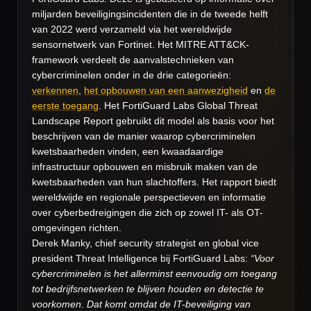
miljarden beveiligingsincidenten die in de tweede helft
van 2022 werd verzameld via het wereldwijde
sensornetwerk van Fortinet. Het MITRE ATT&CK-
framework verdeelt de aanvalstechnieken van
cybercriminelen onder in de drie categorieën:
verkennen
,
het opbouwen van een aanwezigheid
en
de
eerste toegang
. Het FortiGuard Labs Global Threat
Landscape Report gebruikt dit model als basis voor het
beschrijven van de manier waarop cybercriminelen
kwetsbaarheden vinden, een kwaadaardige
infrastructuur opbouwen en misbruik maken van de
kwetsbaarheden van hun slachtoffers. Het rapport biedt
wereldwijde en regionale perspectieven en informatie
over cyberbedreigingen die zich op zowel IT- als OT-
omgevingen richten.
Derek Manky, chief security strategist en global vice
president Threat Intelligence bij FortiGuard Labs:
“Voor
cybercriminelen is het allerminst eenvoudig om toegang
tot bedrijfsnetwerken te blijven houden en detectie te
voorkomen. Dat komt omdat de IT-beveiliging van