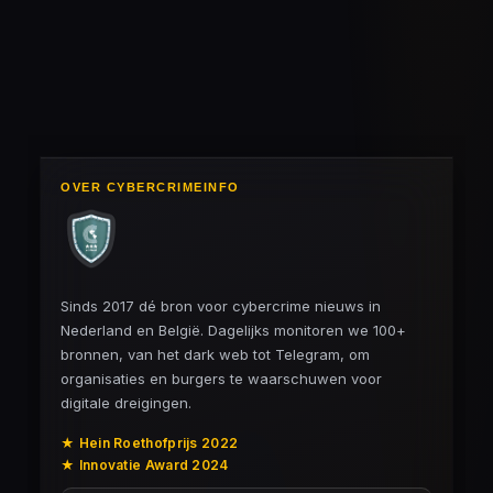
l
e
a
l
e
l
r
e
n
e
n
OVER CYBERCRIMEINFO
Sinds 2017 dé bron voor cybercrime nieuws in
Nederland en België. Dagelijks monitoren we 100+
bronnen, van het dark web tot Telegram, om
organisaties en burgers te waarschuwen voor
digitale dreigingen.
★ Hein Roethofprijs 2022
★ Innovatie Award 2024