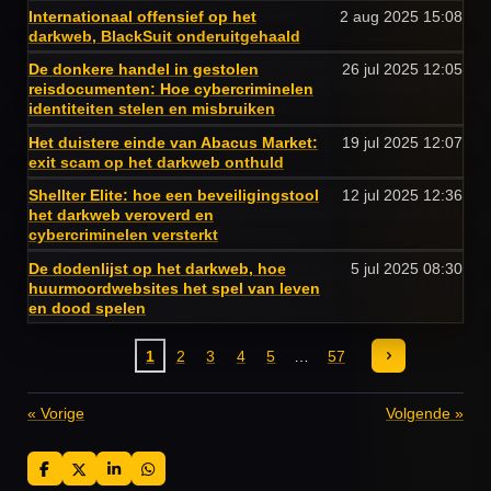
Internationaal offensief op het
2 aug 2025
15:08
darkweb, BlackSuit onderuitgehaald
De donkere handel in gestolen
26 jul 2025
12:05
reisdocumenten: Hoe cybercriminelen
identiteiten stelen en misbruiken
Het duistere einde van Abacus Market:
19 jul 2025
12:07
exit scam op het darkweb onthuld
Shellter Elite: hoe een beveiligingstool
12 jul 2025
12:36
het darkweb veroverd en
cybercriminelen versterkt
De dodenlijst op het darkweb, hoe
5 jul 2025
08:30
huurmoordwebsites het spel van leven
en dood spelen
1
2
3
4
5
57
«
Vorige
Volgende
»
D
D
S
D
e
e
h
e