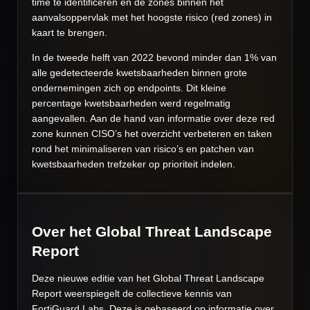
time te identificeren en de zones binnen het
aanvalsoppervlak met het hoogste risico (red zones) in
kaart te brengen.
In de tweede helft van 2022 bevond minder dan 1% van
alle gedetecteerde kwetsbaarheden binnen grote
ondernemingen zich op endpoints. Dit kleine
percentage kwetsbaarheden werd regelmatig
aangevallen. Aan de hand van informatie over deze red
zone kunnen CISO’s het overzicht verbeteren en taken
rond het minimaliseren van risico’s en patchen van
kwetsbaarheden trefzeker op prioriteit indelen.
Over het Global Threat Landscape
Report
Deze nieuwe editie van het Global Threat Landscape
Report weerspiegelt de collectieve kennis van
FortiGuard Labs. Deze is gebaseerd op informatie over