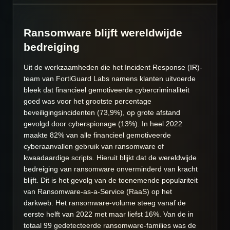
Ransomware blijft wereldwijde
bedreiging
Uit de werkzaamheden die het Incident Response (IR)-
team van FortiGuard Labs namens klanten uitvoerde
bleek dat financieel gemotiveerde cybercriminaliteit
goed was voor het grootste percentage
beveiligingsincidenten (73,9%), op grote afstand
gevolgd door cyberspionage (13%). In heel 2022
maakte 82% van alle financieel gemotiveerde
cyberaanvallen gebruik van ransomware of
kwaadaardige scripts. Hieruit blijkt dat de wereldwijde
bedreiging van ransomware onverminderd van kracht
blijft. Dit is het gevolg van de toenemende populariteit
van
Ransomware-as-a-Service (RaaS)
op het
darkweb
.
Het ransomware-volume steeg vanaf de
eerste helft van 2022 met maar liefst 16%. Van de in
totaal 99 gedetecteerde ransomware-families was de