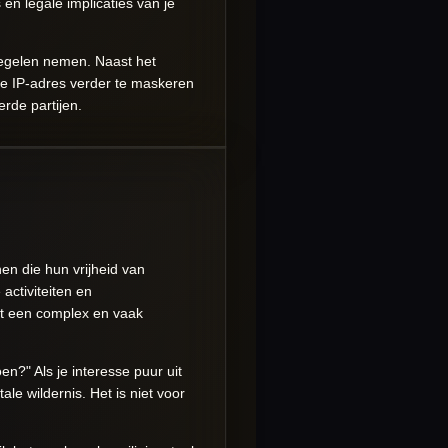
 en legale implicaties van je
tregelen nemen. Naast het
je IP-adres verder te maskeren
erde partijen.
nen die hun vrijheid van
activiteiten en
het een complex en vaak
en?" Als je interesse puur uit
le wildernis. Het is niet voor