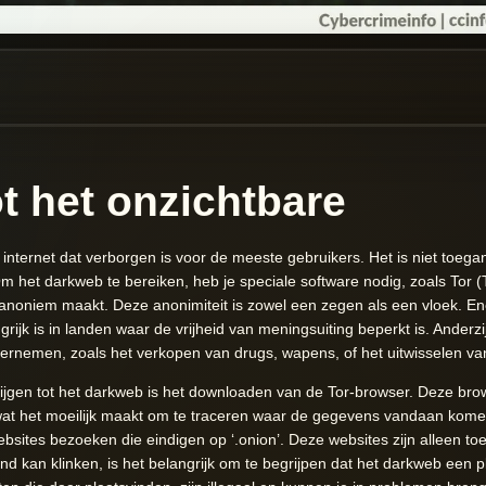
t het onzichtbare
internet dat verborgen is voor de meeste gebruikers. Het is niet toegan
het darkweb te bereiken, heb je speciale software nodig, zoals Tor (T
n anoniem maakt. Deze anonimiteit is zowel een zegen als een vloek. En
grijk is in landen waar de vrijheid van meningsuiting beperkt is. Ander
 ondernemen, zoals het verkopen van drugs, wapens, of het uitwisselen va
ijgen tot het darkweb is het downloaden van de Tor-browser. Deze brows
wat het moeilijk maakt om te traceren waar de gegevens vandaan kome
bsites bezoeken die eindigen op ‘.onion’. Deze websites zijn alleen toe
d kan klinken, is het belangrijk om te begrijpen dat het darkweb een p