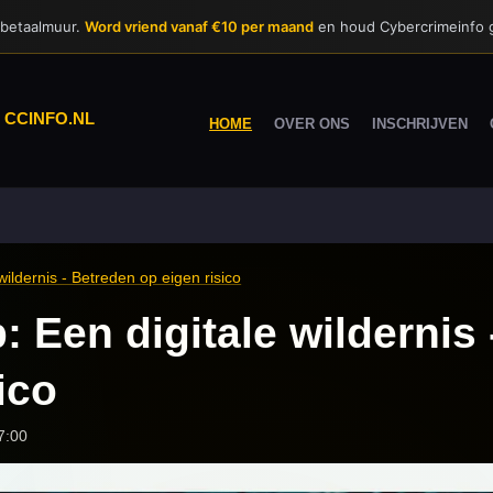
 betaalmuur.
Word vriend vanaf €10 per maand
en houd Cybercrimeinfo g
|
CCINFO.NL
HOME
OVER ONS
INSCHRIJVEN
wildernis - Betreden op eigen risico
 Een digitale wildernis
ico
7:00