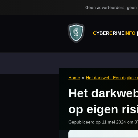
Ga
Geen adverteerders, geen
direct
naar
de
hoofdinhoud
C
YBER
C
RIME
INFO
Home
»
Het darkweb: Een digitale 
Het darkweb:
op eigen ris
Gepubliceerd op 11 mei 2024 om 0