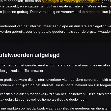
kweb te bezoeken, neem dan
alle mogelijke voorzorgsmaatregelen
: gebru
die je bezoekt, en engageer je nooit in illegale activiteiten. Wees je bewu
 je online gedrag. Door verstandig en verantwoord te handelen, kun j
.
onderdeel van het internet, maar een diepe en duistere afspiegeling v
worden gebruikt voor de grootste goederen als voor de ergste kwaade
eutelwoorden uitgelegd
internet dat niet geïndexeerd is door standaard zoekmachines en alleen 
rborgt, zoals de Tor-browser.
n gratis software die je internetverkeer via meerdere servers omleidt o
oniem kunt blijven op het internet. Tor is vooral bekend om zijn toegan
websites die alleen toegankelijk zijn via het Tor-netwerk. Deze sites 
k gebruikt voor zowel legitieme als illegale doeleinden.
line markten op het darkweb waar vaak illegale goederen en dienste