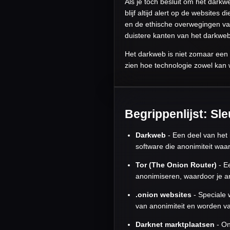
Als je toch besluit om het dar
blijf altijd alert op de websites 
en de ethische overwegingen van
duistere kanten van het darkweb
Het darkweb is niet zomaar een 
zien hoe technologie zowel kan 
Begrippenlijst: Sl
Darkweb
- Een deel van het 
software die anonimiteit waa
Tor (The Onion Router)
- Ee
anonimiseren, waardoor je an
.onion websites
- Speciale 
van anonimiteit en worden vaa
Darknet marktplaatsen
- On