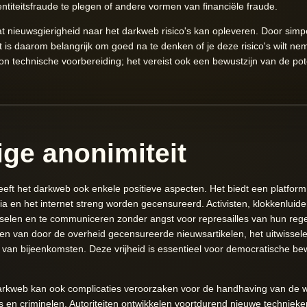
ntiteitsfraude te plegen of andere vormen van financiële fraude.
at nieuwsgierigheid naar het darkweb risico's kan opleveren. Door simpe
is daarom belangrijk om goed na te denken of je deze risico's wilt n
 technische voorbereiding; het vereist ook een bewustzijn van de pote
ige anonimiteit
eft het darkweb ook enkele positieve aspecten. Het biedt een platform 
a en het internet streng worden gecensureerd. Activisten, klokkenluide
sselen en te communiceren zonder angst voor represailles van hun reg
 delen van door de overheid gecensureerde nieuwsartikelen, het uitwissel
 van bijeenkomsten. Deze vrijheid is essentieel voor democratische b
darkweb kan ook complicaties veroorzaken voor de handhaving van de we
n criminelen. Autoriteiten ontwikkelen voortdurend nieuwe technieken o