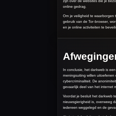
zijn over de websites die je bezo
online gedrag.
Om je veiligheid te waarborgen 
gebruik van de Tor-browser, wo
en je online activiteiten te beve
Afweginge
In conclusie, het darkweb is een
meningsuiting willen uitoefenen o
cybercriminaliteit. De anonimite
gevaarlijk deel van het internet 
Voordat je besluit het darkweb te
nieuwsgierigheid is, overweeg da
iedereen weggelegd en de gevar