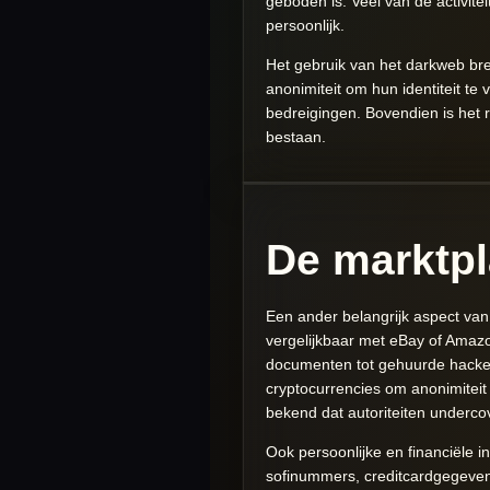
geboden is. Veel van de activitei
persoonlijk.
Het gebruik van het darkweb bre
anonimiteit om hun identiteit t
bedreigingen. Bovendien is het
bestaan.
De marktpl
Een ander belangrijk aspect van
vergelijkbaar met eBay of Amazo
documenten tot gehuurde hacker
cryptocurrencies om anonimiteit
bekend dat autoriteiten underco
Ook persoonlijke en financiële 
sofinummers, creditcardgegevens