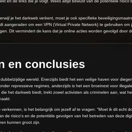
ekt en de links die je volgt. Wees altijd bewust van de potentiële risico's
terwijl je het darkweb verkent, moet je ook specifieke beveiligingsmaa
rdt aangeraden om een VPN (Virtual Private Network) te gebruiken om 
iligen. Dit vermindert de kans dat je online acties worden gevolgd door d
n en conclusies
 dubbelzijdige wereld. Enerzijds biedt het een veilige haven voor diege
nder repressieve regimes, anderzijds is het een broeinest voor illegale 
it die het darkweb biedt, trekt zowel activisten als criminelen aan, wat 
maakt.
 verkennen, is het belangrijk om jezelf af te vragen: "Moet ik dit echt do
n de risico's en de potentiële gevolgen van het betreden van deze digita
en kunnen groot zijn.