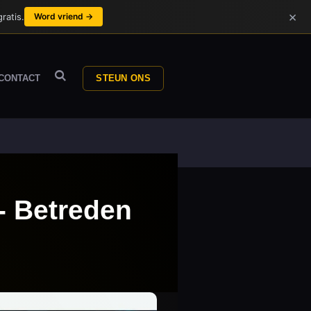
×
ratis.
Word vriend →
CONTACT
STEUN ONS
 - Betreden