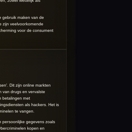
en, zowel wettelijk als
die gebruik maken van de
re zijn veelvoorkomende
escherming voor de consument
n'. Dit zijn online markten
n van drugs en vervalste
n betalingen met
ngsdiensten als hackers. Het is
minelen te vangen.
n persoonlijke gegevens zoals
ybercriminelen kopen en