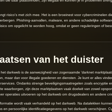
ten die daar plaatsvinden, zijn illegaal en kunnen je in problemen breng
ngt risico's met zich mee. Het is een broeinest voor cybercriminelen 
e verbergen. Phishing-aanvallen, malware, en andere schadelijke softwa
 risico om opgelicht te worden hoog, omdat er geen reguleringen of b
aatsen van het duister
 het darkweb is de aanwezigheid van zogenaamde 'darknet marktplaatse
n, maar dan voor illegale goederen en diensten. Je kunt er alles vinde
services. Ondanks strenge beveiligingsmaatregelen zoals encryptie e
 te waarborgen, zijn deze marktplaatsen vaak doelwit van zowel opspori
ver operaties uitvoeren op het darkweb om drugsdealers en andere cri
informatie wordt vaak verhandeld op het darkweb. Na datalekken kunne
 en persoonlijke identificatiegegevens op het darkweb verschijnen. C