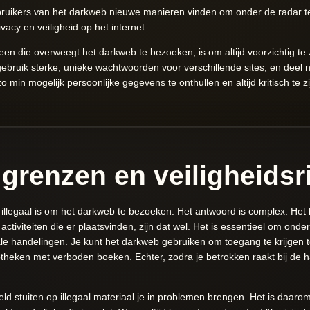
bruikers van het darkweb nieuwe manieren vinden om onder de radar te b
ivacy en veiligheid op het internet.
een die overweegt het darkweb te bezoeken, is om altijd voorzichtig te z
 gebruik sterke, unieke wachtwoorden voor verschillende sites, en deel n
min mogelijk persoonlijke gegevens te onthullen en altijd kritisch te z
 grenzen en veiligheidsr
t illegaal is om het darkweb te bezoeken. Het antwoord is complex. He
e activiteiten die er plaatsvinden, zijn dat wel. Het is essentieel om on
e handelingen. Je kunt het darkweb gebruiken om toegang te krijgen to
bliotheken met verboden boeken. Echter, zodra je betrokken raakt bij d
d stuiten op illegaal materiaal je in problemen brengen. Het is daarom 