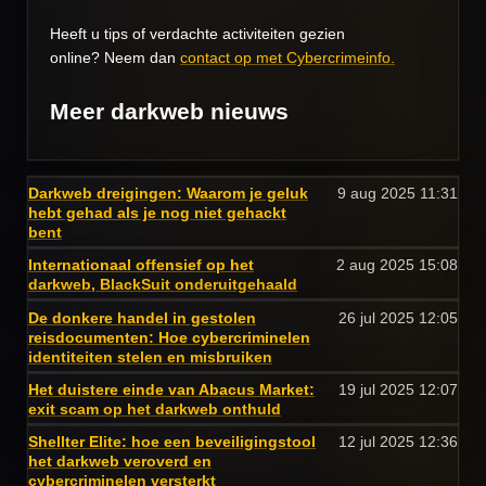
Heeft u tips of verdachte activiteiten gezien
online? Neem dan
contact op met Cybercrimeinfo.
Meer darkweb nieuws
Darkweb dreigingen: Waarom je geluk
9 aug 2025
11:31
hebt gehad als je nog niet gehackt
bent
Internationaal offensief op het
2 aug 2025
15:08
darkweb, BlackSuit onderuitgehaald
De donkere handel in gestolen
26 jul 2025
12:05
reisdocumenten: Hoe cybercriminelen
identiteiten stelen en misbruiken
Het duistere einde van Abacus Market:
19 jul 2025
12:07
exit scam op het darkweb onthuld
Shellter Elite: hoe een beveiligingstool
12 jul 2025
12:36
het darkweb veroverd en
cybercriminelen versterkt