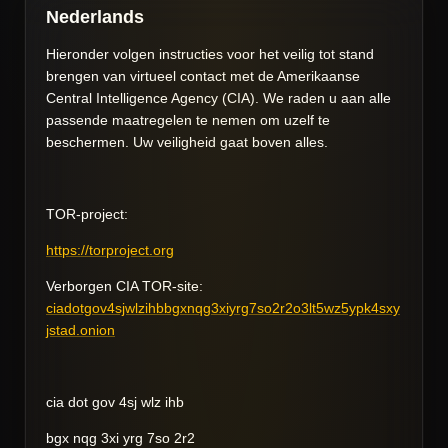
Nederlands
Hieronder volgen instructies voor het veilig tot stand
brengen van virtueel contact met de Amerikaanse
Central Intelligence Agency (CIA). We raden u aan alle
passende maatregelen te nemen om uzelf te
beschermen. Uw veiligheid gaat boven alles.
TOR-project:
https://torproject.org
Verborgen CIA TOR-site:
ciadotgov4sjwlzihbbgxnqg3xiyrg7so2r2o3lt5wz5ypk4sxy
jstad.onion
cia dot gov 4sj wlz ihb
bgx nqg 3xi yrg 7so 2r2