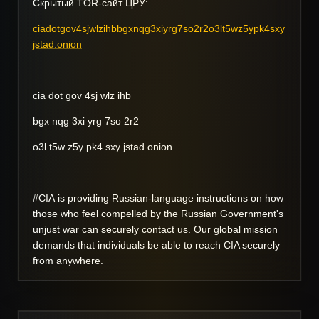
Скрытый TOR-сайт ЦРУ:
ciadotgov4sjwlzihbbgxnqg3xiyrg7so2r2o3lt5wz5ypk4sxy
jstad.onion
cia dot gov 4sj wlz ihb
bgx nqg 3xi yrg 7so 2r2
o3l t5w z5y pk4 sxy jstad.onion
#CIA
is providing Russian-language instructions on how
those who feel compelled by the Russian Government's
unjust war can securely contact us. Our global mission
demands that individuals be able to reach CIA securely
from anywhere.