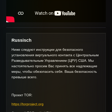
Russisch
Ниже следуют инструкции для безопасного
установления виртуального контакта с Центральным
Разведывательным Управлением (ЦРУ) США. Мы
настоятельно просим Вас принять все надлежащие
меры, чтобы обезопасить себя. Ваша безопасность
превыше всего.
Проект TOR:
https://torproject.org