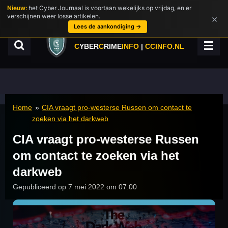
Nieuw:
het Cyber Journaal is voortaan wekelijks op vrijdag, en er
Ga
verschijnen weer losse artikelen.
×
direct
Lees de aankondiging →
naar
de
C
YBER
C
RIME
INFO
|
CCINFO.NL
hoofdinhoud
Home
»
CIA vraagt pro-westerse Russen om contact te
zoeken via het darkweb
CIA vraagt pro-westerse Russen
om contact te zoeken via het
darkweb
Gepubliceerd op 7 mei 2022 om 07:00