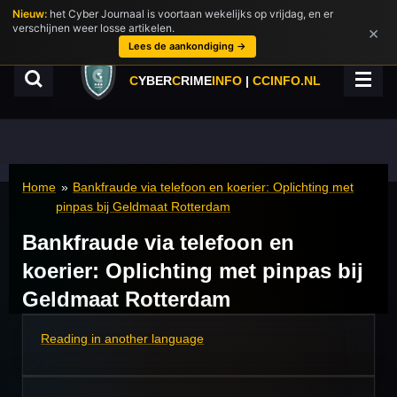
Nieuw:
het Cyber Journaal is voortaan wekelijks op vrijdag, en er
Ga
verschijnen weer losse artikelen.
×
direct
Lees de aankondiging →
naar
de
C
YBER
C
RIME
INFO
|
CCINFO.NL
hoofdinhoud
Home
»
Bankfraude via telefoon en koerier: Oplichting met
pinpas bij Geldmaat Rotterdam
Bankfraude via telefoon en
koerier: Oplichting met pinpas bij
Geldmaat Rotterdam
Reading in another language