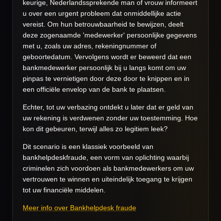
keurige, Nederlandssprekende man of vrouw informeert
u over een urgent probleem dat onmiddellijke actie
vereist. Om hun betrouwbaarheid te bewijzen, deelt
deze zogenaamde 'medewerker' persoonlijke gegevens
met u, zoals uw adres, rekeningnummer of
geboortedatum. Vervolgens wordt er beweerd dat een
bankmedewerker persoonlijk bij u langs komt om uw
pinpas te vernietigen door deze door te knippen en in
een officiële envelop van de bank te plaatsen.
Echter, tot uw verbazing ontdekt u later dat er geld van
uw rekening is verdwenen zonder uw toestemming. Hoe
kon dit gebeuren, terwijl alles zo legitiem leek?
Dit scenario is een klassiek voorbeeld van
bankhelpdeskfraude, een vorm van oplichting waarbij
criminelen zich voordoen als bankmedewerkers om uw
vertrouwen te winnen en uiteindelijk toegang te krijgen
tot uw financiële middelen.
Meer info over Bankhelpdesk fraude