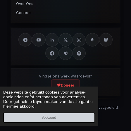
Over Ons
Contact
Vind je ons werk waardevol?
Doneer
Deze website gebruikt cookies voor analyse-
doeleinden en/of het tonen van advertenties.
Door gebruik te blijven maken van de site gaat u
hiermee akkoord.
Security Disclaimer
Security.txt
AI Bot Disclaimer
Privacybeleid
Cookieverklaring
Sitemap
Akkoord
Laatst bijgewerkt:
7 augustus 2026
© 2017 – 2026 Cybercrimeinfo