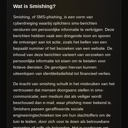
Wat is Smishing?
Smishing, of SMS-phishing, is een vorm van
cyberdreiging waarbij oplichters sms-berichten
versturen om persoonlijke informatie te verkrijgen. Deze
berichten hebben vaak een dringende toon en sporen
de ontvanger aan tot actie, zoals het bellen van een
bepaald nummer of het bezoeken van een website. De
inhoud van deze berichten varieert van verzoeken om
persoonlijke informatie tot eisen om te betalen voor
fictieve diensten. De gevolgen hiervan kunnen
uiteenlopen van identiteitsdiefstal tot financieel verlies.
De kracht van smishing schuilt in het misbruiken van het
vertrouwen dat mensen doorgaans stellen in sms-
communicatie, een medium dat als veiliger wordt
beschouwd dan e-mail, waar phishing meer bekend is.
Smishers passen geraffineerde sociale
engineeringtechnieken toe om hun slachtoffers om de
tuin te leiden, door zich voor te doen als betrouwbare
instanties of zelfs als bekenden. Het is raadzaam om