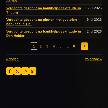
Aalten
Verdachte gezocht na bankhelpdeskfraude in
16 jul 2026
Tilburg
Verdachte gezocht na pinnen met gestolen
9 jul 2026
bankpas in Tiel
Verdachte gezocht na bankhelpdeskfraude in
2 jul 2026
Den Helder
1
2
3
4
5
8
«
Vorige
Volgende
»
D
D
S
D
e
e
h
e
l
e
a
l
e
l
r
e
n
e
n