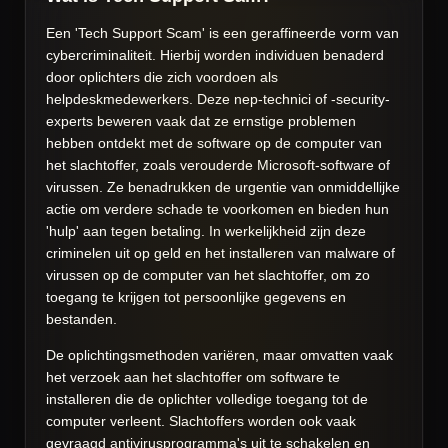
Een 'Tech Support Scam' is een geraffineerde vorm van
cybercriminaliteit. Hierbij worden individuen benaderd
door oplichters die zich voordoen als
helpdeskmedewerkers. Deze nep-technici of -security-
experts beweren vaak dat ze ernstige problemen
hebben ontdekt met de software op de computer van
het slachtoffer, zoals verouderde Microsoft-software of
virussen. Ze benadrukken de urgentie van onmiddellijke
actie om verdere schade te voorkomen en bieden hun
'hulp' aan tegen betaling. In werkelijkheid zijn deze
criminelen uit op geld en het installeren van malware of
virussen op de computer van het slachtoffer, om zo
toegang te krijgen tot persoonlijke gegevens en
bestanden.
De oplichtingsmethoden variëren, maar omvatten vaak
het verzoek aan het slachtoffer om software te
installeren die de oplichter volledige toegang tot de
computer verleent. Slachtoffers worden ook vaak
gevraagd antivirusprogramma's uit te schakelen en