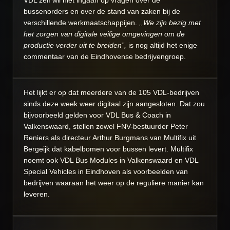
VDL zelf wil niet ingaan op vragen over de
bussenorders en over de stand van zaken bij de
verschillende werkmaatschappijen.
,,We zijn bezig met
het zorgen van digitale veilige omgevingen om de
productie verder uit te breiden”,
is nog altijd het enige
commentaar van de Eindhovense bedrijvengroep.
Het lijkt er op dat meerdere van de 105 VDL-bedrijven
sinds deze week weer digitaal zijn aangesloten. Dat zou
bijvoorbeeld gelden voor VDL Bus & Coach in
Valkenswaard, stellen zowel FNV-bestuurder Peter
Reniers als directeur Arthur Burgmans van Multifix uit
Bergeijk dat kabelbomen voor bussen levert. Multifix
noemt ook VDL Bus Modules in Valkenswaard en VDL
Special Vehicles in Eindhoven als voorbeelden van
bedrijven waaraan het weer op de reguliere manier kan
leveren.