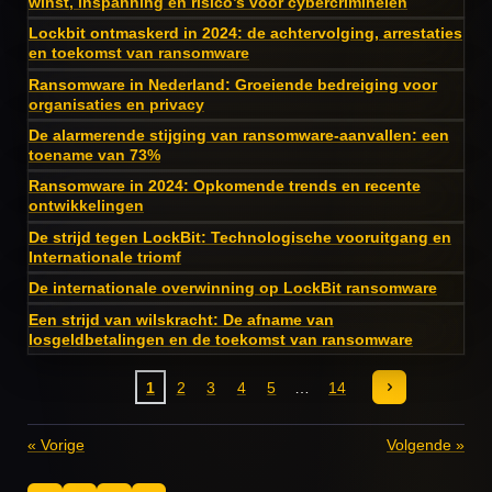
winst, inspanning en risico’s voor cybercriminelen
Lockbit ontmaskerd in 2024: de achtervolging, arrestaties
en toekomst van ransomware
Ransomware in Nederland: Groeiende bedreiging voor
organisaties en privacy
De alarmerende stijging van ransomware-aanvallen: een
toename van 73%
Ransomware in 2024: Opkomende trends en recente
ontwikkelingen
De strijd tegen LockBit: Technologische vooruitgang en
Internationale triomf
De internationale overwinning op LockBit ransomware
Een strijd van wilskracht: De afname van
losgeldbetalingen en de toekomst van ransomware
1
2
3
4
5
14
«
Vorige
Volgende
»