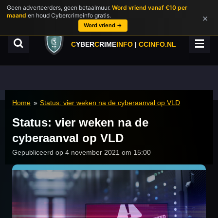
Geen adverteerders, geen betaalmuur.
Word vriend vanaf €10 per
Ga
maand
en houd Cybercrimeinfo gratis.
×
direct
Word vriend →
naar
de
C
YBER
C
RIME
INFO
|
CCINFO.NL
hoofdinhoud
Home
»
Status: vier weken na de cyberaanval op VLD
Status: vier weken na de
cyberaanval op VLD
Gepubliceerd op 4 november 2021 om 15:00