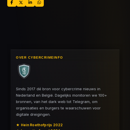
D
D
S
D
e
e
h
e
l
e
a
l
e
l
r
e
n
e
n
OVER CYBERCRIMEINFO
Sinds 2017 dé bron voor cybercrime nieuws in
Nederland en België. Dagelijks monitoren we 100+
bronnen, van het dark web tot Telegram, om
organisaties en burgers te waarschuwen voor
digitale dreigingen.
★ Hein Roethofprijs 2022