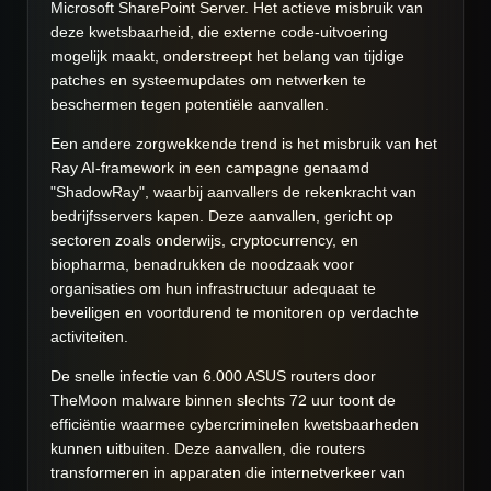
Microsoft SharePoint Server. Het actieve misbruik van
deze kwetsbaarheid, die externe code-uitvoering
mogelijk maakt, onderstreept het belang van tijdige
patches en systeemupdates om netwerken te
beschermen tegen potentiële aanvallen.
Een andere zorgwekkende trend is het misbruik van het
Ray AI-framework in een campagne genaamd
"ShadowRay", waarbij aanvallers de rekenkracht van
bedrijfsservers kapen. Deze aanvallen, gericht op
sectoren zoals onderwijs, cryptocurrency, en
biopharma, benadrukken de noodzaak voor
organisaties om hun infrastructuur adequaat te
beveiligen en voortdurend te monitoren op verdachte
activiteiten.
De snelle infectie van 6.000 ASUS routers door
TheMoon malware binnen slechts 72 uur toont de
efficiëntie waarmee cybercriminelen kwetsbaarheden
kunnen uitbuiten. Deze aanvallen, die routers
transformeren in apparaten die internetverkeer van