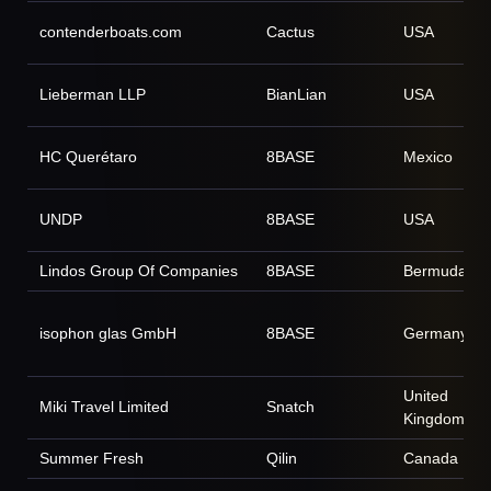
contenderboats.com
Cactus
USA
Lieberman LLP
BianLian
USA
HC Querétaro
8BASE
Mexico
UNDP
8BASE
USA
Lindos Group Of Companies
8BASE
Bermuda
isophon glas GmbH
8BASE
Germany
United
Miki Travel Limited
Snatch
Kingdom
Summer Fresh
Qilin
Canada