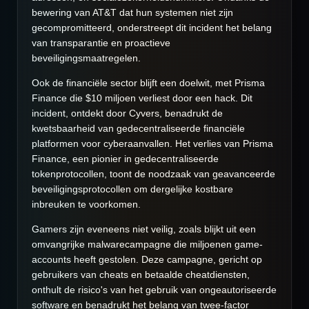
bewering van AT&T dat hun systemen niet zijn
gecompromitteerd, onderstreept dit incident het belang
van transparantie en proactieve
beveiligingsmaatregelen.
Ook de financiële sector blijft een doelwit, met Prisma
Finance die $10 miljoen verliest door een hack. Dit
incident, ontdekt door Cyvers, benadrukt de
kwetsbaarheid van gedecentraliseerde financiële
platformen voor cyberaanvallen. Het verlies van Prisma
Finance, een pionier in gedecentraliseerde
tokenprotocollen, toont de noodzaak van geavanceerde
beveiligingsprotocollen om dergelijke kostbare
inbreuken te voorkomen.
Gamers zijn eveneens niet veilig, zoals blijkt uit een
omvangrijke malwarecampagne die miljoenen game-
accounts heeft gestolen. Deze campagne, gericht op
gebruikers van cheats en betaalde cheatdiensten,
onthult de risico's van het gebruik van ongeautoriseerde
software en benadrukt het belang van twee-factor