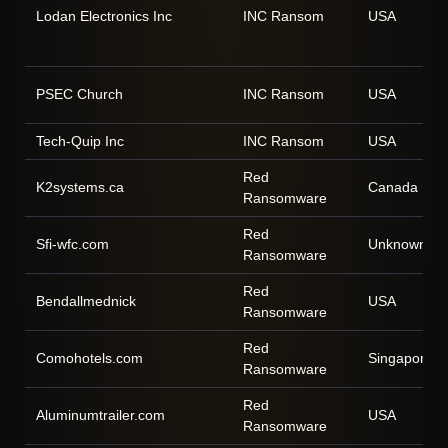
Lodan Electronics Inc
INC Ransom
USA
PSEC Church
INC Ransom
USA
Tech-Quip Inc
INC Ransom
USA
Red
K2systems.ca
Canada
Ransomware
Red
Sfi-wfc.com
Unknown
Ransomware
Red
Bendallmednick
USA
Ransomware
Red
Comohotels.com
Singapore
Ransomware
Red
Aluminumtrailer.com
USA
Ransomware