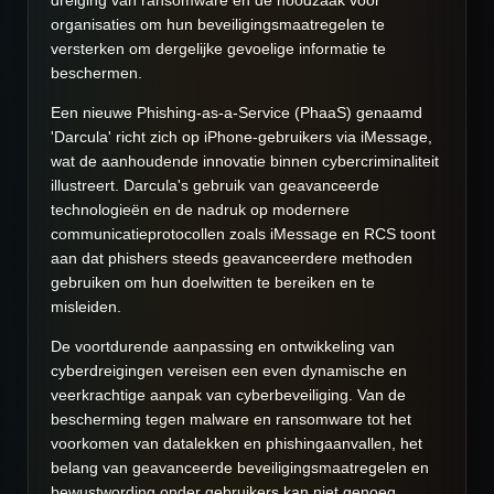
dreiging van ransomware en de noodzaak voor
organisaties om hun beveiligingsmaatregelen te
versterken om dergelijke gevoelige informatie te
beschermen.
Een nieuwe Phishing-as-a-Service (PhaaS) genaamd
'Darcula' richt zich op iPhone-gebruikers via iMessage,
wat de aanhoudende innovatie binnen cybercriminaliteit
illustreert. Darcula's gebruik van geavanceerde
technologieën en de nadruk op modernere
communicatieprotocollen zoals iMessage en RCS toont
aan dat phishers steeds geavanceerdere methoden
gebruiken om hun doelwitten te bereiken en te
misleiden.
De voortdurende aanpassing en ontwikkeling van
cyberdreigingen vereisen een even dynamische en
veerkrachtige aanpak van cyberbeveiliging. Van de
bescherming tegen malware en ransomware tot het
voorkomen van datalekken en phishingaanvallen, het
belang van geavanceerde beveiligingsmaatregelen en
bewustwording onder gebruikers kan niet genoeg