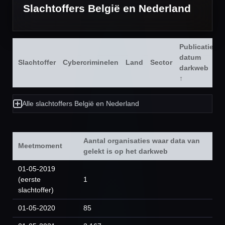
Slachtoffers België en Nederland
Publicatie
datum
Slachtoffer
Cybercriminelen
Land
Sector
darkweb
↑
Alle slachtoffers België en Nederland
Aantal organisaties waar data van
Meetmoment
gelekt is op het darkweb
01-05-2019
(eerste
1
slachtoffer)
01-05-2020
85