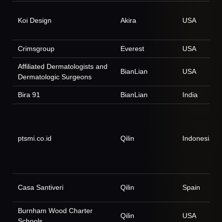
Koi Design
Akira
USA
Crimsgroup
Everest
USA
Affiliated Dermatologists and
BianLian
USA
Dermatologic Surgeons
Bira 91
BianLian
India
ptsmi.co.id
Qilin
Indonesia
Casa Santiveri
Qilin
Spain
Burnham Wood Charter
Qilin
USA
Schools