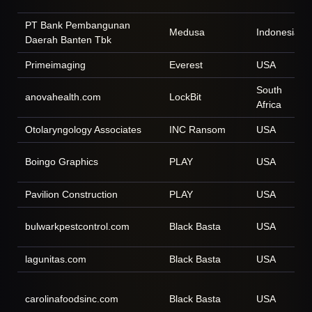
PT Bank Pembangunan
Medusa
Indonesia
Daerah Banten Tbk
Primeimaging
Everest
USA
South
anovahealth.com
LockBit
Africa
Otolaryngology Associates
INC Ransom
USA
Boingo Graphics
PLAY
USA
Pavilion Construction
PLAY
USA
bulwarkpestcontrol.com
Black Basta
USA
lagunitas.com
Black Basta
USA
carolinafoodsinc.com
Black Basta
USA