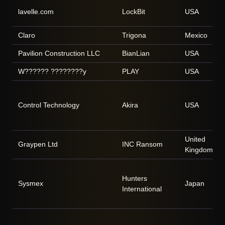
lavelle.com
LockBit
USA
Claro
Trigona
Mexico
Pavilion Construction LLC
BianLian
USA
W?????? ????????y
PLAY
USA
Control Technology
Akira
USA
United
Graypen Ltd
INC Ransom
Kingdom
Hunters
Sysmex
Japan
International