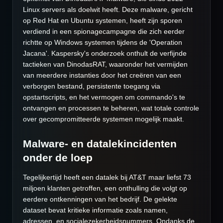
Linux servers als doelwit heeft. Deze malware, gericht
op Red Hat en Ubuntu systemen, heeft zijn sporen
verdiend in een spionagecampagne die zich eerder
richtte op Windows systemen tijdens de 'Operation
Jacana'. Kaspersky's onderzoek onthult de verfijnde
tactieken van DinodasRAT, waaronder het vermijden
van meerdere instanties door het creëren van een
verborgen bestand, persistente toegang via
opstartscripts, en het vermogen om commando's te
ontvangen en processen te beheren, wat totale controle
over gecompromitteerde systemen mogelijk maakt.
Malware- en datalekincidenten
onder de loep
Tegelijkertijd heeft een datalek bij AT&T maar liefst 73
miljoen klanten getroffen, een onthulling die volgt op
eerdere ontkenningen van het bedrijf. De gelekte
dataset bevat kritieke informatie zoals namen,
adressen, en socialezekerheidsnummers. Ondanks de