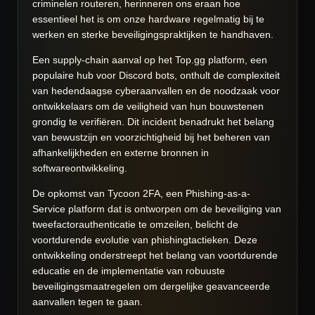
criminelen routeren, herinneren ons eraan hoe
essentieel het is om onze hardware regelmatig bij te
werken en sterke beveiligingspraktijken te handhaven.
Een supply-chain aanval op het Top.gg platform, een
populaire hub voor Discord bots, onthult de complexiteit
van hedendaagse cyberaanvallen en de noodzaak voor
ontwikkelaars om de veiligheid van hun bouwstenen
grondig te verifiëren. Dit incident benadrukt het belang
van bewustzijn en voorzichtigheid bij het beheren van
afhankelijkheden en externe bronnen in
softwareontwikkeling.
De opkomst van Tycoon 2FA, een Phishing-as-a-
Service platform dat is ontworpen om de beveiliging van
tweefactorauthenticatie te omzeilen, belicht de
voortdurende evolutie van phishingtactieken. Deze
ontwikkeling onderstreept het belang van voortdurende
educatie en de implementatie van robuuste
beveiligingsmaatregelen om dergelijke geavanceerde
aanvallen tegen te gaan.