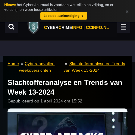
Nieuw:
het Cyber Journaal is voortaan wekelijks op vrijdag, en er
Ga
verschijnen weer losse artikelen.
×
direct
Lees de aankondiging →
naar
de
C
YBER
C
RIME
INFO
|
CCINFO.NL
hoofdinhoud
Home
»
Cyberaanvallen
»
Slachtofferanalyse en Trends
weekoverzichten
van Week 13-2024
Slachtofferanalyse en Trends van
Week 13-2024
Gepubliceerd op 1 april 2024 om 15:52