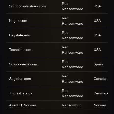
Red
Southcoindustries.com
USA
Ransomware
Red
Kogok.com
USA
Ransomware
Red
Baystate.edu
USA
Ransomware
Red
Tecnolite.com
USA
Ransomware
Red
Solucionesls.com
Spain
Ransomware
Red
Saglobal.com
Canada
Ransomware
Red
Thors-Data.dk
Denmark
Ransomware
Avant IT Norway
Ransomhub
Norway