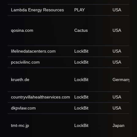
Lambda Energy Resources
PLAY
USA
qosina.com
Cactus
USA
lifelinedatacenters.com
LockBit
USA
pcscivilinc.com
LockBit
USA
krueth.de
LockBit
Germany
countryvillahealthservices.com
LockBit
USA
dkpvlaw.com
LockBit
USA
tmt-mc.jp
LockBit
Japan