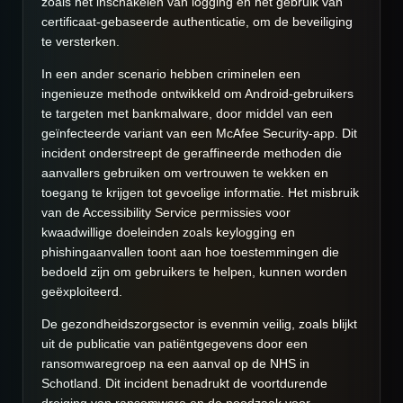
zoals het inschakelen van logging en het gebruik van
certificaat-gebaseerde authenticatie, om de beveiliging
te versterken.
In een ander scenario hebben criminelen een
ingenieuze methode ontwikkeld om Android-gebruikers
te targeten met bankmalware, door middel van een
geïnfecteerde variant van een McAfee Security-app. Dit
incident onderstreept de geraffineerde methoden die
aanvallers gebruiken om vertrouwen te wekken en
toegang te krijgen tot gevoelige informatie. Het misbruik
van de Accessibility Service permissies voor
kwaadwillige doeleinden zoals keylogging en
phishingaanvallen toont aan hoe toestemmingen die
bedoeld zijn om gebruikers te helpen, kunnen worden
geëxploiteerd.
De gezondheidszorgsector is evenmin veilig, zoals blijkt
uit de publicatie van patiëntgegevens door een
ransomwaregroep na een aanval op de NHS in
Schotland. Dit incident benadrukt de voortdurende