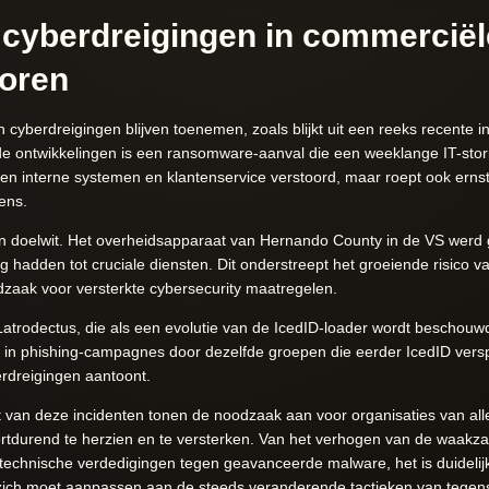
cyberdreigingen in commerciël
oren
 cyberdreigingen blijven toenemen, zoals blijkt uit een reeks recente i
e ontwikkelingen is een ransomware-aanval die een weeklange IT-stori
lleen interne systemen en klantenservice verstoord, maar roept ook erns
ens.
en doelwit. Het overheidsapparaat van Hernando County in de VS werd 
hadden tot cruciale diensten. Dit onderstreept het groeiende risico v
dzaak voor versterkte cybersecurity maatregelen.
odectus, die als een evolutie van de IcedID-loader wordt beschouwd,
 in phishing-campagnes door dezelfde groepen die eerder IcedID vers
rdreigingen aantoont.
eit van deze incidenten tonen de noodzaak aan voor organisaties van al
ortdurend te herzien en te versterken. Van het verhogen van de waakz
 technische verdedigingen tegen geavanceerde malware, het is duidelijk
 zich moet aanpassen aan de steeds veranderende tactieken van tegenst