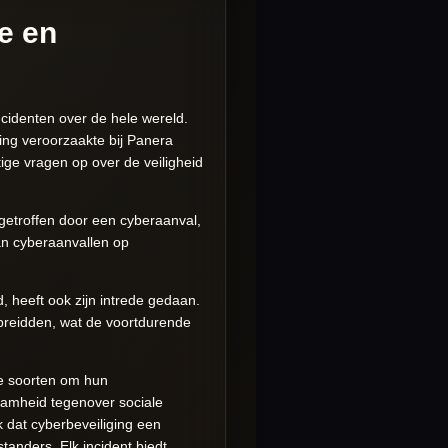
e en
ncidenten over de hele wereld.
ng veroorzaakte bij Panera
tige vragen op over de veiligheid
getroffen door een cyberaanval,
an cyberaanvallen op
 heeft ook zijn intrede gedaan.
preidden, wat de voortdurende
le soorten om hun
aamheid tegenover sociale
 dat cyberbeveiliging een
anders. Elk incident biedt