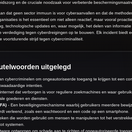
idszorg en de cruciale noodzaak voor verbeterde beschermingsmaatr
aan dat geen sector immuun is voor cyberaanvallen en dat de methode
isaties is het essentieel om niet alleen reactief, maar vooral proactie
ing, technologische updates en, waar mogelijk, het delen van informati
verdediging tegen cyberdreigingen op te bouwen. Elk incident biedt 
 voortdurende strijd tegen cybercriminaliteit.
eutelwoorden uitgelegd
an cybercriminelen om ongeautoriseerde toegang te krijgen tot een c
waadaardige intenties.
internet dat verborgen is voor reguliere zoekmachines en waar gebruik
ale goederen en diensten.
MFA)
- Een beveiligingsmechanisme waarbij gebruikers meerdere bewij
wordt verleend, zoals een wachtwoord en een code op een smartphone.
eken die worden gebruikt om mensen te manipuleren tot het verstrekken
tot systemen.
tware ontworpen om schade aan te richten of ongeautoriseerde toega