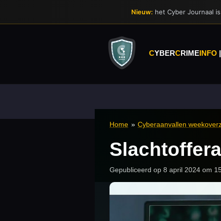
Ga
Nieuw:
het Cyber Journaal is 
direct
naar
de
hoofdinhoud
C
YBER
C
RIME
INFO
Home
»
Cyberaanvallen weekoverz
Slachtoffer
Gepubliceerd op 8 april 2024 om 1