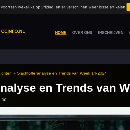
voortaan wekelijks op vrijdag, en er verschijnen weer losse artikelen.
|
CCINFO.NL
HOME
OVER ONS
INSCHRIJVEN
ichten
»
Slachtofferanalyse en Trends van Week 14-2024
analyse en Trends van 
5:00