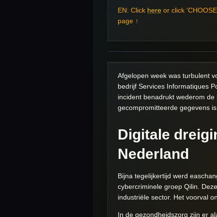
EN: Click
here
or click 'CHOOSE 
page ↑
Afgelopen week was turbulent vo
bedrijf Services Informatiques P
incident benadrukt wederom de
gecompromitteerde gegevens is 
Digitale dreig
Nederland
Bijna tegelijkertijd werd easch
cybercriminele groep Qilin. De
industriële sector. Het voorval
In de gezondheidszorg zijn er a