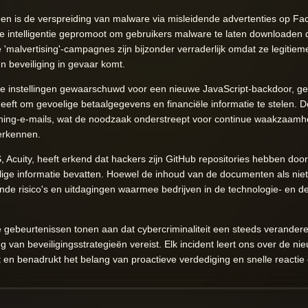
 is de verspreiding van malware via misleidende advertenties op F
 intelligentie gepromoot om gebruikers malware te laten downloaden
e 'malvertising'-campagnes zijn bijzonder verraderlijk omdat ze legitie
n beveiliging in gevaar komt.
ële instellingen gewaarschuwd voor een nieuwe JavaScript-backdoor, 
eeft om gevoelige betaalgegevens en financiële informatie te stelen. D
shing-e-mails, wat de noodzaak onderstreept voor continue waakzaamh
erkennen.
, Acuity, heeft erkend dat hackers zijn GitHub repositories hebben d
lige informatie bevatten. Hoewel de inhoud van de documenten als nie
rende risico's en uitdagingen waarmee bedrijven in de technologie- en 
 gebeurtenissen tonen aan dat cybercriminaliteit een steeds verander
 van beveiligingsstrategieën vereist. Elk incident leert ons over de n
 en benadrukt het belang van proactieve verdediging en snelle reactie 