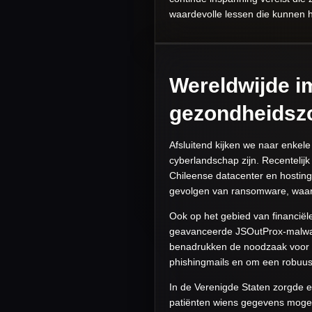
waardevolle lessen die kunnen 
Wereldwijde im
gezondheidsz
Afsluitend kijken we naar enkele
cyberlandschap zijn. Recentelijk
Chileense datacenter en hostingb
gevolgen van ransomware, waarbi
Ook op het gebied van financiël
geavanceerde JSOutProx-malware,
benadrukken de noodzaak voor b
phishingmails en om een robuust
In de Verenigde Staten zorgde e
patiënten wiens gegevens mogelij