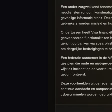
Een ander zorgwekkend fenomeen
nepdiensten rondom kunstmatige
gevoelige informatie steelt. Dez
gebruikers worden misleid en hu
Ondertussen heeft Visa financi
geavanceerde functionaliteiten h
gericht op banken via spearphi
om dergelijke bedreigingen te h
Een federale aannemer in de VS
gestolen die oude en niet-gevoe
wijst dit incident op de voortdu
geconfronteerd.
Deze voorbeelden uit de recente
continue aandacht en aanpassing
cybercriminelen worden gebruikt