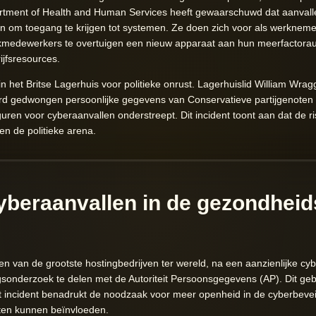
tment of Health and Human Services heeft gewaarschuwd dat aanvall
n om toegang te krijgen tot systemen. Ze doen zich voor als werkneme
kmedewerkers te overtuigen een nieuw apparaat aan hun meerfactoraut
ijfsresources.
 het Britse Lagerhuis voor politieke onrust. Lagerhuislid William Wra
werd gedwongen persoonlijke gegevens van Conservatieve partijgenoten v
uren voor cyberaanvallen onderstreept. Dit incident toont aan dat de ris
en de politieke arena.
yberaanvallen in de gezondheid
n van de grootste hostingbedrijven ter wereld, na een aanzienlijke cy
ngsonderzoek te delen met de Autoriteit Persoonsgegevens (AP). Dit ge
Het incident benadrukt de noodzaak voor meer openheid in de cyberbevei
nten kunnen beïnvloeden.