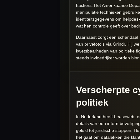
hackers. Het Amerikaanse Depar
manipulatie technieken gebruike
identiteitsgegevens om helpdes
wat hen controle geeft over bedr
Daarnaast zorgt een schandaal in
van privéfoto's via Grindr. Hij 
kwetsbaarheden van politieke fig
steeds invloedrijker worden binn
Verscherpte c
politiek
In Nederland heeft Leaseweb, ee
details van een intern beveiligi
geleid tot juridische stappen. 
het gaat om datalekken die kla