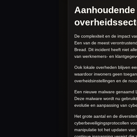
Aanhoudende 
overheidssect
De complexiteit en de impact van
Een van de meest verontrustend
Bread. Dit incident heeft niet a
van werknemers- en klantgegev
Ook lokale overheden blijven e
waardoor inwoners geen toegang 
overheidsinstellingen en de noo
Een nieuwe malware genaamd Latr
Deze malware wordt nu gebruikt
evolutie en aanpassing van cybe
Het grote aantal en de diversit
cyberbeveiligingsprotocollen vo
manipulatie tot het updaten van
continue inspanning vereist die