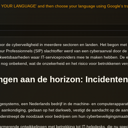
YOUR LANGUAGE' and then choose your language using Google's transl
or de cyberveiligheid in meerdere sectoren en landen. Het begon met h
our Professionnels (SIP) slachtoffer werd van een cyberaanval door de 
 kwetsbaarheden waar IT-serviceproviders mee te maken hebben. De e
nog onbekend, wat de onzekerheid en het risico voor betrokkenen ver
ingen aan de horizon: Incidenten
angesystems, een Nederlands bedrijf in de machine- en computerapparat
ze aankondiging, gedaan op het darkweb, vestigt de aandacht op de aa
 onderstreept de noodzaak voor bedrijven om hun cyberbeveiligingsmaatr
larmerende ontwikkelingen met betrekking tot IT-helpdesks, die nu spec