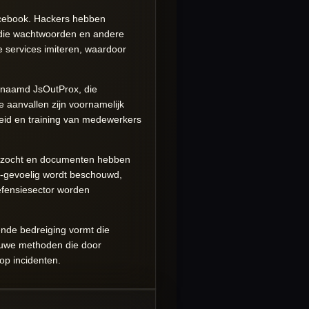
acebook. Hackers hebben
 die wachtwoorden en andere
me services imiteren, waardoor
genaamd JsOutProx, die
e aanvallen zijn voornamelijk
eid en training van medewerkers
oorzocht en documenten hebben
t-gevoelig wordt beschouwd,
defensiesector worden
ende bedreiging vormt die
ieuwe methoden die door
op incidenten.