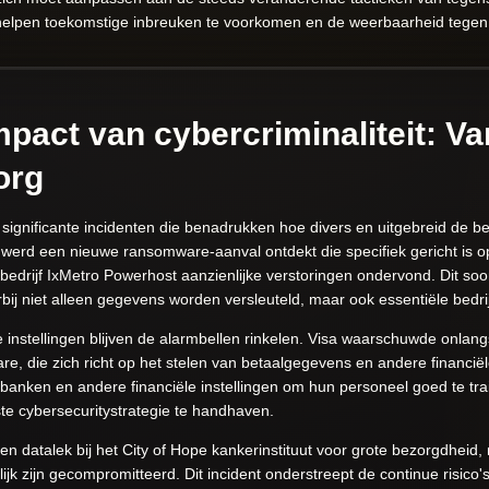
helpen toekomstige inbreuken te voorkomen en de weerbaarheid tegen 
pact van cybercriminaliteit: Van
org
 significante incidenten die benadrukken hoe divers en uitgebreid de be
 werd een nieuwe ransomware-aanval ontdekt die specifiek gericht is op
edrijf IxMetro Powerhost aanzienlijke verstoringen ondervond. Dit soor
j niet alleen gegevens worden versleuteld, maar ook essentiële bedri
e instellingen blijven de alarmbellen rinkelen. Visa waarschuwde onlan
 die zich richt op het stelen van betaalgegevens en andere financiël
anken en andere financiële instellingen om hun personeel goed te tra
e cybersecuritystrategie te handhaven.
en datalek bij het City of Hope kankerinstituut voor grote bezorgdhei
k zijn gecompromitteerd. Dit incident onderstreept de continue risico'