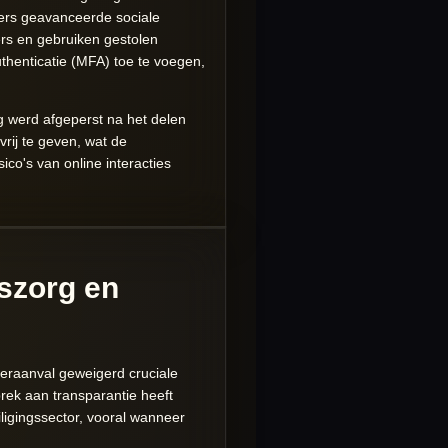
ers geavanceerde sociale
rs en gebruiken gestolen
henticatie (MFA) toe te voegen,
gg werd afgeperst na het delen
rij te geven, wat de
ico's van online interacties
szorg en
beraanval geweigerd cruciale
brek aan transparantie heeft
ligingssector, vooral wanneer