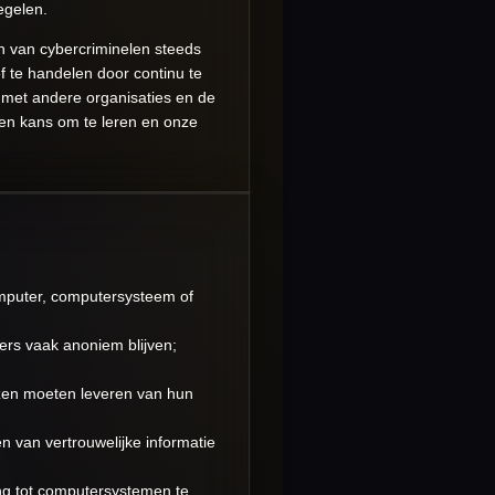
egelen.
n van cybercriminelen steeds
f te handelen door continu te
e met andere organisaties en de
een kans om te leren en onze
omputer, computersysteem of
ers vaak anoniem blijven;
zen moeten leveren van hun
 van vertrouwelijke informatie
ng tot computersystemen te