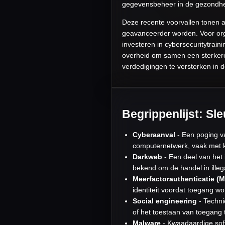
gegevensbeheer in de gezondhe
Deze recente voorvallen tonen 
geavanceerder worden. Voor organ
investeren in cybersecuritytrain
overheid om samen een sterkere 
verdedigingen te versterken in de
Begrippenlijst: Sl
Cyberaanval
- Een poging v
computernetwerk, vaak met k
Darkweb
- Een deel van het 
bekend om de handel in illeg
Meerfactorauthenticatie (
identiteit voordat toegang 
Social engineering
- Techni
of het toestaan van toegang 
Malware
- Kwaadaardige sof