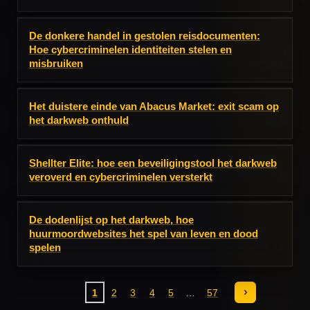
De donkere handel in gestolen reisdocumenten:
Hoe cybercriminelen identiteiten stelen en
misbruiken
Het duistere einde van Abacus Market: exit scam op
het darkweb onthuld
Shellter Elite: hoe een beveiligingstool het darkweb
veroverd en cybercriminelen versterkt
De dodenlijst op het darkweb, hoe
huurmoordwebsites het spel van leven en dood
spelen
1
2
3
4
5
57