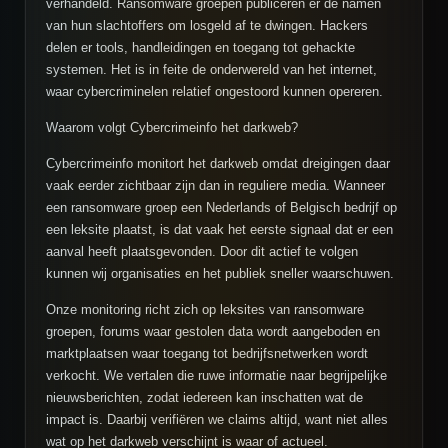
verhandeld. Ransomware groepen publiceren er de namen
van hun slachtoffers om losgeld af te dwingen. Hackers
delen er tools, handleidingen en toegang tot gehackte
systemen. Het is in feite de onderwereld van het internet,
waar cybercriminelen relatief ongestoord kunnen opereren.
Waarom volgt Cybercrimeinfo het darkweb?
Cybercrimeinfo monitort het darkweb omdat dreigingen daar
vaak eerder zichtbaar zijn dan in reguliere media. Wanneer
een ransomware groep een Nederlands of Belgisch bedrijf op
een leksite plaatst, is dat vaak het eerste signaal dat er een
aanval heeft plaatsgevonden. Door dit actief te volgen
kunnen wij organisaties en het publiek sneller waarschuwen.
Onze monitoring richt zich op leksites van ransomware
groepen, forums waar gestolen data wordt aangeboden en
marktplaatsen waar toegang tot bedrijfsnetwerken wordt
verkocht. We vertalen die ruwe informatie naar begrijpelijke
nieuwsberichten, zodat iedereen kan inschatten wat de
impact is. Daarbij verifiëren we claims altijd, want niet alles
wat op het darkweb verschijnt is waar of actueel.