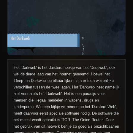
Het 'Darkweb' is het duistere hoekje van het 'Deepweb', ook
wel de derde laag van het internet genoemd. Hoewel het
'Deep- en Darkweb' op elkaar lijken, zijn er toch wezenlijke
verschillen tussen de twee lagen. Het 'Darkweb' heet namelijk
niet voor niets het 'Darkweb'. Het is een paradijs voor
mensen die illegaal handelen in wapens, drugs en
kinderporno. Wie een kijkje wil nemen op het 'Duistere Web',
heeft daarvoor eerst speciale software nodig. De software die
het meest wordt gebruikt is 'TOR: The Onion Router'. Door
het gebruik van dit netwerk ben je zo goed als onzichtbaar en
enorm lastig te traceren. Gegevens worden keer op keer