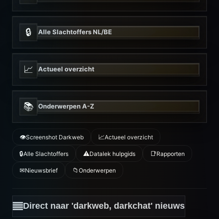
🔒
Alle Slachtoffers NL/BE
📈
Actueel overzicht
📚
Onderwerpen A-Z
👁
📈
Screenshot Darkweb
Actueel overzicht
🔒
⚠️
📑
Alle Slachtoffers
Datalek hulpgids
Rapporten
✉
📁
Nieuwsbrief
Onderwerpen
Direct naar 'darkweb, darkchat' nieuws