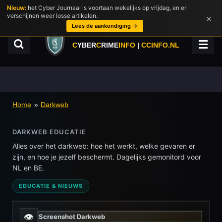
Nieuw:
het Cyber Journaal is voortaan wekelijks op vrijdag, en er
Ga
verschijnen weer losse artikelen.
×
direct
Lees de aankondiging →
naar
de
C
YBER
C
RIME
INFO
|
CCINFO.NL
hoofdinhoud
Home
»
Darkweb
DARKWEB EDUCATIE
Alles over het darkweb: hoe het werkt, welke gevaren er
zijn, en hoe je jezelf beschermt. Dagelijks gemonitord voor
NL en BE.
EDUCATIE & NIEUWS
👁
Screenshot Darkweb