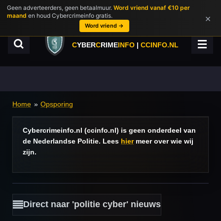
Geen adverteerders, geen betaalmuur.
Word vriend vanaf €10 per
Ga
maand
en houd Cybercrimeinfo gratis.
×
direct
Word vriend →
naar
de
C
YBER
C
RIME
INFO
|
CCINFO.NL
hoofdinhoud
Home
»
Opsporing
Cybercrimeinfo.nl (ccinfo.nl) is geen onderdeel van
de Nederlandse Politie. Lees
hier
meer over wie wij
zijn.
Direct naar 'politie cyber' nieuws