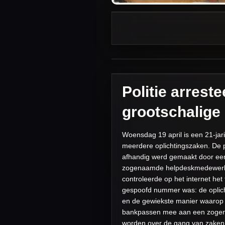
Politie arrest
grootschalige
Woensdag 19 april is een 21-jar
meerdere oplichtingszaken. De p
afhandig werd gemaakt door ee
zogenaamde helpdeskmedewerker
controleerde op het internet he
gespoofd nummer was: de oplic
en de gewiekste manier waarop m
bankpassen mee aan een zogena
worden over de gang van zaken,