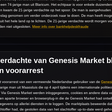
, een 74-jarige man uit Blaricum. Het echtpaar is voor enkele duizenden 
n kwam de 21-jarige verdachte op het spoor. De man is aangehouden in
 beslag genomen om verder onderzoek naar te doen. De man heeft mogel
it het hele land op te lichten. De 21-jarige verdachte wordt morgen v
en niet uitgesloten.
Meer info over bankhelpdeskfraude
erdachte van Genesis Market bli
n voorarrest
et voorarrest van een vermeende Nederlandse gebruiker van de
Genesi
ige man uit Maassluis die op 4 april tijdens een internationale politieo
 Via Genesis Market werden inloggegevens, cookies en andere data 
n aparte browser en browserplug-in die de Genesis Market had ontwi
egevens op allerlei diensten in te loggen. De marktplaats beweerde dat
htoffer had, de gestolen data van het slachtoffer up-to-date werd ge