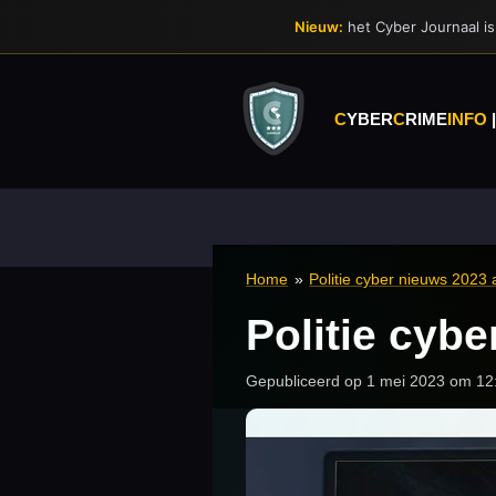
Ga
Nieuw:
het Cyber Journaal is 
direct
naar
de
hoofdinhoud
C
YBER
C
RIME
INFO
Home
»
Politie cyber nieuws 2023 a
Politie cybe
Gepubliceerd op 1 mei 2023 om 12