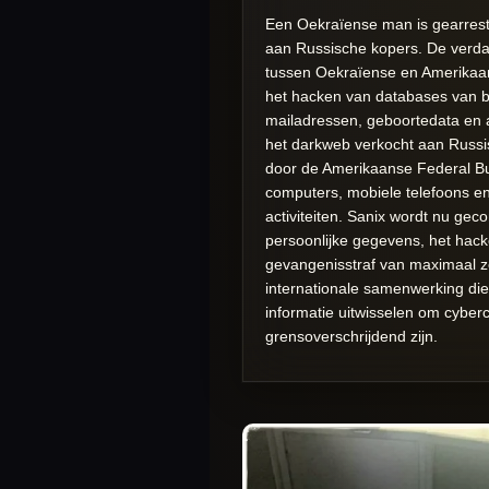
Een Oekraïense man is gearrest
aan Russische kopers. De verdac
tussen Oekraïense en Amerikaan
het hacken van databases van b
mailadressen, geboortedata en a
het darkweb verkocht aan Russis
door de Amerikaanse Federal Bure
computers, mobiele telefoons e
activiteiten. Sanix wordt nu ge
persoonlijke gegevens, het hack
gevangenisstraf van maximaal ze
internationale samenwerking die
informatie uitwisselen om cyber
grensoverschrijdend zijn.