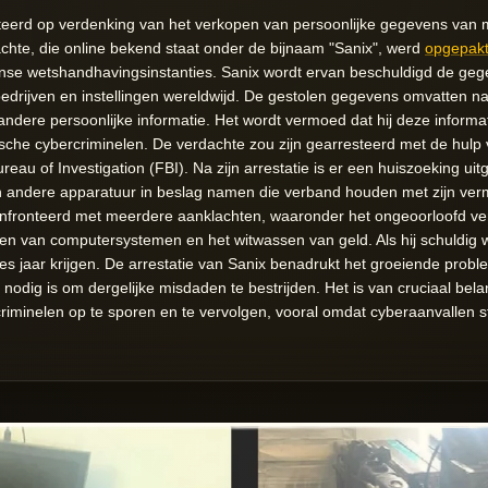
eerd op verdenking van het verkopen van persoonlijke gegevens van
hte, die online bekend staat onder de bijnaam "Sanix", werd
opgepak
se wetshandhavingsinstanties. Sanix wordt ervan beschuldigd de geg
edrijven en instellingen wereldwijd. De gestolen gegevens omvatten 
ndere persoonlijke informatie. Het wordt vermoed dat hij deze inform
che cybercriminelen. De verdachte zou zijn gearresteerd met de hulp v
au of Investigation (FBI). Na zijn arrestatie is er een huiszoeking uitg
n andere apparatuur in beslag namen die verband houden met zijn ver
confronteerd met meerdere aanklachten, waaronder het ongeoorloofd ve
en van computersystemen en het witwassen van geld. Als hij schuldig 
s jaar krijgen. De arrestatie van Sanix benadrukt het groeiende proble
 nodig is om dergelijke misdaden te bestrijden. Het is van cruciaal b
criminelen op te sporen en te vervolgen, vooral omdat cyberaanvalle