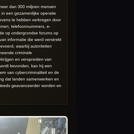
 meer dan 300 miljoen mensen
t
in een gezamenlijke operatie
evens te hebben verkregen door
namen, telefoonnummers, e-
atie op ondergrondse forums op
an informatie die werd verstrekt
evoerd, waarbij autoriteiten
meende criminele
rkrijgen en verspreiden van
wordt bevonden, kan hij een
em van cybercriminaliteit en de
elang dat landen samenwerken en
n steeds geavanceerder worden en