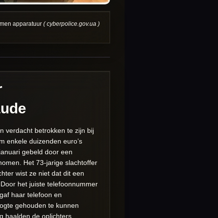
omen apparatuur
( cyberpolice.gov.ua )
r
aude
verdacht betrokken te zijn bij
um enkele duizenden euro’s
 januari gebeld door een
men. Het 73-jarige slachtoffer
er wist ze niet dat dit een
Door het juiste telefoonnummer
gaf haar telefoon en
oogte gehouden te kunnen
 haalden de oplichters