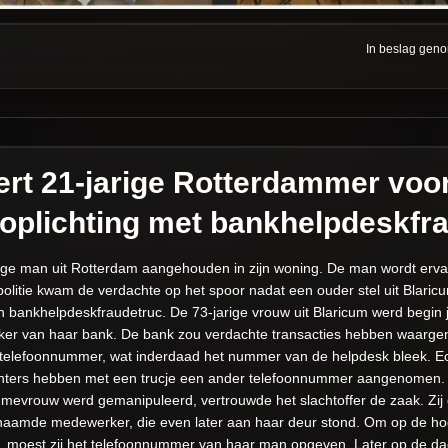
In beslag gen
eert 21-jarige Rotterdammer voo
 oplichting met bankhelpdeskfr
ige man uit Rotterdam aangehouden in zijn woning. De man wordt ervan 
olitie kwam de verdachte op het spoor nadat een ouder stel uit Blaric
n bankhelpdeskfraudetruc.
De 73-jarige vrouw uit Blaricum werd begin
 van haar bank. De bank zou verdachte transacties hebben waargeno
t telefoonnummer, wat inderdaad het nummer van de helpdesk bleek. Echt
hters hebben met een trucje een ander telefoonnummer aangenomen. 
evrouw werd gemanipuleerd, vertrouwde het slachtoffer de zaak. Zij 
amde medewerker, die even later aan haar deur stond. Om op de h
 moest zij het telefoonnummer van haar man opgeven. Later op de dag