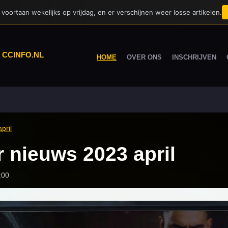
voortaan wekelijks op vrijdag, en er verschijnen weer losse artikelen.
|
CCINFO.NL
HOME
OVER ONS
INSCHRIJVEN
pril
r nieuws 2023 april
:00