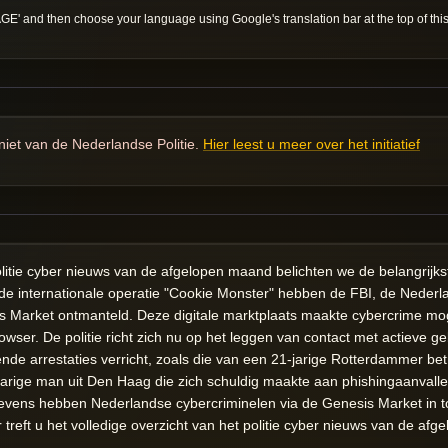
 and then choose your language using Google's translation bar at the top of thi
niet van de Nederlandse Politie.
Hier leest u meer over het initiatief
litie cyber nieuws van de afgelopen maand belichten we de belangrijkst
s de internationale operatie "Cookie Monster" hebben de FBI, de Nederl
s Market ontmanteld. Deze digitale marktplaats maakte cybercrime mog
owser. De politie richt zich nu op het leggen van contact met actieve g
llende arrestaties verricht, zoals die van een 21-jarige Rotterdammer be
arige man uit Den Haag die zich schuldig maakte aan phishingaanvalle
evens hebben Nederlandse cybercriminelen via de Genesis Market in t
er treft u het volledige overzicht van het politie cyber nieuws van de af