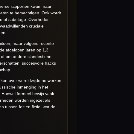
iverse rapporten kwam naar
weten te bemachtigen. Ook wordt
ge of sabotage. Overheden
kwaadwillenden cruciale
den.
 uiteen, maar volgens recente
in de afgelopen jaren op 1,3
n of om andere clandestiene
derschatten: succesvolle hacks
schap.
reken over wereldwijde netwerken
ussische inmenging in het
. Hoewel formeel bewijs vaak
aarheden worden ingezet als
 tussen feit en fictie, wat de