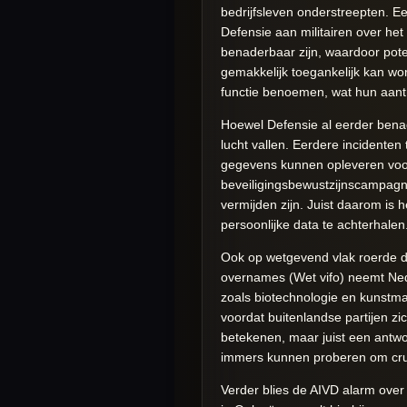
bedrijfsleven onderstreepten. 
Defensie aan militairen over het
benaderbaar zijn, waardoor pot
gemakkelijk toegankelijk kan wor
functie benoemen, wat hun aantr
Hoewel Defensie al eerder benad
lucht vallen. Eerdere incidente
gegevens kunnen opleveren voor
beveiligingsbewustzijnscampagne
vermijden zijn. Juist daarom is h
persoonlijke data te achterhalen
Ook op wetgevend vlak roerde de
overnames (Wet vifo) neemt Ne
zoals biotechnologie en kunstma
voordat buitenlandse partijen z
betekenen, maar juist een antwo
immers kunnen proberen om crucia
Verder blies de AIVD alarm over