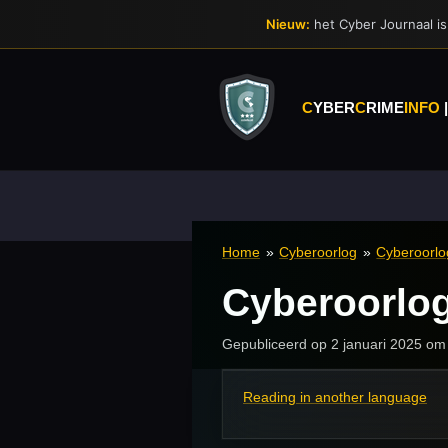
Ga
Nieuw:
het Cyber Journaal is 
direct
naar
de
hoofdinhoud
C
YBER
C
RIME
INFO
Home
»
Cyberoorlog
»
Cyberoorl
Cyberoorlo
Gepubliceerd op 2 januari 2025 om
Reading in another language