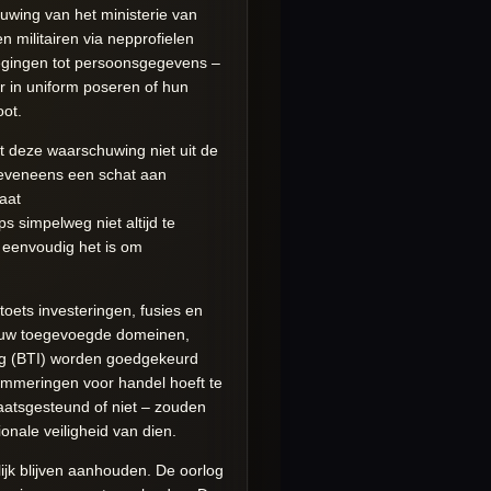
uwing van het ministerie van
 militairen via nepprofielen
wegingen tot persoonsgegevens –
ar in uniform poseren of hun
oot.
t deze waarschuwing niet uit de
n eveneens een schat aan
aat
 simpelweg niet altijd te
oe eenvoudig het is om
oets investeringen, fusies en
ieuw toegevoegde domeinen,
ing (BTI) worden goedgekeurd
lemmeringen voor handel hoeft te
aatsgesteund of niet – zouden
onale veiligheid van dien.
ijk blijven aanhouden. De oorlog