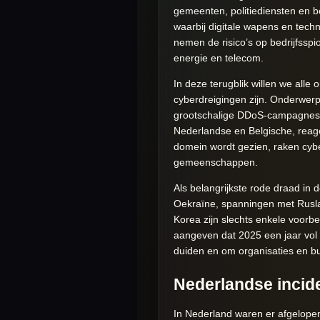
gemeenten, politiediensten en be
waarbij digitale wapens en techn
nemen de risico’s op bedrijfsspio
energie en telecom.
In deze terugblik willen we alle
cyberdreigingen zijn. Onderwer
grootschalige DDoS-campagnes 
Nederlandse en Belgische, reage
domein wordt gezien, raken cyber
gemeenschappen.
Als belangrijkste rode draad in
Oekraïne, spanningen met Rusla
Korea zijn slechts enkele voorbee
aangeven dat 2025 een jaar vol o
duiden en om organisaties en bu
Nederlandse incid
In Nederland waren er afgelope