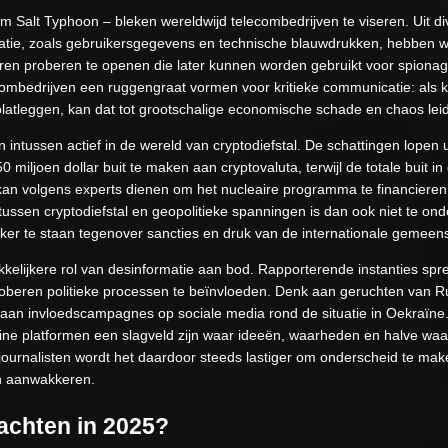
 Salt Typhoon – bleken wereldwijd telecombedrijven te viseren. Uit d
matie, zoals gebruikersgegevens en technische blauwdrukken, hebben 
ren proberen te openen die later kunnen worden gebruikt voor spiona
ombedrijven een ruggengraat vormen voor kritieke communicatie: als 
latleggen, kan dat tot grootschalige economische schade en chaos lei
 intussen actief in de wereld van cryptodiefstal. De schattingen lopen
 50 miljoen dollar buit te maken aan cryptovaluta, terwijl de totale buit 
 kan volgens experts dienen om het nucleaire programma te financiere
 tussen cryptodiefstal en geopolitieke spanningen is dan ook niet te on
erker te staan tegenover sancties en druk van de internationale gemeen
kkelijkere rol van desinformatie aan bod. Rapporterende instanties sp
roberen politieke processen te beïnvloeden. Denk aan geruchten van R
 aan invloedscampagnes op sociale media rond de situatie in Oekraïne
 online platformen een slagveld zijn waar ideeën, waarheden en halve w
 journalisten wordt het daardoor steeds lastiger om onderscheid te maken
an aanwakkeren.
achten in 2025?