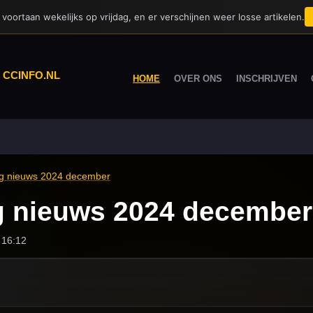
voortaan wekelijks op vrijdag, en er verschijnen weer losse artikelen.
|
CCINFO.NL
HOME
OVER ONS
INSCHRIJVEN
og nieuws 2024 december
g nieuws 2024 december
 16:12