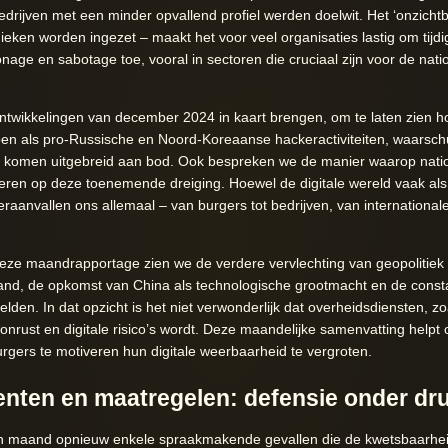
drijven met een minder opvallend profiel werden doelwit. Het ‘onzichtb
ieken worden ingezet – maakt het voor veel organisaties lastig om tijdig
nage en sabotage toe, vooral in sectoren die cruciaal zijn voor de natio
 ontwikkelingen van december 2024 in kaart brengen, om te laten zien h
pen als pro-Russische en Noord-Koreaanse hackeractiviteiten, waarsc
komen uitgebreid aan bod. Ook bespreken we de manier waarop natio
ren op deze toenemende dreiging. Hoewel de digitale wereld vaak als
aanvallen ons allemaal – van burgers tot bedrijven, van internationale i
 deze maandrapportage zien we de verdere vervlechting van geopolitiek 
nd, de opkomst van China als technologische grootmacht en de consta
lden. In dat opzicht is het niet verwonderlijk dat overheidsdiensten, zoa
nrust en digitale risico’s wordt. Deze maandelijke samenvatting helpt 
rgers te motiveren hun digitale weerbaarheid te vergroten.
enten en maatregelen: defensie onder dr
n maand opnieuw enkele spraakmakende gevallen die de kwetsbaarheid