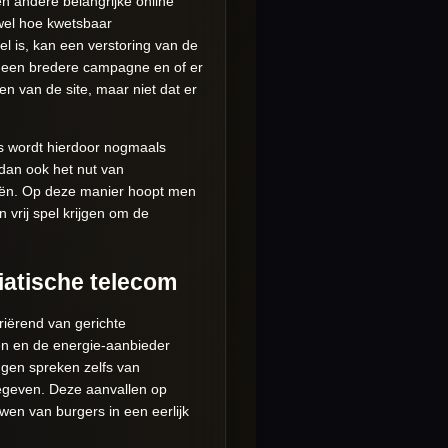
en andere belangrijke online
 wel hoe kwetsbaar
el is, kan een verstoring van de
an een bredere campagne en of er
en van de site, maar niet dat er
rs wordt hierdoor nogmaals
dan ook het nut van
ieën. Op deze manier hoopt men
 vrij spel krijgen om de
iatische telecom
iërend van gerichte
n en de energie-aanbieder
gen spreken zelfs van
gegeven. Deze aanvallen op
en van burgers in een eerlijk