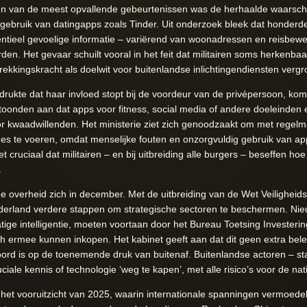
Een van de meest opvallende gebeurtenissen was de herhaalde waarsch
 gebruik van datingapps zoals Tinder. Uit onderzoek bleek dat honderden
entieel gevoelige informatie – variërend van woonadressen en reisbe
den. Het gevaar schuilt vooral in het feit dat militairen soms herkenba
ekkingskracht als doelwit voor buitenlandse inlichtingendiensten vergr
rukte dat haar invloed stopt bij de voordeur van de privépersoon, kom
n toonden aan dat apps voor fitness, social media of andere doeleinde
 kwaadwillenden. Het ministerie ziet zich genoodzaakt om met regelm
s te voeren, omdat menselijke fouten en onzorgvuldig gebruik van apps
et cruciaal dat militairen – en bij uitbreiding alle burgers – beseffen h
.
 overheid zich in december. Met de uitbreiding van de Wet Veiligheidst
derland verdere stappen om strategische sectoren te beschermen. N
tige intelligentie, moeten voortaan door het Bureau Toetsing Invester
ich ermee kunnen inkopen. Het kabinet geeft aan dat dit geen extra be
ord is op de toenemende druk van buitenaf. Buitenlandse actoren – st
le kennis of technologie ‘weg te kapen’, met alle risico’s voor de nati
 het vooruitzicht van 2025, waarin internationale spanningen vermoedel