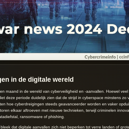
en in de digitale wereld
maand in de wereld van cyberveiligheid en -aanvallen. Hoewel veel a
liet deze periode duidelijk zien dat de strijd in cyberspace minstens zo
en hoe cyberdreigingen steeds geavanceerder worden en vaker opduike
oren elkaar aftroeven met nieuwe technieken, terwijl criminelen inno
datadiefstal, ransomware of phishing.
eek dat digitale aanvallen zich niet beperken tot verre landen of grote