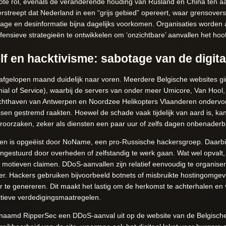
grote rol, evenals de veranderende houding van Rusland en China ten 
treept dat Nederland in een “grijs gebied” opereert, waar grensover
ge en desinformatie bijna dagelijks voorkomen. Organisaties worden 
ensieve strategieën te ontwikkelen om ‘onzichtbare’ aanvallen het hoof
f en hacktivisme: sabotage van de digital
afgelopen maand duidelijk naar voren. Meerdere Belgische websites g
al of Service), waarbij de servers van onder meer Umicore, Van Hool, Te
uchthaven van Antwerpen en Noordzee Helikopters Vlaanderen ondervo
essen gestremd raakten. Hoewel de schade vaak tijdelijk van aard is, k
eroorzaken, zeker als diensten een paar uur of zelfs dagen onbenaderba
n is opgeëist door NoName, een pro-Russische hackersgroep. Daarbij is 
gestuurd door overheden of zelfstandig te werk gaan. Wat wel opvalt, i
ke motieven claimen. DDoS-aanvallen zijn relatief eenvoudig te organis
 Hackers gebruiken bijvoorbeeld botnets of misbruikte hostingomgevin
te genereren. Dit maakt het lastig om de herkomst te achterhalen en 
actieve verdedigingsmaatregelen.
aamd RipperSec een DDoS-aanval uit op de website van de Belgische F