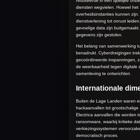
resulteerde in een tijdelijke on
diensten wegvielen. Hoewel het m
overheidsinstanties kunnen zijn. 
dienstverlening tot onrust leid
gevoelige data zijn buitgemaakt.
gegevens zijn gestolen.
Het belang van samenwerking tus
benadrukt. Cyberdreigingen trek
gecoördineerde inspanningen, z
de weerbaarheid tegen digitale a
samenleving te ontwrichten.
Internationale dim
Buiten de Lage Landen waren er
hackaanvallen tot grootschali
Electrica aanvallen die worden
ransomware, waarbij kritieke da
verkiezingssystemen veroorzaken
democratisch proces.