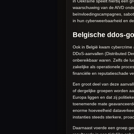
in Oekraïne speelt hierbij een 
waarschuwing van de AIVD onders
beïnvloedingscampagnes, sabota
in hun cyberweerbaarheid en def
Belgische ddos-gol
Ook in België kwam cybercrime 
DDoS-aanvallen (Distributed Deni
onbereikbaar waren. Zelfs de l
zakelijke als operationele proc
financiële en reputatieschade v
Een groot deel van deze aanvalle
of dergelijke groepen worden aan
Europa liggen en dat zij politie
toenemende mate geavanceerder.
enorme hoeveelheid dataverkeer 
instanties steeds sterkere, pro
Daarnaast voerde een groep gen