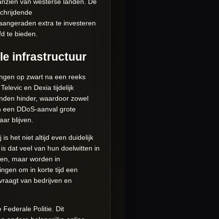
aanzien van westerse landen. De
schrijdende
aangeraden extra te investeren
d te bieden.
e infrastructuur
ingen op zwart na een reeks
levic en Dexia tijdelijk
nden hinder, waardoor zowel
an een DDoS-aanval grote
ar blijven.
het niet altijd even duidelijk
s dat veel van hun doelwitten in
eren, maar worden in
gen om in korte tijd een
vraagt van bedrijven en
ederale Politie. Dit