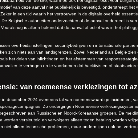
bereikbaarheid van de site, waarmee ook het digitaal loket voor burgers 
otief van deze aanval niet publiekelijk is bevestigd, onderstreept het
Zeker in een tijd waarin het vertrouwen in de digitale overheid essentie
en. De Belgische autoriteiten onderzochten of de aanval onderdeel is v
 Vooralsnog is alleen bekend dat de aanval effectief was in het platlegg
sen overheidsinstellingen, securitybedrijven en internationale partne
ken zich niets aan van landsgrenzen. Zowel Nederland als België zien 
oals het delen van inlichtingen en het afstemmen van responsstrateg
anvallen te verhogen en te voorkomen dat hacktivisten of staatsactoren
ensie: van roemeense verkiezingen tot az
 in december 2024 eveneens tal van noemenswaardige incidenten, var
ge spionagecampagnes. Zo ondergingen Roemeense verkiezingssysteme
 toegeschreven aan Russische en Noord-Koreaanse groepen. De meldin
ta worden versleuteld en vervolgens alleen tegen betaling worden vrij
 niet alleen technische problemen, maar ondermijnen ook het vertrouw