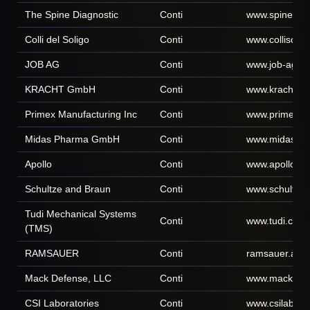
The Spine Diagnostic
Conti
www.spinediag
Colli del Soligo
Conti
www.collisoli
JOB AG
Conti
www.job-ag.c
KRACHT GmbH
Conti
www.kracht.eu
Primex Manufacturing Inc
Conti
www.primex.c
Midas Pharma GmbH
Conti
www.midas-p
Apollo
Conti
www.apolloco
Schultze and Braun
Conti
www.schultze-
Tudi Mechanical Systems
Conti
www.tudi.com
(TMS)
RAMSAUER
Conti
ramsauer.at
Mack Defense, LLC
Conti
www.mackdef
CSI Laboratories
Conti
www.csilabora