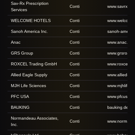
Sav-Rx Prescription
Conti
www.savrx.co
Services
WELCOME HOTELS
Conti
www.welcome-
Sanoh America Inc.
Conti
sanoh-americ
Anac
Conti
www.anac.nl
GRS Group
Conti
www.grsroadst
ROXCEL Trading GmbH
Conti
www.roxcel.at
Allied Eagle Supply
Conti
www.alliedeag
MJH Life Sciences
Conti
www.mjhlifesc
PFC USA
Conti
www.pfcusa.c
BAUKING
Conti
bauking.de
Normandeau Associates,
Conti
www.normand
Inc.