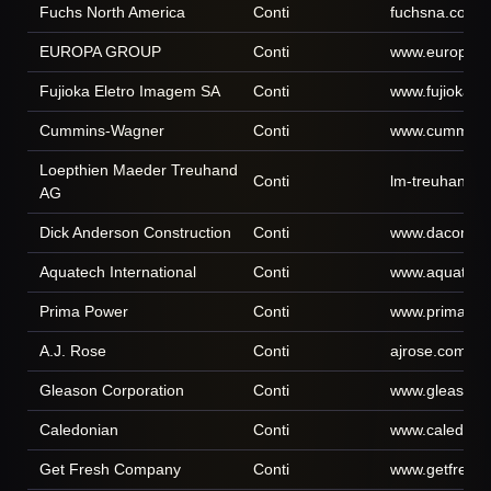
Fuchs North America
Conti
fuchsna.com
EUROPA GROUP
Conti
www.europa-g
Fujioka Eletro Imagem SA
Conti
www.fujioka.c
Cummins-Wagner
Conti
www.cummins
Loepthien Maeder Treuhand
Conti
lm-treuhand.c
AG
Dick Anderson Construction
Conti
www.daconstr
Aquatech International
Conti
www.aquatec
Prima Power
Conti
www.primapow
A.J. Rose
Conti
ajrose.com
Gleason Corporation
Conti
www.gleason.
Caledonian
Conti
www.caledoni
Get Fresh Company
Conti
www.getfresh