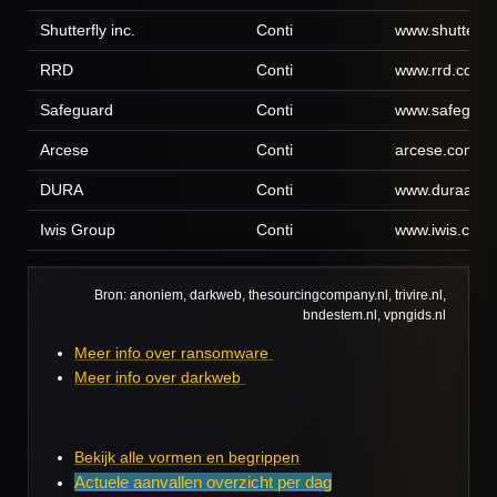
Shutterfly inc.
Conti
www.shutterfl
RRD
Conti
www.rrd.com
Safeguard
Conti
www.safeguar
Arcese
Conti
arcese.com
DURA
Conti
www.duraauto
Iwis Group
Conti
www.iwis.com
Bron: anoniem, darkweb, thesourcingcompany.nl, trivire.nl,
bndestem.nl, vpngids.nl
Meer info over ransomware
Meer info over darkweb
Bekijk alle vormen en begrippen
Actuele aanvallen overzicht per dag