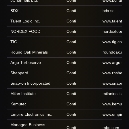
bChannels Ltd.
Conti
www.bchannel
BDX
Conti
bdx.se
Talent Logic Inc.
Conti
www.talentlog
NORDEX FOOD
Conti
nordexfood.dk
TIG
Conti
www.tig.com
Round Oak Minerals
Conti
roundoak.com
Argo Turboserve
Conti
www.argoturb
Sheppard
Conti
www.rhsheppa
Snap-on Incorporated
Conti
www.snapon.
Milan Institute
Conti
milaninstitute
Kemutec
Conti
www.kemutec
Empire Electronics Inc.
Conti
www.empireele
Managed Business
Conti
mbs.com