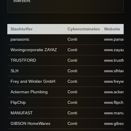
overzicht.
Slachtoffer
Cybercriminelen
Website
panasonic
Conti
www.panasoni
Woningcorporatie ZAYAZ
Conti
www.zayaz.nl
TRUSTFORD
Conti
www.trustford.
SLH
Conti
www.slhlaw.c
Frey and Winkler GmbH
Conti
www.freywinkl
Ackerman Plumbing
Conti
www.ackerman
FlipChip
Conti
www.flipchip.
MANUFAST
Conti
www.manufast
GIBSON HomeWares
Conti
www.gibsonh