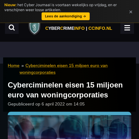
Nieuw:
het Cyber Journaal is voortaan wekelijks op vrijdag, en er
Ga
verschijnen weer losse artikelen.
×
direct
Lees de aankondiging →
naar
de
C
YBER
C
RIME
INFO
|
CCINFO.NL
hoofdinhoud
Home
»
Cyberciminelen eisen 15 miljoen euro van
woningcorporaties
Cyberciminelen eisen 15 miljoen
euro van woningcorporaties
Gepubliceerd op 6 april 2022 om 14:05