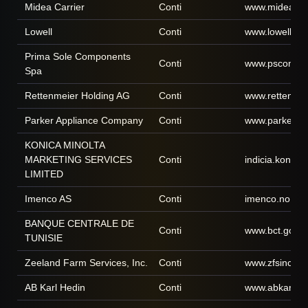
Midea Carrier
Conti
www.mideacarr
Lowell
Conti
www.lowellgro
Prima Sole Components
Conti
www.pscompo
Spa
Rettenmeier Holding AG
Conti
www.rettenme
Parker Appliance Company
Conti
www.parker.c
KONICA MINOLTA
MARKETING SERVICES
Conti
indicia.konica
LIMITED
Imenco AS
Conti
imenco.no
BANQUE CENTRALE DE
Conti
www.bct.gov.t
TUNISIE
Zeeland Farm Services, Inc.
Conti
www.zfsinc.c
AB Karl Hedin
Conti
www.abkarlhed