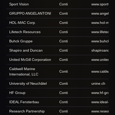
Sport Vision
Conti
www.sportvisio
GRUPPO ANGELANTONI
Conti
www.angelant
HOL-MAC Corp.
Conti
www.hol-mac.
Lifetech Resources
Conti
www.lifetechr
Buhck Gruppe
Conti
www.buhck.de
Shapiro and Duncan
Conti
shapiroanddu
United McGill Corporation
Conti
www.unitedmcg
Caldwell Marine
Conti
www.caldwell
International, LLC
University of Neuchâtel
Conti
unine.ch
HF Group
Conti
www.hf-group.
IDEAL Fensterbau
Conti
www.ideal-fen
Research Partnership
Conti
www.research