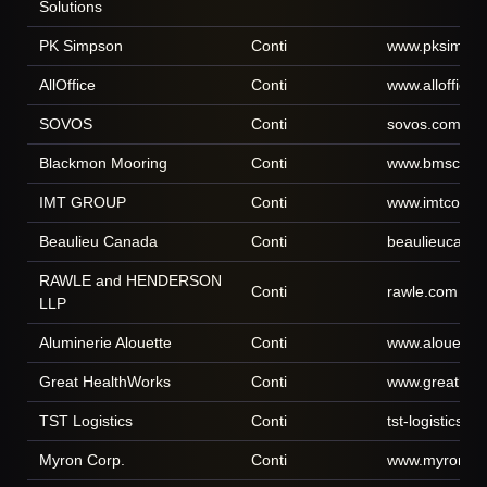
Solutions
PK Simpson
Conti
www.pksimpso
AllOffice
Conti
www.alloffice.
SOVOS
Conti
sovos.com
Blackmon Mooring
Conti
www.bmscat.
IMT GROUP
Conti
www.imtcorpor
Beaulieu Canada
Conti
beaulieucana
RAWLE and HENDERSON
Conti
rawle.com
LLP
Aluminerie Alouette
Conti
www.alouette
Great HealthWorks
Conti
www.greathea
TST Logistics
Conti
tst-logistics.c
Myron Corp.
Conti
www.myron.c