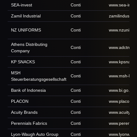
SEA-invest
Conti
www.sea-inves
Zamil Industrial
Conti
zamilindustria
NZ UNIFORMS
Conti
www.nzunifor
Athens Distributing
Conti
www.adctn.co
Company
KP SNACKS
Conti
www.kpsnack
MSH
Conti
www.msh-lohn
Steuerberatungsgesellschaft
Bank of Indonesia
Conti
www.bi.go.id
PLACON
Conti
www.placon.c
Acuity Brands
Conti
www.acuitybr
Perennials Fabrics
Conti
www.perennial
Lyon-Waugh Auto Group
Conti
www.lyonwau