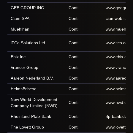
GEE GROUP INC.
Conti
www.geegrou
Ciam SPA
Conti
ciamweb.it
Muehlhan
Conti
www.muehlha
iTCo Solutions Ltd
Conti
www.itco.co.n
Ebix Inc.
Conti
www.ebix.com
Vrancor Group
Conti
www.vrancor.
Aareon Nederland B.V.
Conti
www.aareon.n
HelmsBriscoe
Conti
www.helmsbri
New World Development
Conti
www.nwd.co.u
Company Limited (NWD)
Rheinland-Pfalz Bank
Conti
rlp-bank.de
The Lovett Group
Conti
www.lovettrea