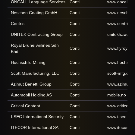
ONCALL Language Services
Conti
www.oncallint
Neschen Coating GmbH
Conti
www.neschen.
Centris
Conti
www.centrisin
UNITEK Contracting Group
Conti
unitekhawaii.
Royal Brunei Airlines Sdn
Conti
www.flyroyalb
Bhd
Hochschild Mining
Conti
www.hochschi
Scott Manufacturing, LLC
Conti
scott-mfg.com
Azimut Benetti Group
Conti
www.azimutbene
Automobil Holding AS
Conti
mobile.no
Critical Content
Conti
www.criticalco
I-SEC International Security
Conti
www.i-sec.co
ITECOR International SA
Conti
www.itecor.co