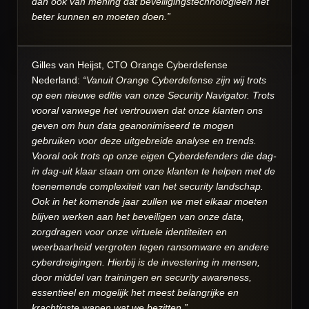
dan ook van mening dat beveiligingstechnologieën het
beter kunnen en moeten doen.”
Gilles van Heijst, CTO Orange Cyberdefense
Nederland:
“Vanuit Orange Cyberdefense zijn wij trots
op een nieuwe editie van onze Security Navigator. Trots
vooral vanwege het vertrouwen dat onze klanten ons
geven om hun data geanonimiseerd te mogen
gebruiken voor deze uitgebreide analyse en trends.
Vooral ook trots op onze eigen Cyberdefenders die dag-
in dag-uit klaar staan om onze klanten te helpen met de
toenemende complexiteit van het security landschap.
Ook in het komende jaar zullen we met elkaar moeten
blijven werken aan het beveiligen van onze data,
zorgdragen voor onze virtuele identiteiten en
weerbaarheid vergroten tegen ransomware en andere
cyberdreigingen. Hierbij is de investering in mensen,
door middel van trainingen en security awareness,
essentieel en mogelijk het meest belangrijke en
krachtigste wapen wat we bezitten.”