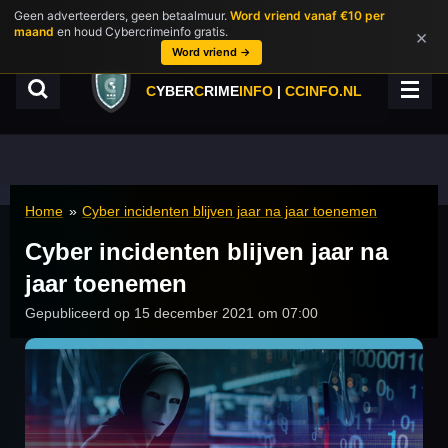
Geen adverteerders, geen betaalmuur.
Word vriend vanaf €10 per
Ga
maand
en houd Cybercrimeinfo gratis.
×
direct
Word vriend →
naar
de
C
YBER
C
RIME
INFO
|
CCINFO.NL
hoofdinhoud
Home
»
Cyber incidenten blijven jaar na jaar toenemen
Cyber incidenten blijven jaar na
jaar toenemen
Gepubliceerd op 15 december 2021 om 07:00