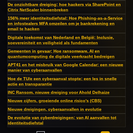
De onzichtbare dreiging: hoe hackers via SharePoint en
Citrix NetScaler binnenbreken
156% meer identiteitsdiefstal: Hoe Phishing-as-a-Service
en infostealers MFA omzeilen om je bankrekening en
email te hacken
Digitale toekomst van Nederland en België: Inclusie,
soevereiniteit en veiligheid als fundamenten
Gemeenten in gevaar: Hoe ransomware, AI en
quantumcomputing de digitale veerkracht bedreigen
APT41 en het misbruik van Google Calendar: een nieuwe
manier van cyberaanvallen
Hoe de TU/e een cyberaanval stopte: een les in snelle
actie en transparantie
INC Ransom, nieuwe dreiging voor Ahold Delhaize
Nieuwe cijfers, groeiende online risico's (CBS)
Nieuwe dreigingen, cyberaanvallen in evolutie
De evolutie van cyberdreigingen: van AI aanvallen tot
identiteitsdiefstal