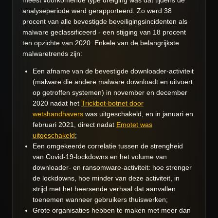
meest voorkomende type dreiging was dat tijdens de
analyseperiode werd gerapporteerd. Zo werd 38
procent van alle bevestigde beveiligingsincidenten als
malware geclassificeerd - een stijging van 18 procent
ten opzichte van 2020. Enkele van de belangrijkste
malwaretrends zijn:
Een afname van de bevestigde downloader-activiteit
(malware die andere malware downloadt en uitvoert
op getroffen systemen) in november en december
2020 nadat het
Trickbot-botnet door
wetshandhavers
was uitgeschakeld, en in januari en
februari 2021, direct nadat
Emotet was
uitgeschakeld
;
Een omgekeerde correlatie tussen de strengheid
van Covid-19-lockdowns en het volume van
downloader- en ransomware-activiteit: hoe strenger
de lockdowns, hoe minder van deze activiteit, in
strijd met het heersende verhaal dat aanvallen
toenemen wanneer gebruikers thuiswerken;
Grote organisaties hebben te maken met meer dan