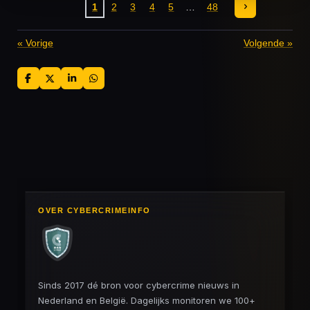
1
2
3
4
5
48
«
Vorige
Volgende
»
D
D
S
D
e
e
h
e
l
e
a
l
e
l
r
e
n
e
n
OVER CYBERCRIMEINFO
Sinds 2017 dé bron voor cybercrime nieuws in
Nederland en België. Dagelijks monitoren we 100+