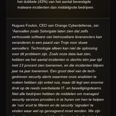
het dubbele (43%) van het aantal bevestigde
malware-incidenten dan middelgrote bedrijven.
Hugues Foulon, CEO van Orange Cyberdefense, zei:
“Aanvallen zoals Solorigate laten zien dat zelfs
vertrouwde software van betrouwbare leveranciers kan
veranderen in een paard van Troje voor sluwe
aanvallers. Technologie alleen kan niet de oplossing
voor dit probleem zijn. Zoals onze data laat zien,
hebben we het aantal incidenten in slechts één jaar tijd
met 13 procent zien toenemen, en die incidenten blijven
jaar na jaar toenemen. Een groot deel van de tech-
gedreven security alerts waarmee onze analisten te
maken hebben zijn enkel ruis, maar dit legt een enorme
druk op de reeds overbelaste IT- en beveiligingsteams.
Niet alle bedrijven hebben de middelen om managed
security services providers in te huren om hen te helpen
de 'ruis' eruit te filteren en de security ‘signalen’ te
vinden waar wel op gereageerd moet worden. We zijn