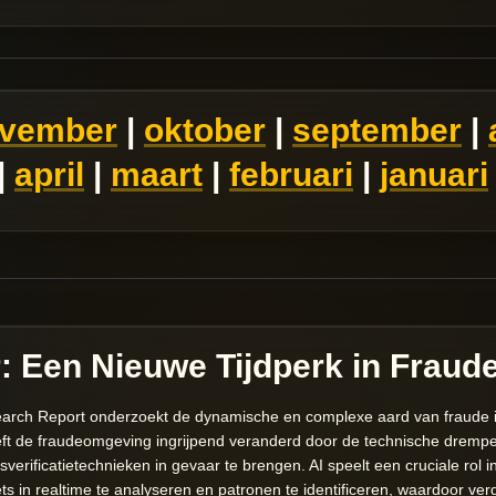
vember
|
oktober
|
september
|
|
april
|
maart
|
februari
|
januari
: Een Nieuwe Tijdperk in Fraude
rch Report onderzoekt de dynamische en complexe aard van fraude in h
ft de fraudeomgeving ingrijpend veranderd door de technische drempel
tsverificatietechnieken in gevaar te brengen. AI speelt een cruciale rol
s in realtime te analyseren en patronen te identificeren, waardoor ve