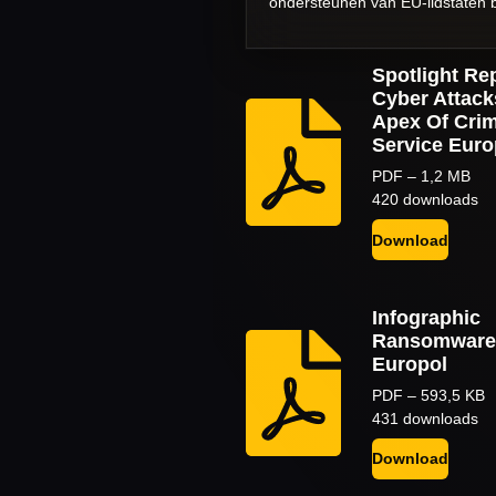
ondersteunen van EU-lidstaten bij
Spotlight Re
Cyber Attack
Apex Of Crim
Service Euro
PDF – 1,2 MB
420 downloads
Download
Infographic
Ransomware
Europol
PDF – 593,5 KB
431 downloads
Download