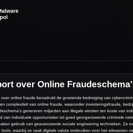
Malware
pol
port over Online Fraudeschema'
 over online fraude benadrukt de groeiende bedreiging van cybercrimina
it en complexiteit van online fraude, waaronder investeringsfraude, bed
schema's genereren miljarden aan illegale winsten ten koste van ind
end van individuele opportunisten tot goed georganiseerde criminele n
en gebruik van geavanceerde sociale engineering technieken. Ze expl
 tools, waarbij ze vaak digitale valuta misbruiken voor het witwassen v