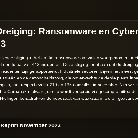
reiging: Ransomware en Cybera
23
allende stijging in het aantal ransomware-aanvallen waargenomen, m
ot een totaal van 442 incidenten. Deze stijging toont aan dat de dreiging
 incidenten zijn gerapporteerd. Industriële sectoren blijven het meest g
dustrieën en de gezondheidszorg, die onverwachts de derde plaats in
egio's, met respectievelijk 219 en 135 aanvallen in november. Nieuwe 
chte Carbanak-malware, die nu wordt verspreid via gecompromitteerde 
wikkelingen benadrukken de noodzaak van waakzaamheid en geavance
e Report November 2023