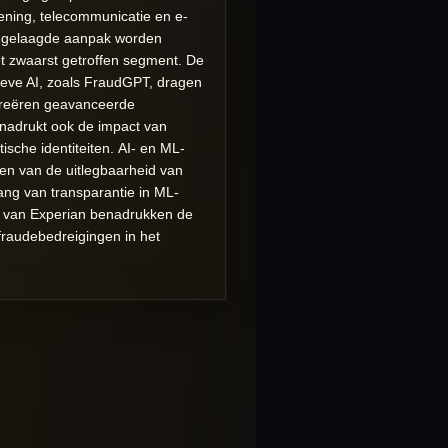
lening, telecommunicatie en e-
n gelaagde aanpak worden
et zwaarst getroffen segment. De
ieve AI, zoals FraudGPT, dragen
 creëren geavanceerde
enadrukt ook de impact van
sche identiteiten. AI- en ML-
ren van de uitlegbaarheid van
ng van transparantie in ML-
en van Experian benadrukken de
raudebedreigingen in het