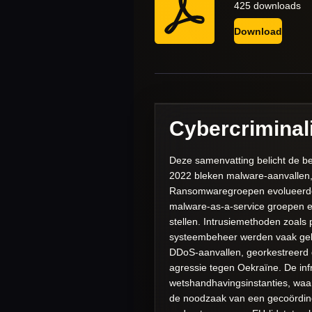
425 downloads
Download
Cybercriminali
Deze samenvatting belicht de bel
2022 bleken malware-aanvallen, 
Ransomwaregroepen evolueerden
malware-as-a-service groepen en
stellen. Intrusiemethoden zoals
systeembeheer werden vaak gebru
DDoS-aanvallen, georkestreerd 
agressie tegen Oekraïne. De inf
wetshandhavingsinstanties, waar
de noodzaak van een gecoördinee