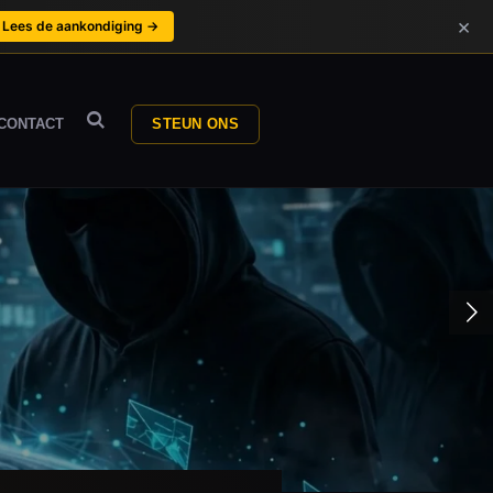
×
Lees de aankondiging →
CONTACT
STEUN ONS