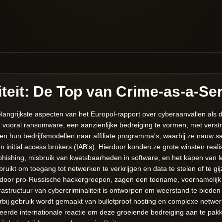
teit: De Top van Crime-as-a-Se
angrijkste aspecten van het Europol-rapport over cyberaanvallen als de
vooral ransomware, een aanzienlijke bedreiging te vormen, met verstr
 hun bedrijfsmodellen naar affiliate programma's, waarbij ze nauw 
 initial access brokers (IAB's). Hierdoor konden ze grote winsten real
 phishing, misbruik van kwetsbaarheden in software, en het kapen van l
ikt om toegang tot netwerken te verkrijgen en data te stelen of te gij
door pro-Russische hackergroepen, zagen een toename, voornamelijk 
rastructuur van cybercriminaliteit is ontworpen om weerstand te bied
bij gebruik wordt gemaakt van bulletproof hosting en complexe netwer
rde internationale reactie om deze groeiende bedreiging aan te pakke