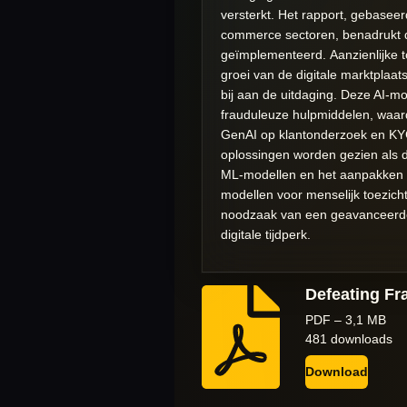
versterkt. Het rapport, gebasee
commerce sectoren, benadrukt 
geïmplementeerd. Aanzienlijke t
groei van de digitale marktplaa
bij aan de uitdaging. Deze AI-m
frauduleuze hulpmiddelen, waard
GenAI op klantonderzoek en KYC-
oplossingen worden gezien als d
ML-modellen en het aanpakken v
modellen voor menselijk toezich
noodzaak van een geavanceerde,
digitale tijdperk.
Defeating Fr
PDF – 3,1 MB
481 downloads
Download