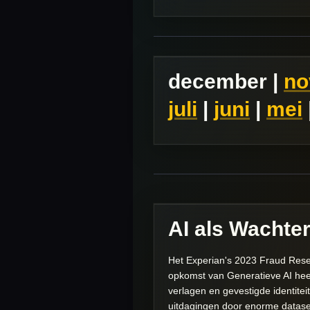
december |
no
juli
|
juni
|
mei
AI als Wachter
Het Experian's 2023 Fraud Resea
opkomst van Generatieve AI hee
verlagen en gevestigde identitei
uitdagingen door enorme dataset