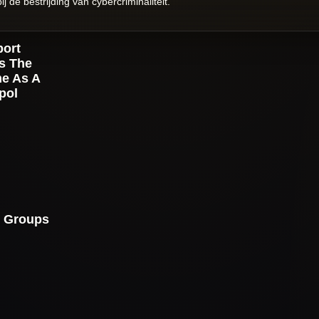
 de bestrijding van cybercriminaliteit.
port
s The
e As A
pol
 Groups