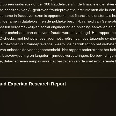
rd op een onderzoek onder 308 fraudeleiders in de financiële dienstver
de noodzaak van AI-gedreven fraudepreventie-instrumenten die in ee
oename in fraudeverliezen is opgemerkt, met financiële diensten als h
ts, toename in datalekken, en de publieke beschikbaarheid van Generat
odellen vergemakkelijken social engineering en phishing-aanvallen en
oor technische barrières voor fraude worden verlaagd. Het rapport b
checks, met het potentieel voor het creëren van overtuigende syntheti
e toekomst van fraudepreventie, waarbij de nadruk ligt op het verbete
an onbedoelde vooringenomenheid. Het rapport onderstreept het bela
t, biasverwijdering en langetermijnmodelverbeteringen. De bevinding
 data-gedreven aanpak voor het bestrijden van de snel evoluerende f
aud Experian Research Report