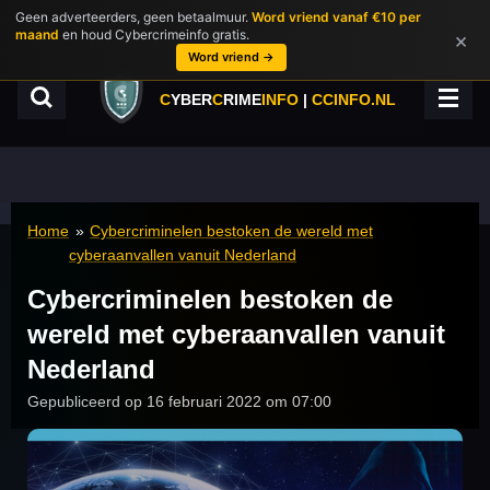
Geen adverteerders, geen betaalmuur.
Word vriend vanaf €10 per
Ga
maand
en houd Cybercrimeinfo gratis.
×
direct
Word vriend →
naar
de
C
YBER
C
RIME
INFO
|
CCINFO.NL
hoofdinhoud
Home
»
Cybercriminelen bestoken de wereld met
cyberaanvallen vanuit Nederland
Cybercriminelen bestoken de
wereld met cyberaanvallen vanuit
Nederland
Gepubliceerd op 16 februari 2022 om 07:00