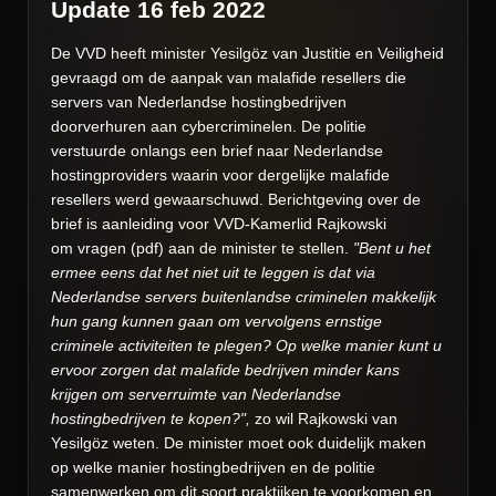
Update 16 feb 2022
De VVD heeft minister Yesilgöz van Justitie en Veiligheid
gevraagd om de aanpak van malafide resellers die
servers van Nederlandse hostingbedrijven
doorverhuren aan cybercriminelen. De politie
verstuurde onlangs een brief naar Nederlandse
hostingproviders waarin voor dergelijke malafide
resellers
werd gewaarschuwd. Berichtgeving over de
brief is aanleiding voor VVD-Kamerlid Rajkowski
om
vragen (pdf)
aan de minister te stellen.
"Bent u het
ermee eens dat het niet uit te leggen is dat via
Nederlandse servers buitenlandse criminelen makkelijk
hun gang kunnen gaan om vervolgens ernstige
criminele activiteiten te plegen? Op welke manier kunt u
ervoor zorgen dat malafide bedrijven minder kans
krijgen om serverruimte van Nederlandse
hostingbedrijven te kopen?",
zo wil Rajkowski van
Yesilgöz weten. De minister moet ook duidelijk maken
op welke manier hostingbedrijven en de politie
samenwerken om dit soort praktijken te voorkomen en