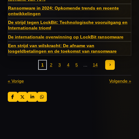
Ransomware in 2024: Opkomende trends en recente
ontwikkelingen
De strijd tegen LockBit: Technologische vooruitgang en
Internationale triomf
De internationale overwinning op LockBit ransomware
Een strijd van wilskracht: De afname van
losgeldbetalingen en de toekomst van ransomware
1
2
3
4
5
14
«
Vorige
Volgende
»
D
D
S
D
e
e
h
e
l
e
a
l
e
l
r
e
n
e
n