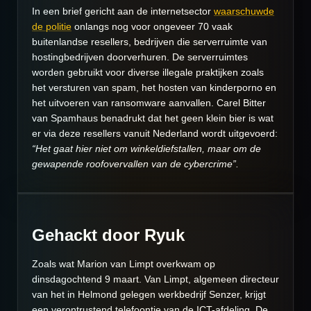
In een brief gericht aan de internetsector
waarschuwde
de politie
onlangs nog voor ongeveer 70 vaak
buitenlandse resellers, bedrijven die serverruimte van
hostingbedrijven doorverhuren. De serverruimtes
worden gebruikt voor diverse illegale praktijken zoals
het versturen van spam, het hosten van kinderporno en
het uitvoeren van ransomware aanvallen. Carel Bitter
van Spamhaus benadrukt dat het geen klein bier is wat
er via deze resellers vanuit Nederland wordt uitgevoerd:
“Het gaat hier niet om winkeldiefstallen, maar om de
gewapende roofovervallen van de cybercrime”.
Gehackt door Ryuk
Zoals wat Marion van Limpt overkwam op
dinsdagochtend 9 maart. Van Limpt, algemeen directeur
van het in Helmond gelegen werkbedrijf Senzer, krijgt
een verontrustend telefoontje van de ICT-afdeling. De