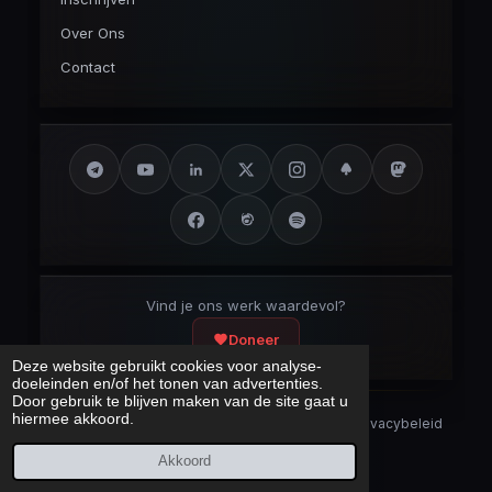
Over Ons
Contact
Vind je ons werk waardevol?
Doneer
Deze website gebruikt cookies voor analyse-
doeleinden en/of het tonen van advertenties.
Door gebruik te blijven maken van de site gaat u
hiermee akkoord.
Security Disclaimer
Security.txt
AI Bot Disclaimer
Privacybeleid
Cookieverklaring
Sitemap
Akkoord
Laatst bijgewerkt:
9 augustus 2026
© 2017 – 2026 Cybercrimeinfo