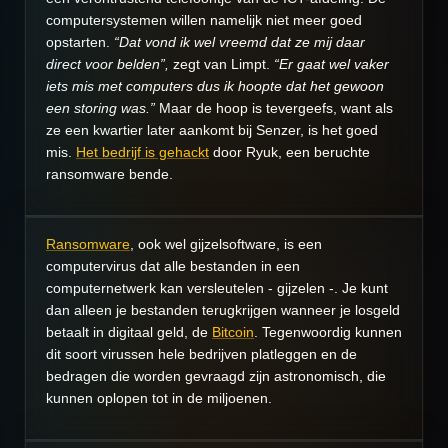
computersystemen willen namelijk niet meer goed
opstarten.
“Dat vond ik wel vreemd dat ze mij daar
direct voor belden”,
zegt van Limpt.
“Er gaat wel vaker
iets mis met computers dus ik hoopte dat het gewoon
een storing was.”
Maar de hoop is tevergeefs, want als
ze een kwartier later aankomt bij Senzer, is het goed
mis.
Het bedrijf is gehackt
door Ryuk, een beruchte
ransomware bende.
Ransomware
, ook wel gijzelsoftware, is een
computervirus dat alle bestanden in een
computernetwerk kan versleutelen - gijzelen -. Je kunt
dan alleen je bestanden terugkrijgen wanneer je losgeld
betaalt in digitaal geld, de
Bitcoin
. Tegenwoordig kunnen
dit soort virussen hele bedrijven platleggen en de
bedragen die worden gevraagd zijn astronomisch, die
kunnen oplopen tot in de miljoenen.