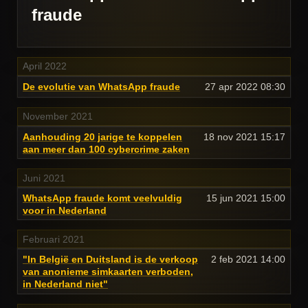
fraude
April 2022
De evolutie van WhatsApp fraude
27 apr 2022
08:30
November 2021
Aanhouding 20 jarige te koppelen
18 nov 2021
15:17
aan meer dan 100 cybercrime zaken
Juni 2021
WhatsApp fraude komt veelvuldig
15 jun 2021
15:00
voor in Nederland
Februari 2021
"In België en Duitsland is de verkoop
2 feb 2021
14:00
van anonieme simkaarten verboden,
in Nederland niet"