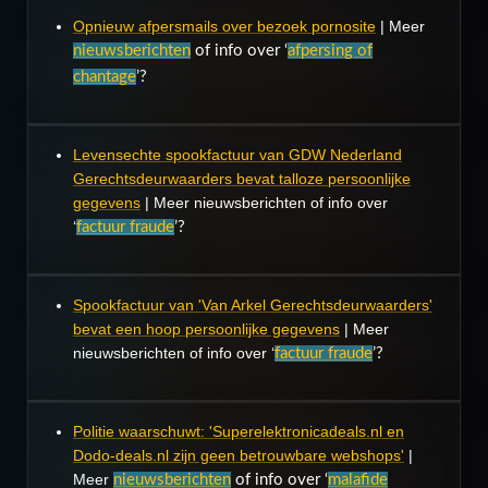
Opnieuw afpersmails over bezoek pornosite
| Meer
nieuwsberichten
of info over ‘
afpersing of
chantage
’?
Levensechte spookfactuur van GDW Nederland
Gerechtsdeurwaarders bevat talloze persoonlijke
gegevens
| Meer nieuwsberichten of info over
‘
factuur fraude
’?
Spookfactuur van 'Van Arkel Gerechtsdeurwaarders'
bevat een hoop persoonlijke gegevens
| Meer
nieuwsberichten of info over ‘
factuur fraude
’?
Politie waarschuwt: 'Superelektronicadeals.nl en
Dodo-deals.nl zijn geen betrouwbare webshops'
|
Meer
nieuwsberichten
of info over ‘
malafide