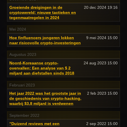
Groeiende dreigingen in de
20 dec 2024
19:16
cryptowereld: nieuwe tactieken en
tegenmaatregelen in 2024
Mei 2024
Hoe finfluencers jongeren lokken
9 mei 2024
15:00
naar risicovolle crypto-investeringen
Augustus 2023
Noord-Koreaanse crypto-
24 aug 2023
15:00
overvallen: Een analyse van $ 2
miljard aan diefstallen sinds 2018
Februari 2023
Het jaar 2022 was het grootste jaar in
2 feb 2023
15:00
de geschiedenis van crypto-hacking,
waarbij $3,8 miljard is verdwenen
September 2022
“Duizend reviews met een
2 sep 2022
15:00