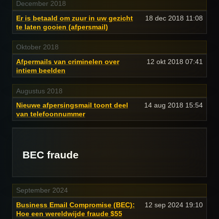
December 2018
Er is betaald om zuur in uw gezicht
18 dec 2018
11:08
te laten gooien (afpersmail)
Oktober 2018
Afpermails van criminelen over
12 okt 2018
07:41
intiem beelden
Augustus 2018
Nieuwe afpersingsmail toont deel
14 aug 2018
15:54
van telefoonnummer
BEC fraude
September 2024
Business Email Compromise (BEC):
12 sep 2024
19:10
Hoe een wereldwijde fraude $55