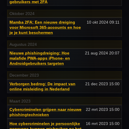
gebruikers met 2FA
Oktober 2024
Mamba 2FA: Een nieuwe dreiging
10 okt 2024
09:11
voor Microsoft 365-accounts en hoe
je je kunt beschermen
Augustus 2024
Nieuwe phishingdreiging: Hoe
21 aug 2024
20:07
malafide PWA-apps iPhone- en
Androidgebruikers targeten
December 2023
Verborgen bedrog: De impact van
21 dec 2023
15:00
online misleiding in Nederland
Maart 2023
Cybercriminelen grijpen naar nieuwe
22 mrt 2023
15:00
phishingtechnieken
Hoe cybercriminelen je persoonlijke
16 mrt 2023
15:00
gegevens kunnen misbruiken na het