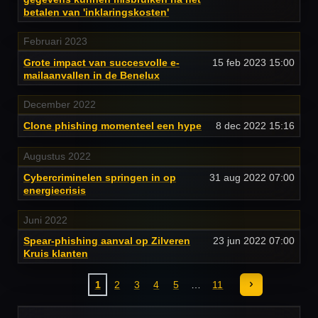
betalen van 'inklaringskosten'
Februari 2023
Grote impact van succesvolle e-
15 feb 2023
15:00
mailaanvallen in de Benelux
December 2022
Clone phishing momenteel een hype
8 dec 2022
15:16
Augustus 2022
Cybercriminelen springen in op
31 aug 2022
07:00
energiecrisis
Juni 2022
Spear-phishing aanval op Zilveren
23 jun 2022
07:00
Kruis klanten
1
2
3
4
5
11