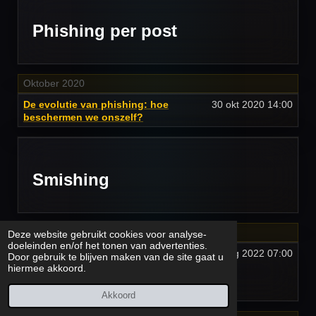
Phishing per post
Oktober 2020
De evolutie van phishing: hoe
30 okt 2020
14:00
beschermen we onszelf?
Smishing
Augustus 2022
Deze website gebruikt cookies voor analyse-
doeleinden en/of het tonen van advertenties.
Smishing versus phishing: Wat
17 aug 2022
07:00
Door gebruik te blijven maken van de site gaat u
hebben smishing cybercriminelen
hiermee akkoord.
geleerd van de phishing
criminelen?
Akkoord