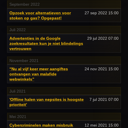
September 2022
Opzoek voor alternatieven voor
27 sep 2022
15:00
stoken op gas? Opgepast!
Juli 2022
Advertenties in de Google
29 jul 2022
07:00
zoekresultaten kun je niet blindelings
vertrouwen
November 2021
“Nu al vijf keer meer aangiftes
24 nov 2021
15:00
ontvangen van malafide
webwinkels”
Juli 2021
'Offline halen van nepsites is hoogste
7 jul 2021
07:00
prioriteit'
Mei 2021
Cybercriminelen maken misbruik
12 mei 2021
15:00