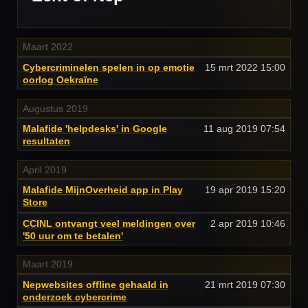
Maart 2022
Cybercriminelen spelen in op emotie
15 mrt 2022
15:00
oorlog Oekraïne
Augustus 2019
Malafide 'helpdesks' in Google
11 aug 2019
07:54
resultaten
April 2019
Malafide MijnOverheid app in Play
19 apr 2019
15:20
Store
CCINL ontvangt veel meldingen over
2 apr 2019
10:46
'50 uur om te betalen'
Maart 2019
Nepwebsites offline gehaald in
21 mrt 2019
07:30
onderzoek cybercrime