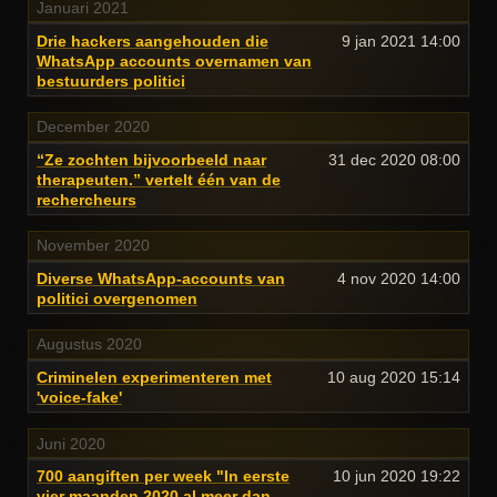
Januari 2021
Drie hackers aangehouden die
9 jan 2021
14:00
WhatsApp accounts overnamen van
bestuurders politici
December 2020
“Ze zochten bijvoorbeeld naar
31 dec 2020
08:00
therapeuten.” vertelt één van de
rechercheurs
November 2020
Diverse WhatsApp-accounts van
4 nov 2020
14:00
politici overgenomen
Augustus 2020
Criminelen experimenteren met
10 aug 2020
15:14
'voice-fake'
Juni 2020
700 aangiften per week "In eerste
10 jun 2020
19:22
vier maanden 2020 al meer dan