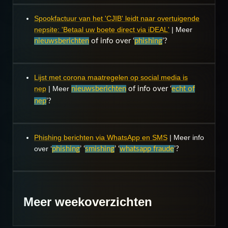
Spookfactuur van het 'CJIB' leidt naar overtuigende
nepsite: 'Betaal uw boete direct via iDEAL'
| Meer
nieuwsberichten
of info over ‘
phishing
’?
Lijst met corona maatregelen op social media is
nep
| Meer
nieuwsberichten
of info over ‘
echt of
nep
’?
Phishing berichten via WhatsApp en SMS
| Meer info
over ‘
phishing
’ ‘
smishing
’ ‘
whatsapp fraude
’?
Meer weekoverzichten