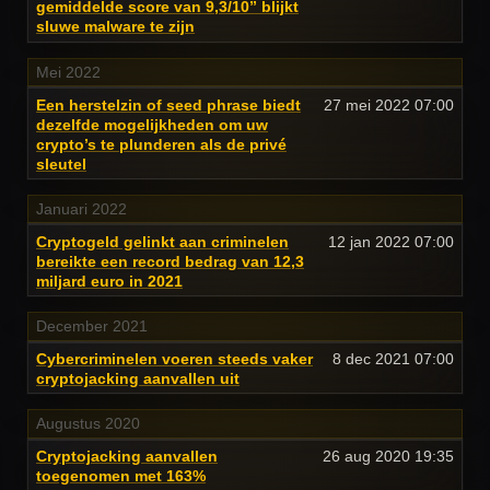
gemiddelde score van 9,3/10” blijkt
sluwe malware te zijn
Mei 2022
Een herstelzin of seed phrase biedt
27 mei 2022
07:00
dezelfde mogelijkheden om uw
crypto’s te plunderen als de privé
sleutel
Januari 2022
Cryptogeld gelinkt aan criminelen
12 jan 2022
07:00
bereikte een record bedrag van 12,3
miljard euro in 2021
December 2021
Cybercriminelen voeren steeds vaker
8 dec 2021
07:00
cryptojacking aanvallen uit
Augustus 2020
Cryptojacking aanvallen
26 aug 2020
19:35
toegenomen met 163%