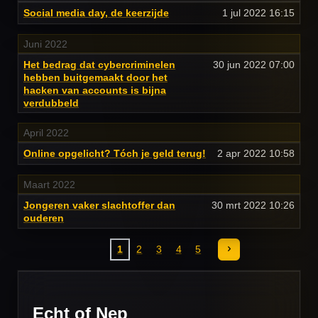
Social media day, de keerzijde
1 jul 2022
16:15
Juni 2022
Het bedrag dat cybercriminelen
30 jun 2022
07:00
hebben buitgemaakt door het
hacken van accounts is bijna
verdubbeld
April 2022
Online opgelicht? Tóch je geld terug!
2 apr 2022
10:58
Maart 2022
Jongeren vaker slachtoffer dan
30 mrt 2022
10:26
ouderen
1
2
3
4
5
Echt of Nep