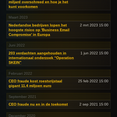
miljard overschreed en hoe je het
kunt voorkomen
Maart 2023
Nederlandse bedrijven lopen het
2 mrt 2023
15:00
hoogste risico op 'Business Email
Compromise' in Europa
Juni 2022
203 verdachten aangehouden in
1 jun 2022
15:00
internationaal onderzoek “Operation
SKEIN”
Februari 2022
CEO fraude kost roestvrijstaal
25 feb 2022
15:00
gigant 11,4 miljoen euro
September 2021
CEO fraude nu en in de toekomst
2 sep 2021
15:00
December 2020