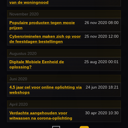
van de woningnood
November 2020
Populaire producten tegen mooie
26 nov 2020
08:00
prijzen
Cybercriminelen maken zich op voor
25 nov 2020
12:00
de feestdagen bestellingen
Augustus 2020
Digitale Mobiele Eenheid de
25 aug 2020
00:01
oplossing?
Juni 2020
4,5 jaar cel voor online oplichting via
24 jun 2020
18:21
webshops
April 2020
Verdachte aangehouden voor
30 apr 2020
10:30
witwassen na corona-oplichting