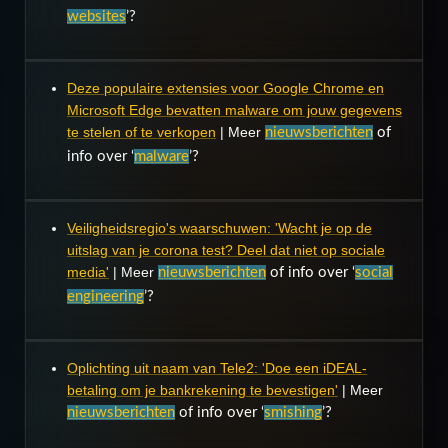
websites
’?
Deze populaire extensies voor Google Chrome en
Microsoft Edge bevatten malware om jouw gegevens
te stelen of te verkopen
| Meer
nieuwsberichten
of
info over ‘
malware
’?
Veiligheidsregio's waarschuwen: 'Wacht je op de
uitslag van je corona test? Deel dat niet op sociale
media'
| Meer
nieuwsberichten
of info over ‘
social
engineering
’?
Oplichting uit naam van Tele2: 'Doe een iDEAL-
betaling om je bankrekening te bevestigen'
| Meer
nieuwsberichten
of info over ‘
smishing
’?